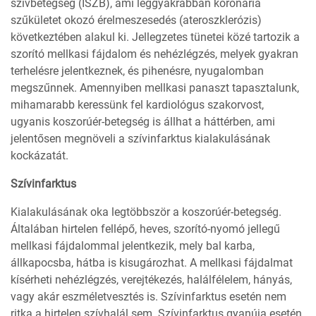
szívbetegség (ISZB), ami leggyakrabban koronária
szűkületet okozó érelmeszesedés (ateroszklerózis)
következtében alakul ki. Jellegzetes tünetei közé tartozik a
szorító mellkasi fájdalom és nehézlégzés, melyek gyakran
terhelésre jelentkeznek, és pihenésre, nyugalomban
megszűnnek. Amennyiben mellkasi panaszt tapasztalunk,
mihamarabb keressünk fel kardiológus szakorvost,
ugyanis koszorúér-betegség is állhat a háttérben, ami
jelentősen megnöveli a szívinfarktus kialakulásának
kockázatát.
Szívinfarktus
Kialakulásának oka legtöbbször a koszorúér-betegség.
Általában hirtelen fellépő, heves, szorító-nyomó jellegű
mellkasi fájdalommal jelentkezik, mely bal karba,
állkapocsba, hátba is kisugározhat. A mellkasi fájdalmat
kísérheti nehézlégzés, verejtékezés, halálfélelem, hányás,
vagy akár eszméletvesztés is. Szívinfarktus esetén nem
ritka a hirtelen szívhalál sem. Szívinfarktus gyanúja esetén