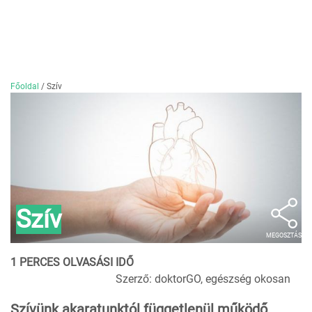
Főoldal
/
Szív
Szív
MEGOSZTÁS
1 PERCES OLVASÁSI IDŐ
Szerző: doktorGO, egészség okosan
Szívünk akaratunktól függetlenül működő