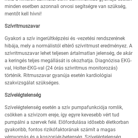
minden esetben azonnali orvosi segítségre van szükség,
mentőt kell hívni!
Szívritmuszavar
Gyakori a szív ingerültképzési és -vezetési rendszerének
hibája, mely a normálistól eltérő szívritmust eredményez. A
szívritmuszavar lehet teljesen ártalmatlan jelenség, de akár
a keringés teljes megállását is okozhatja. Diagnózisa EKG-
val, Holter-EKG-val (24 órás szívritmus monitorozás)
történik. Ritmuszavar gyanúja esetén kardiológiai
szakvizsgálat szükséges.
Szívelégtelenség
Szívelégtelenség esetén a szív pumpafunkciója romlik,
csökken a szívizom ereje, így egyre kevesebb vért tud
pumpálni a szervek felé. Előfordulása idősebb életkorban
gyakoribb, fontos rizikófaktorának számít a magas
vérnyomás és a koszorúér-betegség. Szívelégtelenség