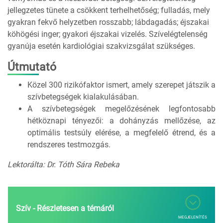
jellegzetes tünete a csökkent terhelhetőség; fulladás, mely
gyakran fekvő helyzetben rosszabb; lábdagadás; éjszakai
köhögési inger; gyakori éjszakai vizelés. Szívelégtelenség
gyanúja esetén kardiológiai szakvizsgálat szükséges.
Útmutató
Közel 300 rizikófaktor ismert, amely szerepet játszik a
szívbetegségek kialakulásában.
A szívbetegségek megelőzésének legfontosabb
hétköznapi tényezői: a dohányzás mellőzése, az
optimális testsúly elérése, a megfelelő étrend, és a
rendszeres testmozgás.
Lektorálta: Dr. Tóth Sára Rebeka
Szív - Részletesen a témáról
MEGJELENÍTÉS