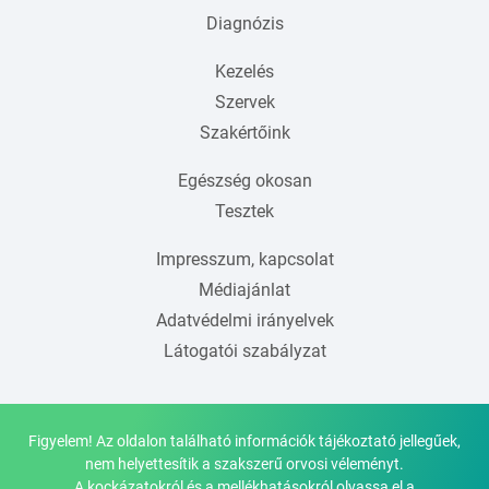
Diagnózis
Kezelés
Szervek
Szakértőink
Egészség okosan
Tesztek
Impresszum, kapcsolat
Médiajánlat
Adatvédelmi irányelvek
Látogatói szabályzat
Figyelem! Az oldalon található információk tájékoztató jellegűek,
nem helyettesítik a szakszerű orvosi véleményt.
A kockázatokról és a mellékhatásokról olvassa el a