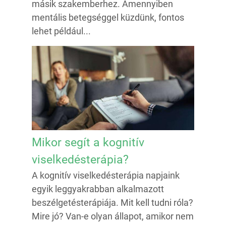
másik szakemberhez. Amennyiben
mentális betegséggel küzdünk, fontos
lehet például...
Mikor segít a kognitív
viselkedésterápia?
A kognitív viselkedésterápia napjaink
egyik leggyakrabban alkalmazott
beszélgetésterápiája. Mit kell tudni róla?
Mire jó? Van-e olyan állapot, amikor nem