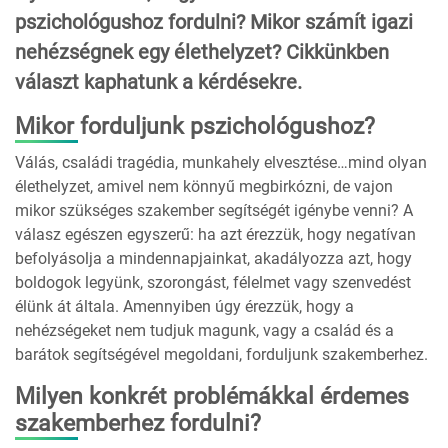
pszichológushoz fordulni? Mikor számít igazi
nehézségnek egy élethelyzet? Cikkünkben
választ kaphatunk a kérdésekre.
Mikor forduljunk pszichológushoz?
Válás, családi tragédia, munkahely elvesztése…mind olyan
élethelyzet, amivel nem könnyű megbirkózni, de vajon
mikor szükséges szakember segítségét igénybe venni? A
válasz egészen egyszerű: ha azt érezzük, hogy negatívan
befolyásolja a mindennapjainkat, akadályozza azt, hogy
boldogok legyünk, szorongást, félelmet vagy szenvedést
élünk át általa. Amennyiben úgy érezzük, hogy a
nehézségeket nem tudjuk magunk, vagy a család és a
barátok segítségével megoldani, forduljunk szakemberhez.
Milyen konkrét problémákkal érdemes
szakemberhez fordulni?