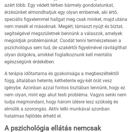
azért több. Egy védett térben bármely gondolatunkat,
érzésünket elmondhatjuk egy olyan embernek, aki értő,
speciális figyelemmel hallgat meg csak minket, majd utána
nem meséli el másoknak. Megért, támaszt nyújt és bíztat,
segítségével megszületnek bennünk a válaszok, amelyek
megoldják problémáinkat. Csodát tenni természetesen a
pszichológus sem tud, de szakértői figyelmével rávilágíthat
olyan dolgokra, amikkel foglalkoznunk kell mentális
egészségünk érdekében.
A terápia időtartama és gyakorisága a megbeszéltektől
függ, általában hetente, kéthetente egy-két órát vesz
igénybe. Azonban azzal fontos tisztában lennünk, hogy ez
nem olyan, mint egy akut testi probléma. Vagyis senki nem
tudja megmondani, hogy három ülésre lesz szükség és
elmúlik a szorongás. Aktív lelki munkával azonban
hatalmas fejlődés érhető el.
A pszichológia ellátás nemcsak