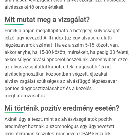
alvásszakértő orvos értékeli.
Mit mutat meg a vizsgálat?
Ennek alapján megállapítható a betegség súlyosságát
jelző, úgynevezett AHI-index (az egy alvásóra alatti
légzészavarok száma). Ha ez a szám 5-15 között van,
akkor enyhe, ha 15-30 között, mérsékelt, ha pedig 30 feletti,
akkor súlyos alvási apnoéról beszélünk. Amennyiben ezzel
az alvásvizsgálattal kapott érték magasabb 15-nél,
alvásdiagnosztikai központban végzett, éjszakai
alvásvizsgálat szükséges az alvásfüggő légzészavar
pontos diagnosztizálásához és a kezelés
meghatározásához.
Mi történik pozitív eredmény esetén?
Akinél úgy a teszt, mint az alvásvizsgálatok pozitív
eredményt hoznak, a szomnológus egy úgynevezett
légsínterápiás készülék, másnéven CPAP-készülék