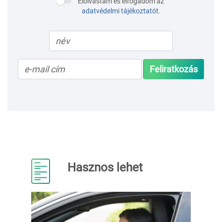
Elolvastam és elfogadom az
adatvédelmi tájékoztatót
.
Feliratkozás
Hasznos lehet