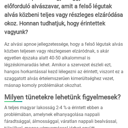
előforduló alvászavar, amit a felső légutak
alvás közbeni teljes vagy részleges elzáródása
okoz. Honnan tudhatjuk, hogy érintettek
vagyunk?
Az alvási apnoe jellegzetessége, hogy a felső légutak alvás
közben teljesen vagy részlegesen elzáródnak, s akár
egyetlen éjszaka alatt 40-50 alkalommal is
légzéskimaradás lehet. Amikor a szervezet észleli ezt,
hangos horkantással kezd lélegezni az érintett, viszont ez a
szaggatott alvás értelemszerűen kimerültséghez vezet,
másnap komoly problémákat okozhat.
Milyen tünetekre lehetünk figyelmesek?
A teljes magyar lakosság 2-4 %-a érintett ebben a
problémában, amelynek elhanyagolása nappali
fáradtsággal, álmossággal, váratlan nappali bealvással,