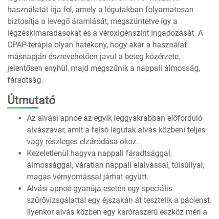
használatát írja fel, amely a légutakban folyamatosan
biztosítja a levegő áramlását, megszüntetve így a
légzéskimaradásokat és a véroxigénszint ingadozását. A
CPAP-terápia olyan hatékony, hogy akár a használat
másnapján észrevehetően javul a beteg közérzete,
jelentősen enyhül, majd megszűnik a nappali álmosság,
fáradtság.
Útmutató
Az alvási apnoe az egyik leggyakrabban előforduló
alvászavar, amit a felső légutak alvás közbeni teljes
vagy részleges elzáródása okoz.
Kezeletlenül hagyva nappali fáradtsággal,
álmossággal, váratlan nappali elalvással, túlsúllyal,
magas vérnyomással járhat együtt.
Alvási apnoé gyanúja esetén egy speciális
szűrővizsgálattal egy éjszakán át tesztelik a pácienst.
Ilyenkor alvás közben egy karóraszerű eszköz méri a