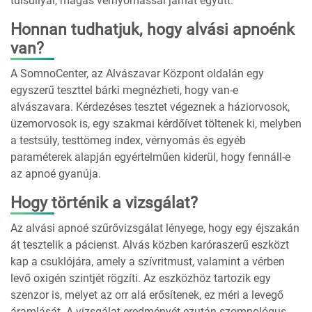
túlsúllyal, magas vérnyomással járhat együtt.
Honnan tudhatjuk, hogy alvási apnoénk
van?
A SomnoCenter, az Alvászavar Központ oldalán egy
egyszerű teszttel bárki megnézheti, hogy van-e
alvászavara. Kérdezéses tesztet végeznek a háziorvosok,
üzemorvosok is, egy szakmai kérdőívet töltenek ki, melyben
a testsúly, testtömeg index, vérnyomás és egyéb
paraméterek alapján egyértelműen kiderül, hogy fennáll-e
az apnoé gyanúja.
Hogy történik a vizsgálat?
Az alvási apnoé szűrővizsgálat lényege, hogy egy éjszakán
át tesztelik a pácienst. Alvás közben karóraszerű eszközt
kap a csuklójára, amely a szívritmust, valamint a vérben
levő oxigén szintjét rögzíti. Az eszközhöz tartozik egy
szenzor is, melyet az orr alá erősítenek, ez méri a levegő
áramlását. A vizsgálat eredményét ezután szomnológus,