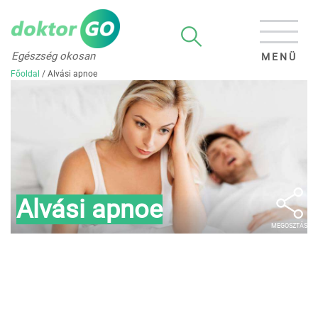
Egészség okosan
MENÜ
Főoldal
/
Alvási apnoe
Alvási apnoe
MEGOSZTÁS