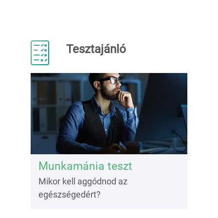
Tesztajánló
Munkamánia teszt
Mikor kell aggódnod az
egészségedért?