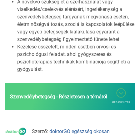
A növekvő szükséglet a szerhasználat vagy
viselkedés/cselekvés elérésért, ingerlékenység a
szenvedélybetegség tárgyának megvonása esetén,
életminőségváltozás, szociális kapcsolatok leépülése
vagy egyéb betegségek kialakulása egyaránt a
szenvedélybetegség figyelmeztető tünete lehet.
Kezelése összetett, minden esetben orvosi és
pszichológusi feladat, ahol gyógyszeres és
pszichoterápiás technikák kombinációja segítheti a
gyógyulást.
Szenvedélybetegség - Részletesen a témáról
MEGJELENÍTÉS
Szerző:
doktorGO egészség okosan