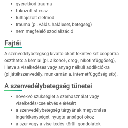
gyerekkori trauma
fokozott stressz
túlhajszolt életmód
trauma (pl. válás, haláleset, betegség)
nem megfelelő szocializáció
Fajtái
A szenvedélybetegség kiváltó okait tekintve két csoportra
osztható: a kémiai (pl. alkohol-, drog-, nikotinfüggőség),
illetve a viselkedéses vagy anyag nélküli addikciókra
(pl.játékszenvedély, munkamánia, internetfüggőség stb).
A szenvedélybetegség tünetei
növekvő szükséglet a szerhasználat vagy
viselkedés/cselekvés elérésért
a szenvedélybetegség tárgyának megvonása
ingerlékenységet, nyugtalanságot okoz
a szer vagy a viselkedés körüli gondolatok