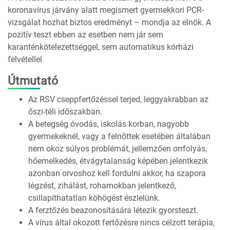
koronavírus járvány alatt megismert gyermekkori PCR-
vizsgálat hozhat biztos eredményt – mondja az elnök. A
pozitív teszt ebben az esetben nem jár sem
karanténkötelezettséggel, sem automatikus kórházi
felvétellel.
Útmutató
Az RSV cseppfertőzéssel terjed, leggyakrabban az
őszi-téli időszakban.
A betegség óvodás, iskolás korban, nagyobb
gyermekeknél, vagy a felnőttek esetében általában
nem okoz súlyos problémát, jellemzően orrfolyás,
hőemelkedés, étvágytalanság képében jelentkezik
azonban orvoshoz kell fordulni akkor, ha szapora
légzést, zihálást, rohamokban jelentkező,
csillapíthatatlan köhögést észlelünk.
A ferztőzés beazonosítására létezik gyorsteszt.
A vírus által okozott fertőzésre nincs célzott terápia,