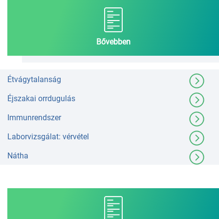
Bővebben
Étvágytalanság
Éjszakai orrdugulás
Immunrendszer
Laborvizsgálat: vérvétel
Nátha