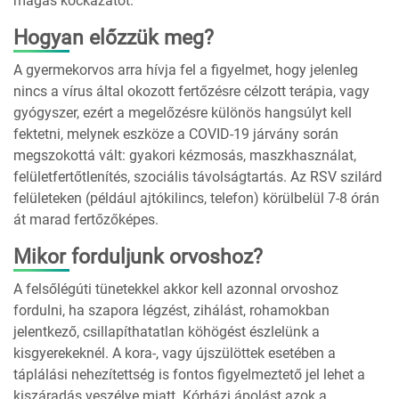
magas kockázatot.
Hogyan előzzük meg?
A gyermekorvos arra hívja fel a figyelmet, hogy jelenleg
nincs a vírus által okozott fertőzésre célzott terápia, vagy
gyógyszer, ezért a megelőzésre különös hangsúlyt kell
fektetni, melynek eszköze a COVID-19 járvány során
megszokottá vált: gyakori kézmosás, maszkhasználat,
felületfertőtlenítés, szociális távolságtartás. Az RSV szilárd
felületeken (például ajtókilincs, telefon) körülbelül 7-8 órán
át marad fertőzőképes.
Mikor forduljunk orvoshoz?
A felsőlégúti tünetekkel akkor kell azonnal orvoshoz
fordulni, ha szapora légzést, zihálást, rohamokban
jelentkező, csillapíthatatlan köhögést észlelünk a
kisgyerekeknél. A kora-, vagy újszülöttek esetében a
táplálási nehezítettség is fontos figyelmeztető jel lehet a
kiszáradás veszélye miatt. Kórházi ápolást azok a