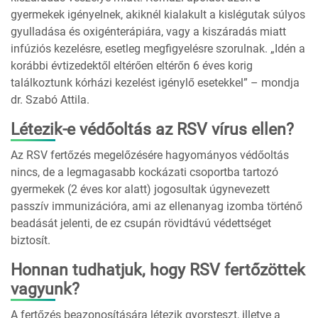
gyermekek igényelnek, akiknél kialakult a kislégutak súlyos
gyulladása és oxigénterápiára, vagy a kiszáradás miatt
infúziós kezelésre, esetleg megfigyelésre szorulnak. „Idén a
korábbi évtizedektől eltérően eltérőn 6 éves korig
találkoztunk kórházi kezelést igénylő esetekkel” – mondja
dr. Szabó Attila.
Létezik-e védőoltás az RSV vírus ellen?
Az RSV fertőzés megelőzésére hagyományos védőoltás
nincs, de a legmagasabb kockázati csoportba tartozó
gyermekek (2 éves kor alatt) jogosultak úgynevezett
passzív immunizációra, ami az ellenanyag izomba történő
beadását jelenti, de ez csupán rövidtávú védettséget
biztosít.
Honnan tudhatjuk, hogy RSV fertőzöttek
vagyunk?
A fertőzés beazonosítására létezik gyorsteszt, illetve a