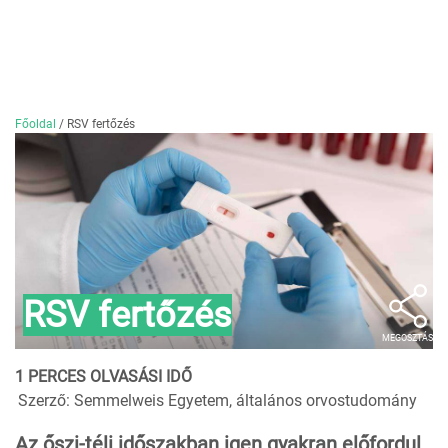
Főoldal
/
RSV fertőzés
RSV fertőzés
MEGOSZTÁS
1 PERCES OLVASÁSI IDŐ
Szerző: Semmelweis Egyetem, általános orvostudomány
Az őszi-téli időszakban igen gyakran előfordul