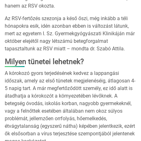
hanem az RSV okozta.
Az RSV-fertőzés szezonja a késő őszi, még inkább a téli
hónapokra esik, idén azonban ebben is változást látunk,
mert az egyetem I. Sz. Gyermekgyógyászati Klinikáján már
október elejétől nagy létszámú betegforgalmat
tapasztaltunk az RSV miatt – mondta dr. Szabó Attila.
Milyen tünetei lehetnek?
A kórokozó gyors terjedésének kedvez a lappangási
időszak, amely az első tünetek megjelenéséig, átlagosan 4-
5 napig tart. A már megfertőződött személy, ez idő alatt is
átadhatja a kórokozót a környezetében lévőknek. A
betegség óvodás, iskolás korban, nagyobb gyermekeknél,
vagy a felnőttek esetében általában nem okoz súlyos
problémát, jellemzően orrfolyás, hőemelkedés,
étvágytalanság (egyszerű nátha) képében jelentkezik, ezért
ők elsősorban a vírus terjesztése szempontjából jelentenek