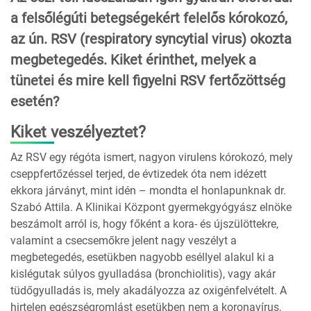
a felsőlégúti betegségekért felelős kórokozó,
az ún. RSV (respiratory syncytial virus) okozta
megbetegedés. Kiket érinthet, melyek a
tünetei és mire kell figyelni RSV fertőzöttség
esetén?
Kiket veszélyeztet?
Az RSV egy régóta ismert, nagyon virulens kórokozó, mely
cseppfertőzéssel terjed, de évtizedek óta nem idézett
ekkora járványt, mint idén – mondta el honlapunknak dr.
Szabó Attila. A Klinikai Központ gyermekgyógyász elnöke
beszámolt arról is, hogy főként a kora- és újszülöttekre,
valamint a csecsemőkre jelent nagy veszélyt a
megbetegedés, esetükben nagyobb eséllyel alakul ki a
kislégutak súlyos gyulladása (bronchiolitis), vagy akár
tüdőgyulladás is, mely akadályozza az oxigénfelvételt. A
hirtelen egészségromlást esetükben nem a koronavírus,