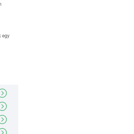
n
k egy