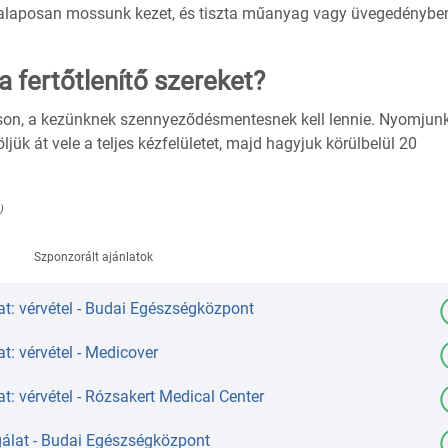
án alaposan mossunk kezet, és tiszta műanyag vagy üvegedénybe
 fertőtlenítő szereket?
sson, a kezünknek szennyeződésmentesnek kell lennie. Nyomjun
jük át vele a teljes kézfelületet, majd hagyjuk körülbelül 20
)
Szponzorált ajánlatok
t: vérvétel - Budai Egészségközpont
t: vérvétel - Medicover
t: vérvétel - Rózsakert Medical Center
álat - Budai Egészségközpont