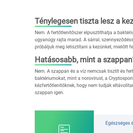
Ténylegesen tiszta lesz a kez
Nem. A fertőtlenítőszer elpusztíthatja a baktér
ugyanúgy rajta marad. A sárral, szennyeződésse
próbáljuk meg letisztítani a kezünket, mielőtt f
Hatásosabb, mint a szappan
Nem. A szappan és a víz nemcsak tisztít és fer
baktériumokat, mint a norovírust, a Cryptospori
kézfertőtlenítőknek, hogy nem tudják eltávolít
szappan igen.
Egészséges 