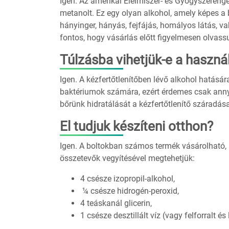
Igen. Az amerikai Élelmiszer- és Gyógyszerenged
metanolt. Ez egy olyan alkohol, amely képes a b
hányinger, hányás, fejfájás, homályos látás, 
fontos, hogy vásárlás előtt figyelmesen olvassuk
Túlzásba vihetjük-e a haszná
Igen. A kézfertőtlenítőben lévő alkohol hatásá
baktériumok számára, ezért érdemes csak anny
bőrünk hidratálását a kézfertőtlenítő száradása
El tudjuk készíteni otthon?
Igen. A boltokban számos termék vásárolható, 
összetevők vegyítésével megtehetjük:
4 csésze izopropil-alkohol,
¼ csésze hidrogén-peroxid,
4 teáskanál glicerin,
1 csésze desztillált víz (vagy felforralt és 