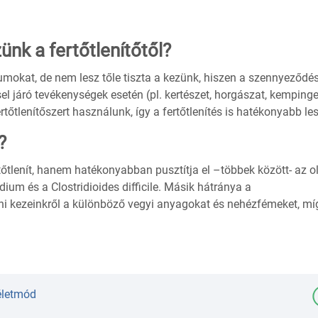
ünk a fertőtlenítőtől?
iumokat, de nem lesz tőle tiszta a kezünk, hiszen a szennyeződé
l járó tevékenységek esetén (pl. kertészet, horgászat, kempinge
ertőtlenítőszert használunk, így a fertőtlenítés is hatékonyabb les
?
tőtlenít, hanem hatékonyabban pusztítja el –többek között- az o
dium és a Clostridioides difficile. Másik hátránya a
ani kezeinkről a különböző vegyi anyagokat és nehézfémeket, mí
életmód