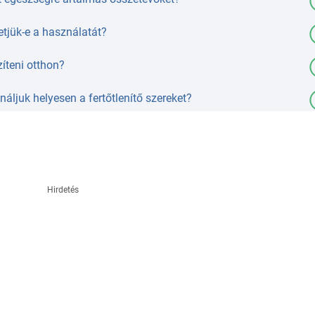
etjük-e a használatát?
zíteni otthon?
áljuk helyesen a fertőtlenítő szereket?
Hirdetés