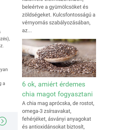
beleértve a gyümölcsöket és
zöldségeket. Kulcsfontosságú a
vérnyomás szabályozásában,
az...
s
zés),
z.
lyan
6 ok, amiért érdemes
g a
chia magot fogyasztani
A chia mag aprócska, de rostot,
omega-3 zsírsavakat,
fehérjéket, ásványi anyagokat
és antioxidánsokat biztosít,