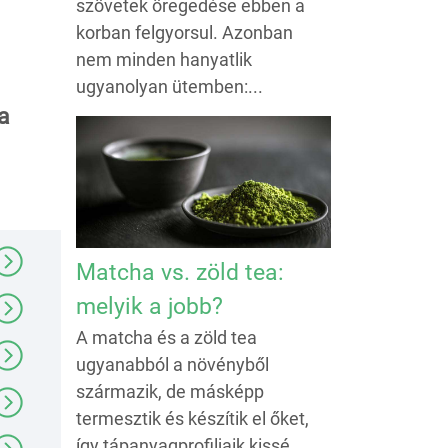
szövetek öregedése ebben a
korban felgyorsul. Azonban
nem minden hanyatlik
ugyanolyan ütemben:...
a
Matcha vs. zöld tea:
melyik a jobb?
A matcha és a zöld tea
ugyanabból a növényből
származik, de másképp
termesztik és készítik el őket,
így tápanyagprofiljaik kissé