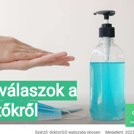
válaszok a
tőkről
ME
Szerző: doktorGO egészség okosan
Megjelent: 202