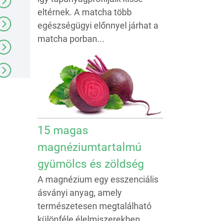
eltérnek. A matcha több
egészségügyi előnnyel járhat a
matcha porban...
15 magas
magnéziumtartalmú
gyümölcs és zöldség
A magnézium egy esszenciális
ásványi anyag, amely
természetesen megtalálható
különféle élelmiszerekben,