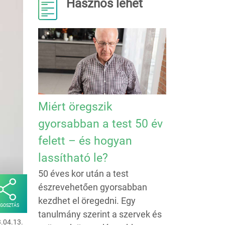
Hasznos lehet
Miért öregszik
gyorsabban a test 50 év
felett – és hogyan
lassítható le?
50 éves kor után a test
észrevehetően gyorsabban
kezdhet el öregedni. Egy
GOSZTÁS
tanulmány szerint a szervek és
3.04.13.