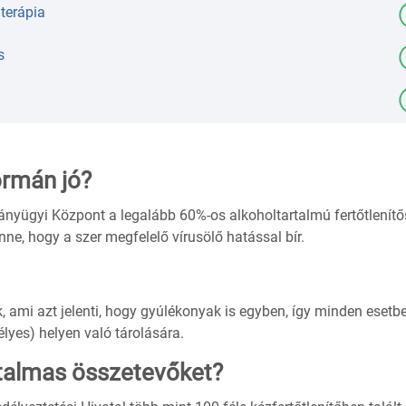
terápia
s
ormán jó?
nyügyi Központ a legalább 60%-os alkoholtartalmú fertőtlenítő
nne, hogy a szer megfelelő vírusölő hatással bír.
k, ami azt jelenti, hogy gyúlékonyak is egyben, így minden esetb
lyes) helyen való tárolására.
talmas összetevőket?