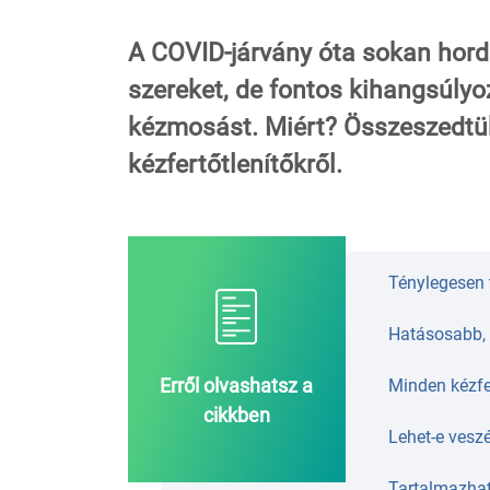
A COVID-járvány óta sokan hord
szereket, de fontos kihangsúlyo
kézmosást. Miért? Összeszedtük
kézfertőtlenítőkről.
Ténylegesen t
Hatásosabb,
Erről olvashatsz a
Minden kézfe
cikkben
Lehet-e vesz
Tartalmazhat