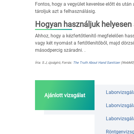
Fontos, hogy a vegyület keverése előtt és ut
tároljuk azt a felhasználásig.
Hogyan használjuk helyesen a
Ahhoz, hogy a kézfertőtlenítő megfelelően ha
vagy két nyomást a fertőtlenítőből, majd dörzsöl
másodpercig száradni. .
Írta: S.J, újságíró, Forrás:
The Truth About Hand Sanitizer
(WebMD
Laborvizsgála
Ajánlott vizsgálat
Laborvizsgála
Laborvizsgála
Röntgenvizsg