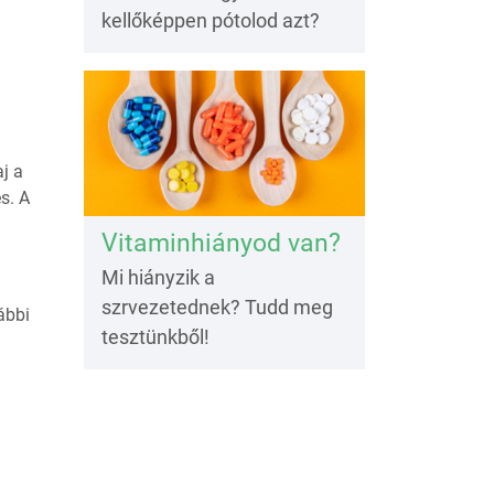
kellőképpen pótolod azt?
j a
s. A
Vitaminhiányod van?
Mi hiányzik a
szrvezetednek? Tudd meg
ábbi
tesztünkből!