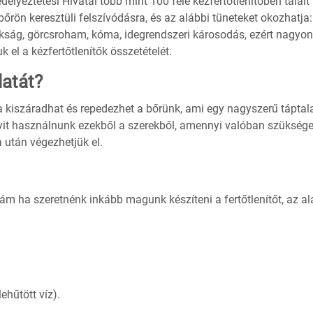
élyeztetési Hivatal több mint 100 féle kézfertőtlenítőben talált
őrön keresztüli felszívódásra, és az alábbi tüneteket okozhatja:
vakság, görcsroham, kóma, idegrendszeri károsodás, ezért nagyon
 el a kézfertőtlenítők összetételét.
latát?
ra kiszáradhat és repedezhet a bőrünk, ami egy nagyszerű táptala
it használnunk ezekből a szerekből, amennyi valóban szüksége
 után végezhetjük el.
ám ha szeretnénk inkább magunk készíteni a fertőtlenítőt, az al
lehűtött víz).