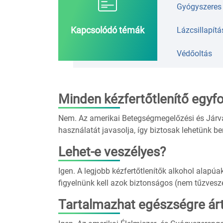
Gyógyszeres 
Kapcsolódó témák
Lázcsillapítá
Védőoltás
Minden kézfertőtlenítő egyf
Nem. Az amerikai Betegségmegelőzési és Járvá
használatát javasolja, így biztosak lehetünk be
Lehet-e veszélyes?
Igen. A legjobb kézfertőtlenítők alkohol alapúa
figyelnünk kell azok biztonságos (nem tűzveszé
Tartalmazhat egészségre ár