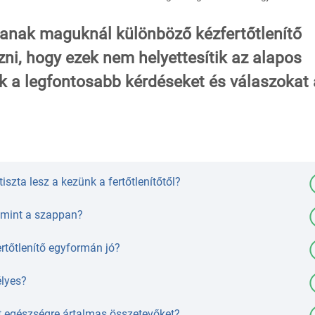
anak maguknál különböző kézfertőtlenítő
zni, hogy ezek nem helyettesítik az alapos
 a legfontosabb kérdéseket és válaszokat 
iszta lesz a kezünk a fertőtlenítőtől?
 mint a szappan?
rtőtlenítő egyformán jó?
élyes?
 egészségre ártalmas összetevőket?