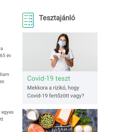
.
Tesztajánló
ha
 65 év
lliam
Covid-19 teszt
es
Mekkora a rizikó, hogy
Covid-19 fertőzött vagy?
r egyes
tt