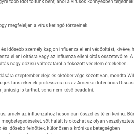
yre több időt töltünk bent, ahol a vírusok könnyebben terjednek
hogy megfeleljen a vírus keringő törzseinek.
s idősebb személy kapjon influenza elleni védőoltást, kivéve, 
enza elleni oltásra vagy az influenza elleni oltás összetevőire. A
dőoltás nagy dózisú változatáról a fokozott védelem érdekében.
eadására szeptember eleje és október vége között van, mondta Wi
ségek tanszékének professzora és az Amerikai Infectious Diseas
 júniusig is tarthat, soha nem késő beadatni.
írus, amely az influenzához hasonlóan ősszel és télen kering. Bá
megbetegedéseket, sőt halált is okozhat az olyan veszélyeztete
 és idősebb felnőttek, különösen a krónikus betegségben