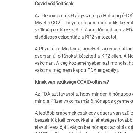
Covid védőoltások
Az Élelmiszer- és Gyógyszerügyi Hatóság (FDA) 
Mivel a COVID folyamatosan mutálódik, kikerül
szükség emlékeztető oltásra. Júniusban az FD
elsődleges célpontját: a KP.2 változatot.
A Pfizer és a Moderna, amelyek vakcinaplatfo
gyorsan új oltásokat készített a KP.2 ellen. A 
vakcinán. A cég közleményében azt mondta, hogy
vakcina még nem kapott FDA engedélyt.
Kinek van szüksége COVID-oltásra?
Az FDA azt javasolja, hogy minden 6 hónapos é
mind a Pfizer vakcina már 6 hónapos gyermek
A legtöbb embernek csak egy adagra van szüks
beszélniük kell orvosukkal a lehetséges továb
elavult verzióját, várjon két hónapot az oltás