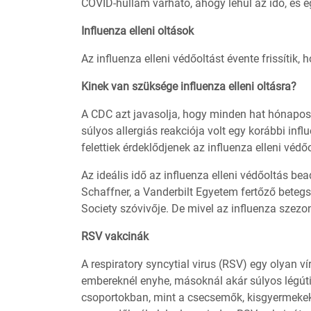
COVID-hullám várható, ahogy lehűl az idő, és eg
Influenza elleni oltások
Az influenza elleni védőoltást évente frissítik, 
Kinek van szüksége influenza elleni oltásra?
A CDC azt javasolja, hogy minden hat hónapos é
súlyos allergiás reakciója volt egy korábbi influ
felettiek érdeklődjenek az influenza elleni vé
Az ideális idő az influenza elleni védőoltás b
Schaffner, a Vanderbilt Egyetem fertőző beteg
Society szóvivője. De mivel az influenza szezon
RSV vakcinák
A respiratory syncytial virus (RSV) egy olyan v
embereknél enyhe, másoknál akár súlyos légúti 
csoportokban, mint a csecsemők, kisgyermekek