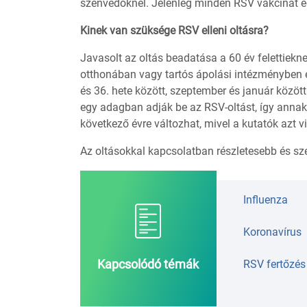
szenvedőknél. Jelenleg minden RSV vakcinát 
Kinek van szüksége RSV elleni oltásra?
Javasolt az oltás beadatása a 60 év felettiekn
otthonában vagy tartós ápolási intézményben é
és 36. hete között, szeptember és január közö
egy adagban adják be az RSV-oltást, így annak,
következő évre változhat, mivel a kutatók azt v
Az oltásokkal kapcsolatban részletesebb és sze
Influenza
Koronavírus
Kapcsolódó témák
RSV fertőzés