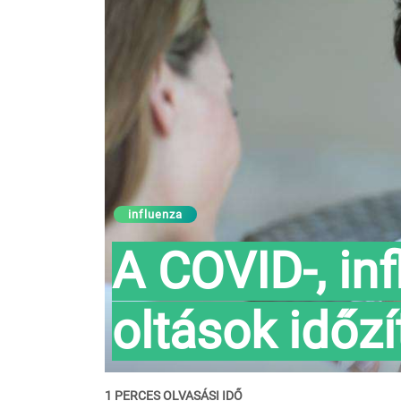
influenza
A COVID-, in
oltások időz
1 PERCES OLVASÁSI IDŐ