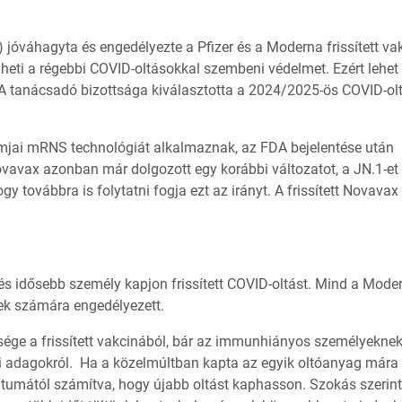
jóváhagyta és engedélyezte a Pfizer és a Moderna frissített vak
heti a régebbi COVID-oltásokkal szembeni védelmet. Ezért lehet
A tanácsadó bizottsága kiválasztotta a 2024/2025-ös COVID-ol
rmjai mRNS technológiát alkalmaznak, az FDA bejelentése után
Novavax azonban már dolgozott egy korábbi változatot, a JN.1-et
 továbbra is folytatni fogja ezt az irányt. A frissített Novavax
s idősebb személy kapjon frissített COVID-oltást. Mind a Mode
ek számára engedélyezett.
ége a frissített vakcinából, bár az immunhiányos személyekne
bi adagokról. Ha a közelmúltban kapta az egyik oltóanyag mára
 dátumától számítva, hogy újabb oltást kaphasson. Szokás szerint