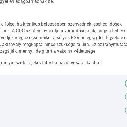
egyetlen adagban adnak be.
ek, főleg, ha krónikus betegségben szenvednek, esetleg idősek
lnek. A CDC szintén javasolja a várandósoknak, hogy a terhess
tt védjék meg csecsemőiket a súlyos RSV-betegségtől. Egyelőre 
 aki tavaly megkapta, nincs szüksége rá újra. Ez az iránymutat
izsgálják, mennyi ideig tart a vakcina védettsége.
mélyre szóló tájékoztatást a háziorvosától kaphat.