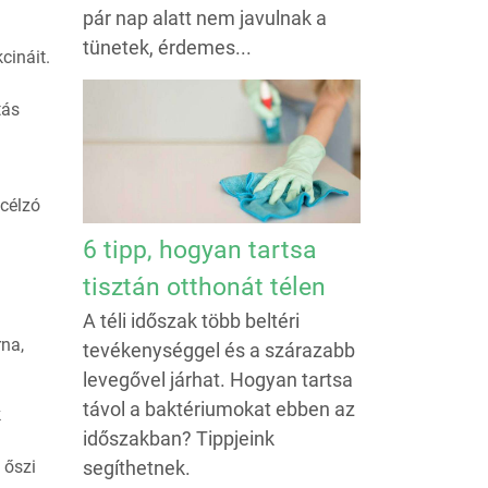
pár nap alatt nem javulnak a
tünetek, érdemes...
cináit.
tás
 célzó
6 tipp, hogyan tartsa
tisztán otthonát télen
A téli időszak több beltéri
rna,
tevékenységgel és a szárazabb
levegővel járhat. Hogyan tartsa
távol a baktériumokat ebben az
k
időszakban? Tippjeink
segíthetnek.
 őszi