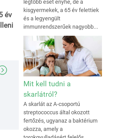
legtöbb eset enyhe, de a
kisgyermekek, a 65 év felettiek
5 év
és a legyengült
lleni
immunrendszerűek nagyobb...
Mit kell tudni a
skarlátról?
A skarlát az A-csoportú
streptococcus által okozott
fertőzés, ugyanaz a baktérium
okozza, amely a
torokgyulladásért felelős.