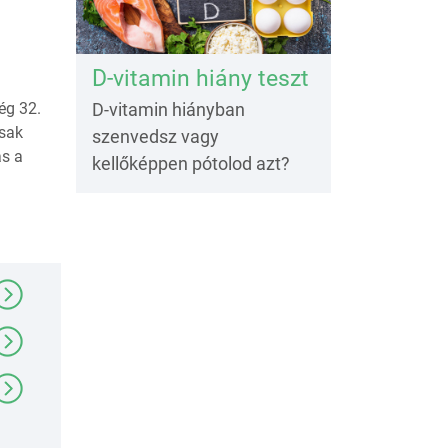
D-vitamin hiány teszt
D-vitamin hiányban
ég 32.
csak
szenvedsz vagy
ás a
kellőképpen pótolod azt?