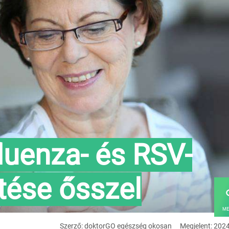
fluenza- és RSV-
ítése ősszel
ME
Szerző: doktorGO egészség okosan
Megjelent: 202