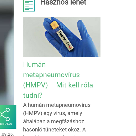
Hasznos lehet
Humán
metapneumovírus
(HMPV) – Mit kell róla
tudni?
A humán metapneumovírus
(HMPV) egy vírus, amely
általában a megfázáshoz
GOSZTÁS
hasonló tüneteket okoz. A
4.09.26.