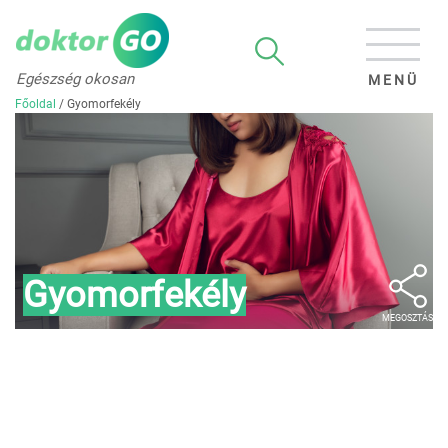
Egészség okosan
MENÜ
Főoldal
/
Gyomorfekély
Gyomorfekély
MEGOSZTÁS