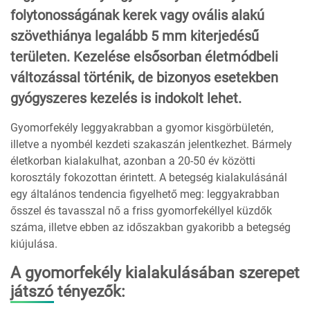
folytonosságának kerek vagy ovális alakú
szövethiánya legalább 5 mm kiterjedésű
területen. Kezelése elsősorban életmódbeli
változással történik, de bizonyos esetekben
gyógyszeres kezelés is indokolt lehet.
Gyomorfekély leggyakrabban a gyomor kisgörbületén,
illetve a nyombél kezdeti szakaszán jelentkezhet. Bármely
életkorban kialakulhat, azonban a 20-50 év közötti
korosztály fokozottan érintett. A betegség kialakulásánál
egy általános tendencia figyelhető meg: leggyakrabban
ősszel és tavasszal nő a friss gyomorfekéllyel küzdők
száma, illetve ebben az időszakban gyakoribb a betegség
kiújulása.
A gyomorfekély kialakulásában szerepet
játszó tényezők: