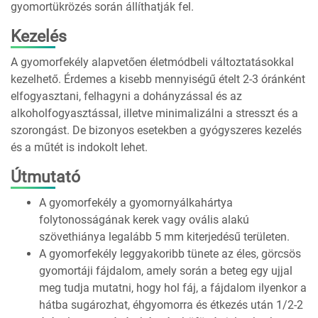
gyomortükrözés során állíthatják fel.
Kezelés
A gyomorfekély alapvetően életmódbeli változtatásokkal
kezelhető. Érdemes a kisebb mennyiségű ételt 2-3 óránként
elfogyasztani, felhagyni a dohányzással és az
alkoholfogyasztással, illetve minimalizálni a stresszt és a
szorongást. De bizonyos esetekben a gyógyszeres kezelés
és a műtét is indokolt lehet.
Útmutató
A gyomorfekély a gyomornyálkahártya
folytonosságának kerek vagy ovális alakú
szövethiánya legalább 5 mm kiterjedésű területen.
A gyomorfekély leggyakoribb tünete az éles, görcsös
gyomortáji fájdalom, amely során a beteg egy ujjal
meg tudja mutatni, hogy hol fáj, a fájdalom ilyenkor a
hátba sugározhat, éhgyomorra és étkezés után 1/2-2