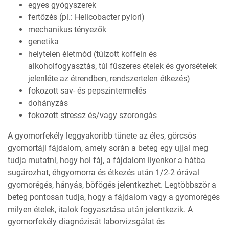
egyes gyógyszerek
fertőzés (pl.: Helicobacter pylori)
mechanikus tényezők
genetika
helytelen életmód (túlzott koffein és
alkoholfogyasztás, túl fűszeres ételek és gyorsételek
jelenléte az étrendben, rendszertelen étkezés)
fokozott sav- és pepszintermelés
dohányzás
fokozott stressz és/vagy szorongás
A gyomorfekély leggyakoribb tünete az éles, görcsös
gyomortáji fájdalom, amely során a beteg egy ujjal meg
tudja mutatni, hogy hol fáj, a fájdalom ilyenkor a hátba
sugározhat, éhgyomorra és étkezés után 1/2-2 órával
gyomorégés, hányás, böfögés jelentkezhet. Legtöbbször a
beteg pontosan tudja, hogy a fájdalom vagy a gyomorégés
milyen ételek, italok fogyasztása után jelentkezik. A
gyomorfekély diagnózisát laborvizsgálat és