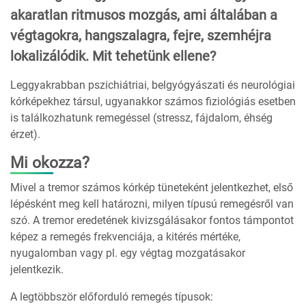
akaratlan ritmusos mozgás, ami általában a
végtagokra, hangszalagra, fejre, szemhéjra
lokalizálódik. Mit tehetünk ellene?
Leggyakrabban pszichiátriai, belgyógyászati és neurológiai
kórképekhez társul, ugyanakkor számos fiziológiás esetben
is találkozhatunk remegéssel (stressz, fájdalom, éhség
érzet).
Mi okozza?
Mivel a tremor számos kórkép tüneteként jelentkezhet, első
lépésként meg kell határozni, milyen típusú remegésről van
szó. A tremor eredetének kivizsgálásakor fontos támpontot
képez a remegés frekvenciája, a kitérés mértéke,
nyugalomban vagy pl. egy végtag mozgatásakor
jelentkezik.
A legtöbbször előforduló remegés típusok: