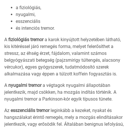
a fiziológiás,
nyugalmi,
esszenciális
és intenciós tremor.
A
fiziológiás tremor
a karok kinyújtott helyzetében látható,
kis kitéréssel járó remegés forma, melyet felerősíthet a
stressz, az éhség érzet, fájdalom, valamint számos
belgyógyászati betegség (pajzsmirigy túltengés, alacsony
vércukor), egyes gyógyszerek, tudatmódosító szerek
alkalmazása vagy éppen a túlzott koffein fogyasztás is.
A
nyugalmi tremor
a végtagok nyugalmi állapotában
jelentkezik, majd csökken, ha mozgás indítás történik. A
nyugalmi tremor a Parkinson-kór egyik típusos tünete.
Az
esszenciális tremor
leginkább a kezeket, nyakat és
hangszálakat érintő remegés, mely a mozgás elindításakor
jelentkezik, vagy erősödik fel. Általában benignus lefolyású,