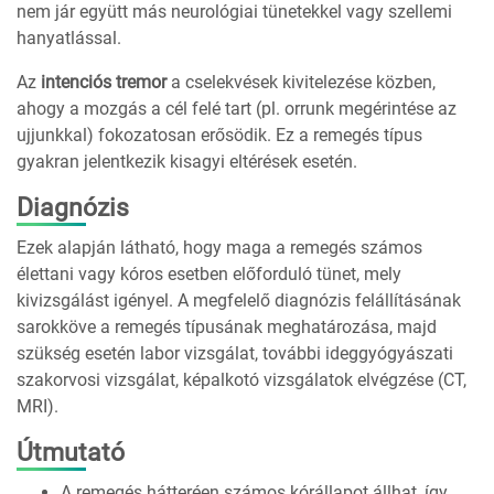
nem jár együtt más neurológiai tünetekkel vagy szellemi
hanyatlással.
Az
intenciós tremor
a cselekvések kivitelezése közben,
ahogy a mozgás a cél felé tart (pl. orrunk megérintése az
ujjunkkal) fokozatosan erősödik. Ez a remegés típus
gyakran jelentkezik kisagyi eltérések esetén.
Diagnózis
Ezek alapján látható, hogy maga a remegés számos
élettani vagy kóros esetben előforduló tünet, mely
kivizsgálást igényel. A megfelelő diagnózis felállításának
sarokköve a remegés típusának meghatározása, majd
szükség esetén labor vizsgálat, további ideggyógyászati
szakorvosi vizsgálat, képalkotó vizsgálatok elvégzése (CT,
MRI).
Útmutató
A remegés hátteréen számos kórállapot állhat, így