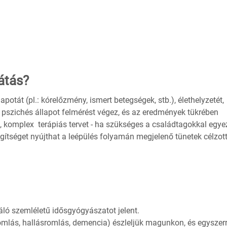
látás?
lapotát (pl.: kórelőzmény, ismert betegségek, stb.), élethelyzetét,
és pszichés állapot felmérést végez, és az eredmények tükrében
, komplex terápiás tervet - ha szükséges a családtagokkal egye
ítséget nyújthat a leépülés folyamán megjelenő tünetek célzot
itáló szemléletű idősgyógyászatot jelent.
romlás, hallásromlás, demencia) észleljük magunkon, és egyszer