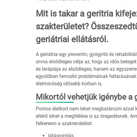
Mit is takar a geritria kif
szakterületet? Összeszedt
geriátriai ellátásról.
A geriátria egy preventív, gyógyító és rehabilit
orvos elsődleges célja az, hogy az idős beteg
és terápiája az elsődleges, hanem az egyszerre 
egyidőben fennálló problémáinak feltárásának
életminőség idősebb korban is.
Mikortól vehetjük igénybe a ge
Pontos életkort nem lehet meghatározni ezzel
eltérő lehet a megítélése is az öregedésnek. A
felkeresni a szakrendelést:
látásromlás,