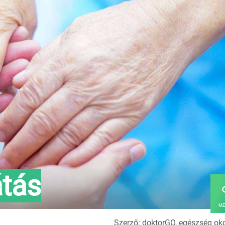
átás
ME
Szerző: doktorGO, egészség ok