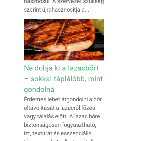
hasznosul. A szervezet szükség
szerint újrahasznosítja a...
Ne dobja ki a lazacbőrt
– sokkal táplálóbb, mint
gondolná
Érdemes lehet átgondolni a bőr
eltávolítását a lazacról főzés
vagy tálalás előtt. A lazac bőre
biztonságosan fogyasztható,
ízt, textúrát és esszenciális