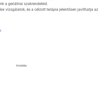
k a geriátriai szakrendelést.
ex vizsgálatok, és a célzott terápia jelentősen javíthatja az
n
Hirdetés