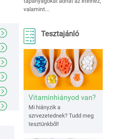
tápanyagokat adhat az ételhez,
valamint...
Tesztajánló
Vitaminhiányod van?
Mi hiányzik a
szrvezetednek? Tudd meg
tesztünkből!