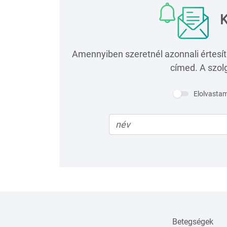
K
Amennyiben szeretnél azonnali értesít
címed. A szolg
Elolvasta
Betegségek