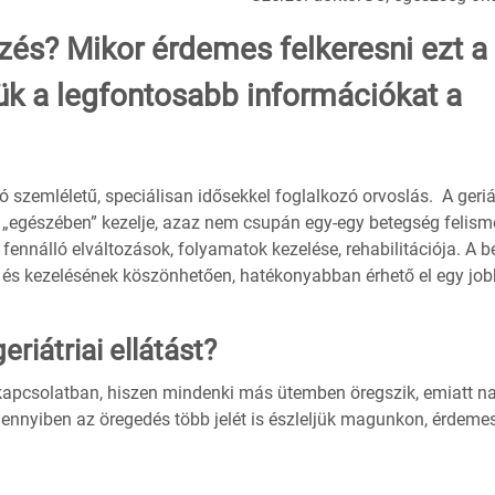
ejezés? Mikor érdemes felkeresni ezt a
ük a legfontosabb információkat a
áló szemléletű, speciálisan idősekkel foglalkozó orvoslás. A geriá
et „egészében” kezelje, azaz nem csupán egy-egy betegség felism
fennálló elváltozások, folyamatok kezelése, rehabilitációja. A b
 és kezelésének köszönhetően, hatékonyabban érhető el egy job
riátriai ellátást?
 kapcsolatban, hiszen mindenki más ütemben öregszik, emiatt n
mennyiben az öregedés több jelét is észleljük magunkon, érdemes