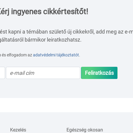
érj ingyenes cikkértesítőt!
ést kapni a témában születő új cikkekről, add meg az e-m
áltatásról bármikor leiratkozhatsz.
m és elfogadom az
adatvédelmi tájékoztatót
.
Feliratkozás
Kezelés
Egészség okosan