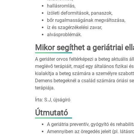
hallásromlás,
ízóleti deformitások, panaszok,
bőr rugalmasságának megváltozása,
íz és szagérzékelési zavar,
alvásproblémák.
Mikor segíthet a geriátriai el
A geriáter orvos feltérképezi a beteg aktuális ál
meglévő terápiáit, majd egy általános fizikai 
kialakítja a beteg számára a személyre szabott
Demens betegeknél a család számára óriási seg
terápiája.
Írta: S.J, újságíró
Útmutató
A geriátria preventív, gyógyító és rehabil
Amennyiben az öregedés jeleit (pl. látás