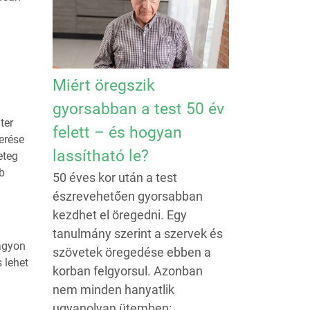
Miért öregszik
gyorsabban a test 50 év
ter
felett – és hogyan
erése
lassítható le?
eteg
b
50 éves kor után a test
észrevehetően gyorsabban
kezdhet el öregedni. Egy
tanulmány szerint a szervek és
agyon
szövetek öregedése ebben a
 lehet
korban felgyorsul. Azonban
nem minden hanyatlik
ugyanolyan ütemben:...