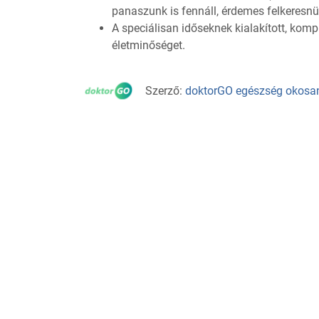
panaszunk is fennáll, érdemes felkeresnün
A speciálisan időseknek kialakított, kompl
életminőséget.
Szerző:
doktorGO egészség okosa