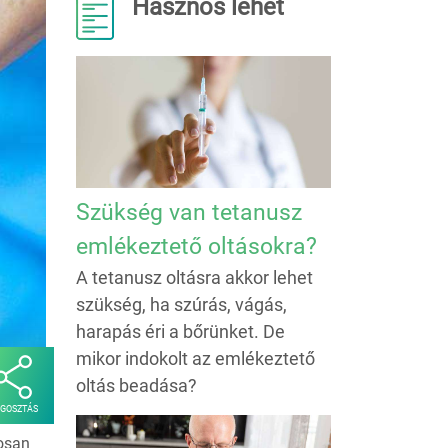
Hasznos lehet
Szükség van tetanusz
emlékeztető oltásokra?
A tetanusz oltásra akkor lehet
szükség, ha szúrás, vágás,
harapás éri a bőrünket. De
mikor indokolt az emlékeztető
oltás beadása?
GOSZTÁS
osan