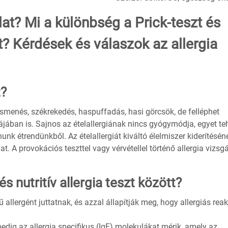
lat? Mi a különbség a Prick-teszt és
ött? Kérdések és válaszok az allergia
t?
hasmenés, székrekedés, haspuffadás, hasi görcsök, de felléphet
jában is. Sajnos az ételallergiának nincs gyógymódja, egyet te
nunk étrendünkből. Az ételallergiát kiváltó élelmiszer kiderítésén
t. A provokációs teszttel vagy vérvétellel történő allergia vizsgá
s nutritív allergia teszt között?
 allergént juttatnak, és azzal állapítják meg, hogy allergiás reak
pedig az allergia specifikus (IgE) molekulákat mérik, amely az