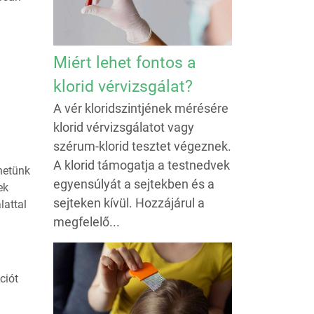
Miért lehet fontos a
klorid vérvizsgálat?
A vér kloridszintjének mérésére
klorid vérvizsgálatot vagy
szérum-klorid tesztet végeznek.
A klorid támogatja a testnedvek
hetünk
egyensúlyát a sejtekben és a
ek
sejteken kívül. Hozzájárul a
lattal
megfelelő...
ciót