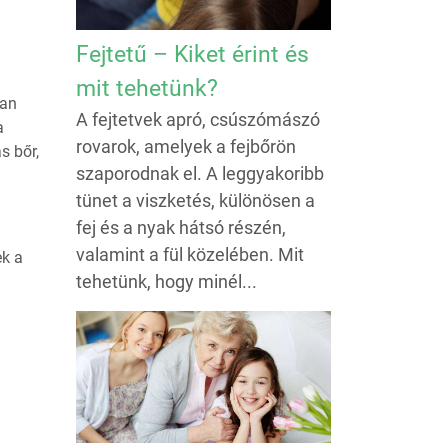
Fejtetű – Kiket érint és
mit tehetünk?
ban
A fejtetvek apró, csúszómászó
a
rovarok, amelyek a fejbőrön
s bőr,
szaporodnak el. A leggyakoribb
tünet a viszketés, különösen a
fej és a nyak hátsó részén,
valamint a fül közelében. Mit
ek a
tehetünk, hogy minél...