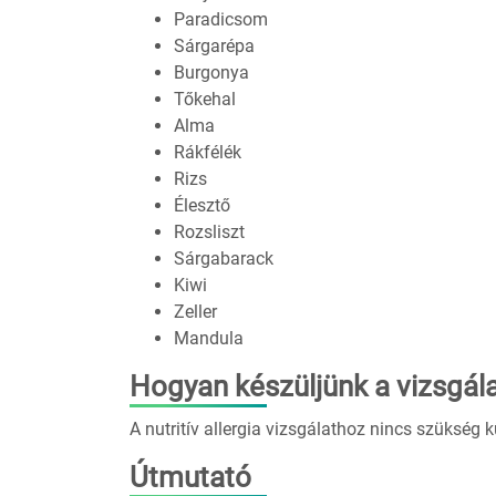
Paradicsom
Sárgarépa
Burgonya
Tőkehal
Alma
Rákfélék
Rizs
Élesztő
Rozsliszt
Sárgabarack
Kiwi
Zeller
Mandula
Hogyan készüljünk a vizsgála
A nutritív allergia vizsgálathoz nincs szükség
Útmutató