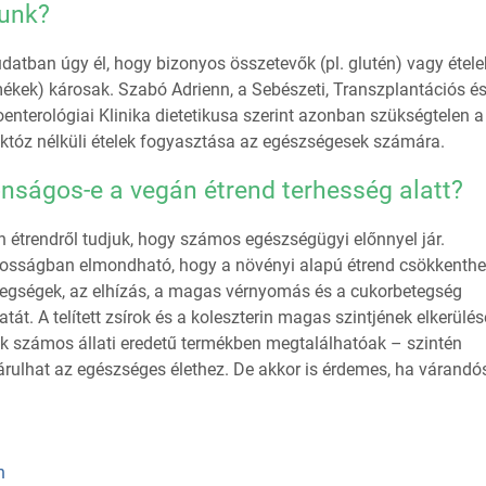
unk?
datban úgy él, hogy bizonyos összetevők (pl. glutén) vagy étele
mékek) károsak. Szabó Adrienn, a Sebészeti, Transzplantációs é
enterológiai Klinika dietetikusa szerint azonban szükségtelen a
aktóz nélküli ételek fogyasztása az egészségesek számára.
onságos-e a vegán étrend terhesség alatt?
 étrendről tudjuk, hogy számos egészségügyi előnnyel jár.
nosságban elmondható, hogy a növényi alapú étrend csökkenthet
tegségek, az elhízás, a magas vérnyomás és a cukorbetegség
tát. A telített zsírok és a koleszterin magas szintjének elkerülé
k számos állati eredetű termékben megtalálhatóak – szintén
árulhat az egészséges élethez. De akkor is érdemes, ha várandó
n