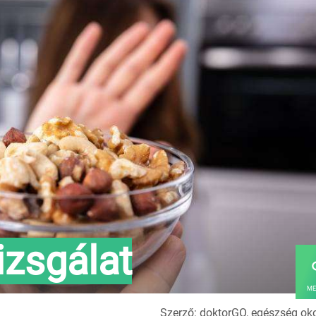
vizsgálat
ME
Szerző: doktorGO, egészség ok