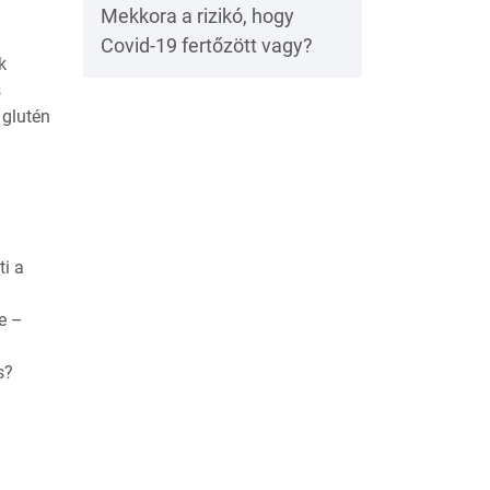
Mekkora a rizikó, hogy
Covid-19 fertőzött vagy?
k
s
 glutén
i a
se –
s?