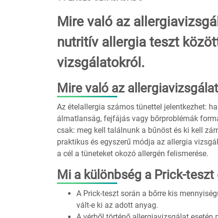
Mire való az allergiavizsgá
nutritív allergia teszt köz
vizsgálatokról.
Mire való az allergiavizsgála
Az ételallergia számos tünettel jelentkezhet: 
álmatlanság, fejfájás vagy bőrproblémák formá
csak: meg kell találnunk a bűnöst és ki kell zár
praktikus és egyszerű módja az allergia vizsgála
a cél a tüneteket okozó allergén felismerése.
Mi a különbség a Prick-teszt é
A Prick-teszt során a bőrre kis mennyiségű
vált-e ki az adott anyag.
A vérből történő allergiavizsgálat esetén 