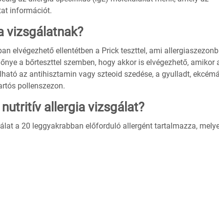
at információt.
ia vizsgálatnak?
ban elvégezhető ellentétben a Prick teszttel, ami allergiaszezon
lőnye a bőrteszttel szemben, hogy akkor is elvégezhető, amikor 
olható az antihisztamin vagy szteoid szedése, a gyulladt, ekcémá
tartós pollenszezon.
nutritív allergia vizsgálat?
zsgálat a 20 leggyakrabban előforduló allergént tartalmazza, mely