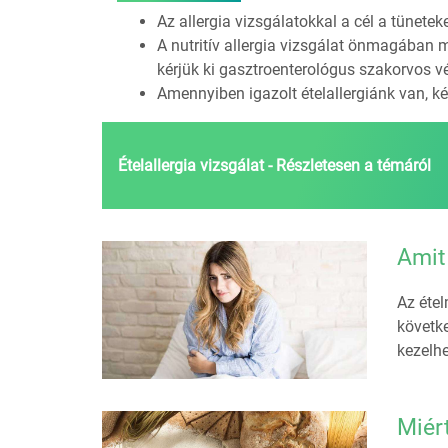
Az allergia vizsgálatokkal a cél a tünetek
A nutritív allergia vizsgálat önmagában 
kérjük ki gasztroenterológus szakorvos v
Amennyiben igazolt ételallergiánk van, ké
Ételallergia vizsgálat - Részletesen a témáról
Amit
Az éte
követke
kezelh
Miér