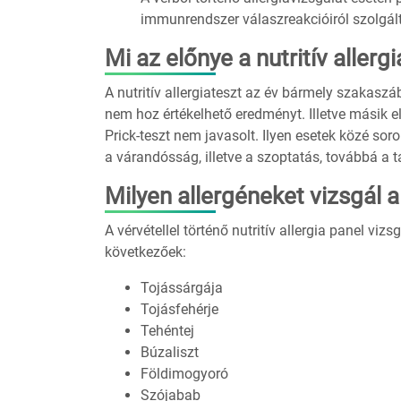
immunrendszer válaszreakcióiról szolgált
Mi az előnye a nutritív allerg
A nutritív allergiateszt az év bármely szakaszá
nem hoz értékelhető eredményt. Illetve másik e
Prick-teszt nem javasolt. Ilyen esetek közé sor
a várandósság, illetve a szoptatás, továbbá a 
Milyen allergéneket vizsgál a 
A vérvétellel történő nutritív allergia panel vi
következőek:
Tojássárgája
Tojásfehérje
Tehéntej
Búzaliszt
Földimogyoró
Szójabab