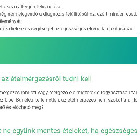
et okozó allergén felismerése.
még nem elegendő a diagnózis felállításához, ezért minden eset
éleményét.
rjük dietetikus segítségét az egészséges étrend kialakításában.
 az ételmérgezésről tudni kell
lmérgezés romlott vagy mérgező élelmiszerek elfogyasztása utá
zik be. Bár elég kellemetlen, az ételmérgezés nem szokatlan. 
ető és előzhető meg?
t ne együnk mentes ételeket, ha egészsége