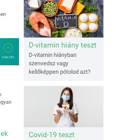
ben
D-vitamin hiány teszt
D-vitamin hiányban
ELREJTÉS
szenvedsz vagy
kellőképpen pótolod azt?
n
Hogyan
sek
Covid-19 teszt