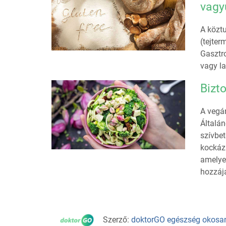
vagy
A köztu
(tejter
Gasztro
vagy l
Bizt
A vegán
Általá
szívbe
kockáza
amelye
hozzáj
Szerző:
doktorGO egészség okosa