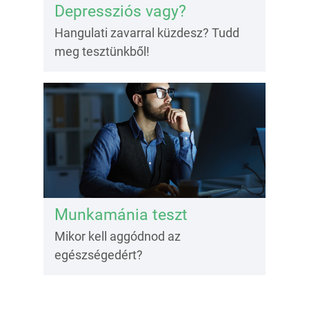
Depressziós vagy?
Hangulati zavarral küzdesz? Tudd
meg tesztünkből!
Munkamánia teszt
Mikor kell aggódnod az
egészségedért?