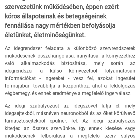
szervezetünk működésében, éppen ezért
kóros állapotainak és betegségeinek
fennállása nagy mértékben befolyásolja
életünket, életminőségünket.
Az idegrendszer feladata a különböző szervrendszerek
működésének összehangolása, irányítása, a környezethez
való alkalmazkodás biztosítása, mely során az
idegrendszer a külső környezetből folyamatosan
információkat - ingereket - vesz fel, azokat ingerület
formájában továbbítja a központhoz, ahol a feldolgozás
végbemegy, és ennek eredménye a megfelelő ingerválasz.
Az idegi szabályozást az idegszövet látja el, mely
idegsejtekből, másnéven neuronokból és az őket körülvevő
támasztósejtekből épülnek fel. Az idegi szabályozás
kiterjed az összes szervünkre, így ennek kiesése vagy
működésének felborulása a megfelelő szerv súlyos