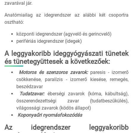
zavarával jár.
Anatómiailag az idegrendszer az alábbi két csoportra
osztható:
központi idegrendszer (agyvelő és gerincvelő)
perifériás idegrendszer (idegek)
A leggyakoribb ideggyógyászati tünetek
és tünetegyüttesek a következőek:
Motoros és szenzoros zavarok:
paresis - izomerő
csökkenése, paralízis - izomerő kiesése, remegés,
beszédzavar
Tudatzavar:
éberségi zavarok (kóma, kábultság),
összerendezettségi zavar (tudatbeszűkülés),
világossági zavarok (ködös állapot)
Koponyaűri nyomásfokozódás
Az idegrendszer leggyakoribb