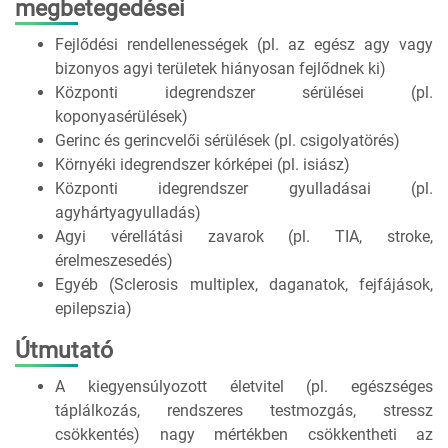
megbetegedései
Fejlődési rendellenességek (pl. az egész agy vagy
bizonyos agyi területek hiányosan fejlődnek ki)
Központi idegrendszer sérülései (pl.
koponyasérülések)
Gerinc és gerincvelői sérülések (pl. csigolyatörés)
Környéki idegrendszer kórképei (pl. isiász)
Központi idegrendszer gyulladásai (pl.
agyhártyagyulladás)
Agyi vérellátási zavarok (pl. TIA, stroke,
érelmeszesedés)
Egyéb (Sclerosis multiplex, daganatok, fejfájások,
epilepszia)
Útmutató
A kiegyensúlyozott életvitel (pl. egészséges
táplálkozás, rendszeres testmozgás, stressz
csökkentés) nagy mértékben csökkentheti az