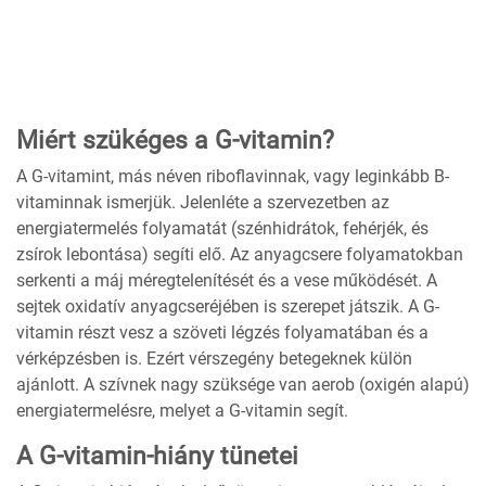
Miért szükéges a G-vitamin?
A G-vitamint, más néven riboflavinnak, vagy leginkább B-
vitaminnak ismerjük. Jelenléte a szervezetben az
energiatermelés folyamatát (szénhidrátok, fehérjék, és
zsírok lebontása) segíti elő. Az anyagcsere folyamatokban
serkenti a máj méregtelenítését és a vese működését. A
sejtek oxidatív anyagcseréjében is szerepet játszik. A G-
vitamin részt vesz a szöveti légzés folyamatában és a
vérképzésben is. Ezért vérszegény betegeknek külön
ajánlott. A szívnek nagy szüksége van aerob (oxigén alapú)
energiatermelésre, melyet a G-vitamin segít.
A G-vitamin-hiány tünetei