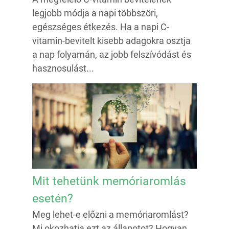
legjobb módja a napi többszöri,
egészséges étkezés. Ha a napi C-
vitamin-bevitelt kisebb adagokra osztja
a nap folyamán, az jobb felszívódást és
hasznosulást...
Mit tehetünk memóriaromlás
esetén?
Meg lehet-e előzni a memóriaromlást?
Mi okozhatja ezt az állapotot? Hogyan