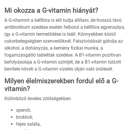
Mi okozza a G-vitamin hiányát?
A G-vitamint a bélflóra is elő tudja állítani, de hosszú távú
antibiotikum szedése esetén felborul a bélflóra egyensúlya,
így a G-vitamin termelődése is leáll. Könnyebben kiürül
cukorbetegségben szenvedőknél. Felszívódását gátolja az
alkohol, a dohányzás, a kemény fizikai munka, a
fogamzásgátló tabletták szedése. A B1-vitamin pozitívan
befolyásolaja a G-vitamin szintjét, de a B1-vitamin túlzott
bevitele növeli a G-vitamin vizelés útján való ürülését.
Milyen élelmiszerekben fordul elő a G-
vitamin?
Különböző leveles zöldségekben
spenót,
brokkoli,
fejes saláta,