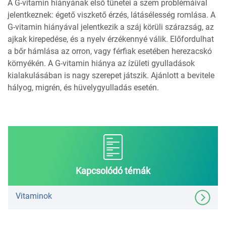
A G-vitamin hiányának első tünetei a szem problémáival
jelentkeznek: égető viszkető érzés, látásélesség romlása. A
G-vitamin hiányával jelentkezik a száj körüli szárazság, az
ajkak kirepedése, és a nyelv érzékennyé válik. Előfordulhat
a bőr hámlása az orron, vagy férfiak esetében herezacskó
környékén. A G-vitamin hiánya az ízületi gyulladások
kialakulásában is nagy szerepet játszik. Ajánlott a bevitele
hályog, migrén, és hüvelygyulladás esetén.
Kapcsolódó témák
Vitaminok