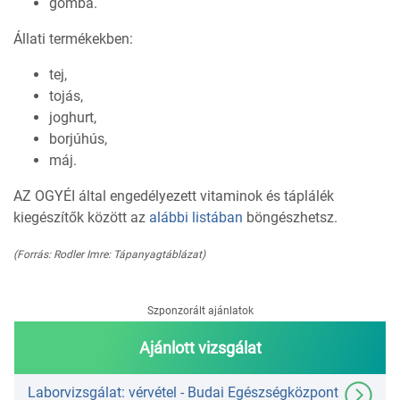
gomba.
Állati termékekben:
tej,
tojás,
joghurt,
borjúhús,
máj.
AZ OGYÉI által engedélyezett vitaminok és táplálék
kiegészítők között az
alábbi listában
böngészhetsz.
(Forrás: Rodler Imre: Tápanyagtáblázat)
Szponzorált ajánlatok
Ajánlott vizsgálat
Laborvizsgálat: vérvétel - Budai Egészségközpont