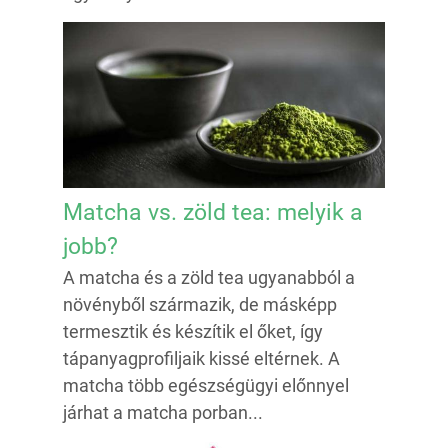
Matcha vs. zöld tea: melyik a
jobb?
A matcha és a zöld tea ugyanabból a
növényből származik, de másképp
termesztik és készítik el őket, így
tápanyagprofiljaik kissé eltérnek. A
matcha több egészségügyi előnnyel
járhat a matcha porban...