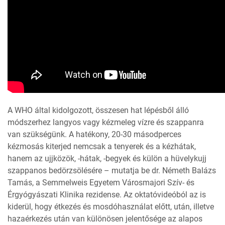
A WHO által kidolgozott, összesen hat lépésből álló
módszerhez langyos vagy kézmeleg vízre és szappanra
van szükségünk. A hatékony, 20-30 másodperces
kézmosás kiterjed nemcsak a tenyerek és a kézhátak,
hanem az ujjközök, -hátak, -begyek és külön a hüvelykujj
szappanos bedörzsölésére – mutatja be dr. Németh Balázs
Tamás, a Semmelweis Egyetem Városmajori Szív- és
Érgyógyászati Klinika rezidense. Az oktatóvideóból az is
kiderül, hogy étkezés és mosdóhasználat előtt, után, illetve
hazaérkezés után van különösen jelentősége az alapos