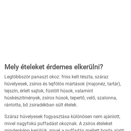
Mely ételeket érdemes elkerülni?
Legtöbbször panaszt okoz: friss kelt tészta, száraz
hüvelyesek, zsíros és tejfölös mártások (majonéz, tartár),
tejszín, érlelt sajtok, füstölt húsok, valamint
húskészítmények, zsíros húsok, tepertő, velő, szalonna,
rántotta, bő zsiradékban sült ételek.
Száraz hüvelyesek fogyasztása különösen nem ajánlott,
mivel nagyfokú puffadást okoznak. A zsíros ételeket
mindenképp kerüljük, mivel a puffadás mellett borda alatti