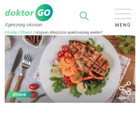
Egészség okosan
MENÜ
Főoldal
/
Étrend
/
Hogyan étkezzünk epekövesség esetén?
étrend
MEGOSZTÁS