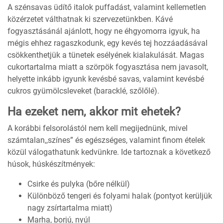
A szénsavas üdítő italok puffadást, valamint kellemetlen
közérzetet válthatnak ki szervezetünkben. Kávé
fogyasztásánál ajánlott, hogy ne éhgyomorra igyuk, ha
mégis ehhez ragaszkodunk, egy kevés tej hozzáadásával
csökkenthetjük a tünetek esélyének kialakulását. Magas
cukortartalma miatt a szörpök fogyasztása nem javasolt,
helyette inkább igyunk kevésbé savas, valamint kevésbé
cukros gyümölcsleveket (baracklé, szőlőlé).
Ha ezeket nem, akkor mit ehetek?
A korábbi felsorolástól nem kell megijednünk, mivel
számtalan,,színes” és egészséges, valamint finom ételek
közül válogathatunk kedvünkre. Ide tartoznak a következő
húsok, húskészítmények:
Csirke és pulyka (bőre nélkül)
Különböző tengeri és folyami halak (pontyot kerüljük
nagy zsírtartalma miatt)
Marha, borjú, nyúl