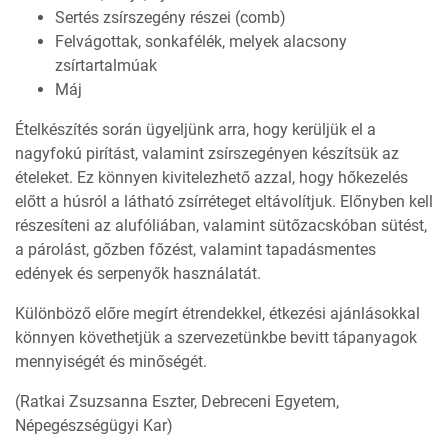
Sertés zsírszegény részei (comb)
Felvágottak, sonkafélék, melyek alacsony
zsírtartalmúak
Máj
Ételkészítés során ügyeljünk arra, hogy kerüljük el a
nagyfokú pirítást, valamint zsírszegényen készítsük az
ételeket. Ez könnyen kivitelezhető azzal, hogy hőkezelés
előtt a húsról a látható zsírréteget eltávolítjuk. Előnyben kell
részesíteni az alufóliában, valamint sütőzacskóban sütést,
a párolást, gőzben főzést, valamint tapadásmentes
edények és serpenyők használatát.
Különböző előre megírt étrendekkel, étkezési ajánlásokkal
könnyen követhetjük a szervezetünkbe bevitt tápanyagok
mennyiségét és minőségét.
(Ratkai Zsuzsanna Eszter, Debreceni Egyetem,
Népegészségügyi Kar)