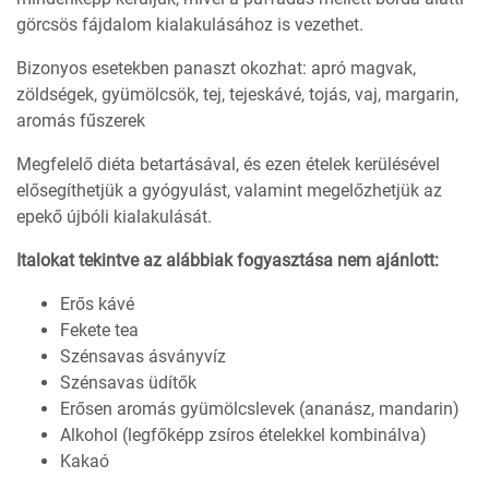
görcsös fájdalom kialakulásához is vezethet.
Bizonyos esetekben panaszt okozhat: apró magvak,
zöldségek, gyümölcsök, tej, tejeskávé, tojás, vaj, margarin,
aromás fűszerek
Megfelelő diéta betartásával, és ezen ételek kerülésével
elősegíthetjük a gyógyulást, valamint megelőzhetjük az
epekő újbóli kialakulását.
Italokat tekintve az alábbiak fogyasztása nem ajánlott:
Erős kávé
Fekete tea
Szénsavas ásványvíz
Szénsavas üdítők
Erősen aromás gyümölcslevek (ananász, mandarin)
Alkohol (legfőképp zsíros ételekkel kombinálva)
Kakaó