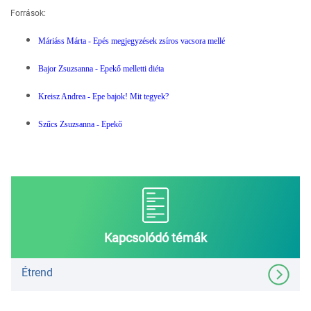
Források:
Máriáss Márta - Epés megjegyzések zsíros vacsora mellé
Bajor Zsuzsanna - Epekő melletti diéta
Kreisz Andrea - Epe bajok! Mit tegyek?
Szűcs Zsuzsanna - Epekő
Kapcsolódó témák
Étrend