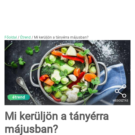
Főoldal
/
Étrend
/
Mi kerüljön a tányérra májusban?
étrend
MEGOSZTÁS
Mi kerüljön a tányérra
májusban?