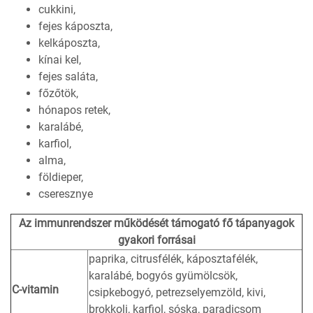
cukkini,
fejes káposzta,
kelkáposzta,
kínai kel,
fejes saláta,
főzőtök,
hónapos retek,
karalábé,
karfiol,
alma,
földieper,
cseresznye
Az immunrendszer működését támogató fő tápanyagok
gyakori forrásai
paprika, citrusfélék, káposztafélék,
karalábé, bogyós gyümölcsök,
C-vitamin
csipkebogyó, petrezselyemzöld, kivi,
brokkoli, karfiol, sóska, paradicsom