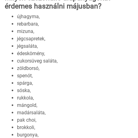
érdemes használni májusban?
újhagyma,
rebarbara,
mizuna,
jégcsapretek,
jégsaláta,
édeskömény,
cukorsüveg saláta,
zöldborsó,
spenót,
spárga,
sóska,
rukkola,
mángold,
madársaláta,
pak choi,
brokkoli,
burgonya,