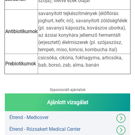
szója), illetve ezek olajai
savanyított tejkészítmények (élőflórás
joghurt, kefir, író), savanyított zöldségfélék
(pl. savanyú káposzta, kovászos uborka),
Antibiotikumok
az ázsiai konyhára jellemző fermentált
(erjesztett) élelmiszerek (pl. szójaszósz,
tempeh, miso, kimcsi, kombucha ital)
csicsóka, cikória, fokhagyma, articsóka,
Prebiotikumok
bab, borsó, zab, alma, banán
Szponzorált ajánlatok
Ajánlott vizsgálat
Étrend - Medicover
Étrend - Rózsakert Medical Center