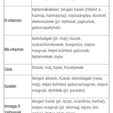
tejtermékekben, tengeri halak (főként a
halmáj, halmájolaj), tojássárgája, dúsított
D-vitamin
élelmiszerek (pl. tejitalok, joghurtok,
gabonapelyhek)
belsőségek (pl. máj), húsok,
szárazhüvelyesek, burgonya, olajos
B6-vitamin
magvak, teljes kiőrlésű gabonák,
tejtermékek, tojás
húsok, máj, tojás, hüvelyesek
Cink
tengeri állatok, húsok, belsőségek (vese,
máj), teljes kiőrlésű gabonamagvak, olajos
Szelén
magvak, diófélék (pl. paradió)
tengeri halak (pl. lazac, szardínia, tonhal),
ómega-3
olajos magvak (pl. lenmag, repce, dió,
zsírsavak