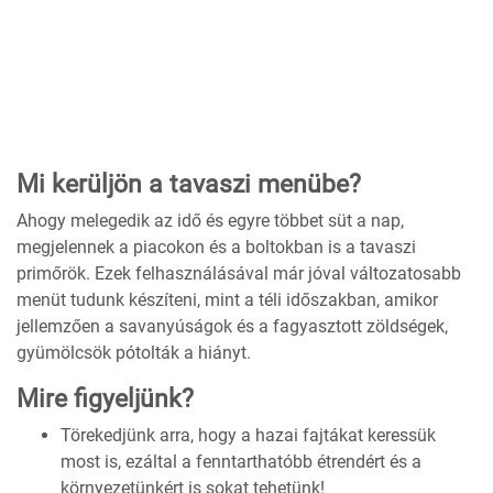
Mi kerüljön a tavaszi menübe?
Ahogy melegedik az idő és egyre többet süt a nap,
megjelennek a piacokon és a boltokban is a tavaszi
primőrök. Ezek felhasználásával már jóval változatosabb
menüt tudunk készíteni, mint a téli időszakban, amikor
jellemzően a savanyúságok és a fagyasztott zöldségek,
gyümölcsök pótolták a hiányt.
Mire figyeljünk?
Törekedjünk arra, hogy a hazai fajtákat keressük
most is, ezáltal a fenntarthatóbb étrendért és a
környezetünkért is sokat tehetünk!