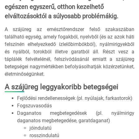
egészen egyszerű, otthon kezelhető
elváltozásoktól a súlyosabb problémákig.
A szájüreg az emésztőrendszer felső szakaszában
található egység, amely fogakból, nyelvből (és az azok háti
felszínén elhelyezkedő ízlelőbimbókból), nyálmirigyekből
és nyálból, torokból illetve garatból áll. Részt vesz a
táplálék felvételénél, felszívódásánál emiatt a szájüreg
betegségei nagymértékben befolyásolhatják közérzetünket,
életminőségünket.
A szájüreg leggyakoribb betegségei
Fejlődési rendellenességek (pl. nyúlajak, farkastorok)
Fogszuvasodás
Daganatos megbetegedések (pl. nyálmirigy
daganatos megbetegedése, garatdaganat)
jóindulatú
rosszindulatú