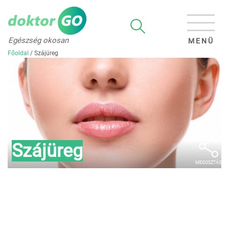
Egészség okosan
MENÜ
Főoldal
/
Szájüreg
Szájüreg
MEGOSZTÁS