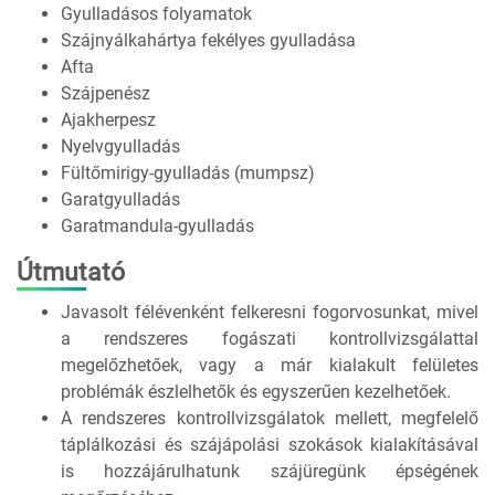
Gyulladásos folyamatok
Szájnyálkahártya fekélyes gyulladása
Afta
Szájpenész
Ajakherpesz
Nyelvgyulladás
Fültőmirigy-gyulladás (mumpsz)
Garatgyulladás
Garatmandula-gyulladás
Útmutató
Javasolt félévenként felkeresni fogorvosunkat, mivel
a rendszeres fogászati kontrollvizsgálattal
megelőzhetőek, vagy a már kialakult felületes
problémák észlelhetők és egyszerűen kezelhetőek.
A rendszeres kontrollvizsgálatok mellett, megfelelő
táplálkozási és szájápolási szokások kialakításával
is hozzájárulhatunk szájüregünk épségének