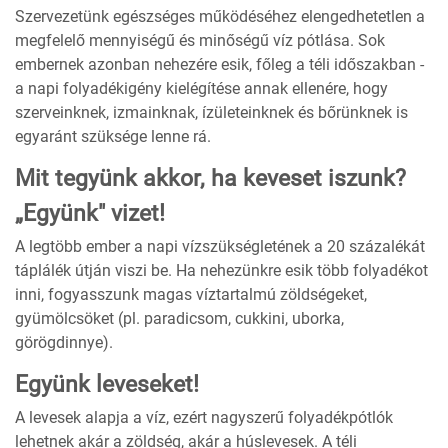
Szervezetünk egészséges működéséhez elengedhetetlen a
megfelelő mennyiségű és minőségű víz pótlása. Sok
embernek azonban nehezére esik, főleg a téli időszakban -
a napi folyadékigény kielégítése annak ellenére, hogy
szerveinknek, izmainknak, ízületeinknek és bőrünknek is
egyaránt szüksége lenne rá.
Mit tegyünk akkor, ha keveset iszunk?
„Együnk" vizet!
A legtöbb ember a napi vízszükségletének a 20 százalékát
táplálék útján viszi be. Ha nehezünkre esik több folyadékot
inni, fogyasszunk magas víztartalmú zöldségeket,
gyümölcsöket (pl. paradicsom, cukkini, uborka,
görögdinnye).
Együnk leveseket!
A levesek alapja a víz, ezért nagyszerű folyadékpótlók
lehetnek akár a zöldség, akár a húslevesek. A téli