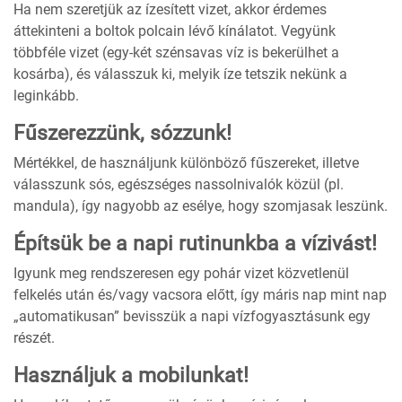
Ha nem szeretjük az ízesített vizet, akkor érdemes
áttekinteni a boltok polcain lévő kínálatot. Vegyünk
többféle vizet (egy-két szénsavas víz is bekerülhet a
kosárba), és válasszuk ki, melyik íze tetszik nekünk a
leginkább.
Fűszerezzünk, sózzunk!
Mértékkel, de használjunk különböző fűszereket, illetve
válasszunk sós, egészséges nassolnivalók közül (pl.
mandula), így nagyobb az esélye, hogy szomjasak leszünk.
Építsük be a napi rutinunkba a vízivást!
Igyunk meg rendszeresen egy pohár vizet közvetlenül
felkelés után és/vagy vacsora előtt, így máris nap mint nap
„automatikusan” bevisszük a napi vízfogyasztásunk egy
részét.
Használjuk a mobilunkat!