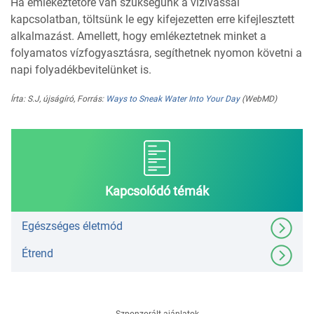
Ha emlékeztetőre van szükségünk a vízivással
kapcsolatban, töltsünk le egy kifejezetten erre kifejlesztett
alkalmazást. Amellett, hogy emlékeztetnek minket a
folyamatos vízfogyasztásra, segíthetnek nyomon követni a
napi folyadékbevitelünket is.
Írta: S.J, újságíró, Forrás:
Ways to Sneak Water Into Your Day
(WebMD)
Kapcsolódó témák
Egészséges életmód
Étrend