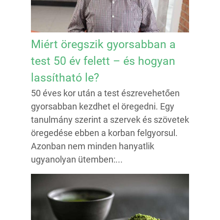
Miért öregszik gyorsabban a
test 50 év felett – és hogyan
lassítható le?
50 éves kor után a test észrevehetően
gyorsabban kezdhet el öregedni. Egy
tanulmány szerint a szervek és szövetek
öregedése ebben a korban felgyorsul.
Azonban nem minden hanyatlik
ugyanolyan ütemben:...