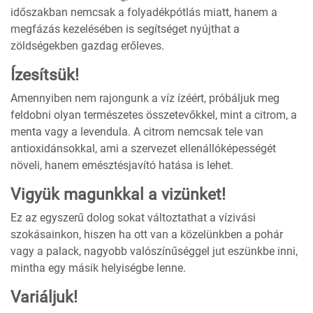
időszakban nemcsak a folyadékpótlás miatt, hanem a
megfázás kezelésében is segítséget nyújthat a
zöldségekben gazdag erőleves.
Ízesítsük!
Amennyiben nem rajongunk a víz ízéért, próbáljuk meg
feldobni olyan természetes összetevőkkel, mint a citrom, a
menta vagy a levendula. A citrom nemcsak tele van
antioxidánsokkal, ami a szervezet ellenállóképességét
növeli, hanem emésztésjavító hatása is lehet.
Vigyük magunkkal a vizünket!
Ez az egyszerű dolog sokat változtathat a vízivási
szokásainkon, hiszen ha ott van a közelünkben a pohár
vagy a palack, nagyobb valószínűséggel jut eszünkbe inni,
mintha egy másik helyiségbe lenne.
Variáljuk!