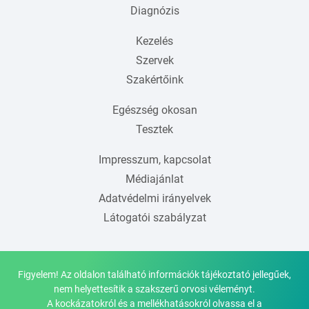
Diagnózis
Kezelés
Szervek
Szakértőink
Egészség okosan
Tesztek
Impresszum, kapcsolat
Médiajánlat
Adatvédelmi irányelvek
Látogatói szabályzat
Figyelem! Az oldalon található információk tájékoztató jellegűek,
nem helyettesítik a szakszerű orvosi véleményt.
A kockázatokról és a mellékhatásokról olvassa el a