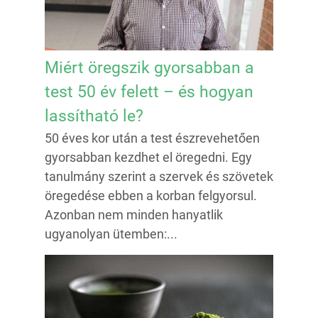
Miért öregszik gyorsabban a
test 50 év felett – és hogyan
lassítható le?
50 éves kor után a test észrevehetően
gyorsabban kezdhet el öregedni. Egy
tanulmány szerint a szervek és szövetek
öregedése ebben a korban felgyorsul.
Azonban nem minden hanyatlik
ugyanolyan ütemben:...