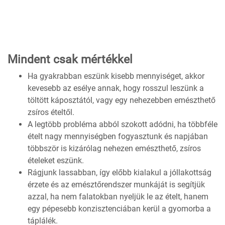
Mindent csak mértékkel
Ha gyakrabban eszünk kisebb mennyiséget, akkor
kevesebb az esélye annak, hogy rosszul leszünk a
töltött káposztától, vagy egy nehezebben emészthető
zsíros ételtől.
A legtöbb probléma abból szokott adódni, ha többféle
ételt nagy mennyiségben fogyasztunk és napjában
többször is kizárólag nehezen emészthető, zsíros
ételeket eszünk.
Rágjunk lassabban, így előbb kialakul a jóllakottság
érzete és az emésztőrendszer munkáját is segítjük
azzal, ha nem falatokban nyeljük le az ételt, hanem
egy pépesebb konzisztenciában kerül a gyomorba a
táplálék.