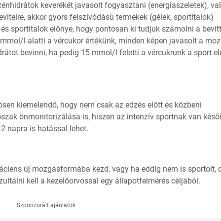
zénhidrátok keverékét javasolt fogyasztani (energiaszeletek), va
telre, akkor gyors felszívódású termékek (gélek, sportitalok)
 és sportitalok előnye, hogy pontosan ki tudjuk számolni a bevit
 mmol/l alatti a vércukor értékünk, minden képen javasolt a mo
drátot bevinni, ha pedig 15 mmol/l feletti a vércukrunk a sport el
nösen kiemelendő, hogy nem csak az edzés előtt és közbeni
szak önmonitorizálása is, hiszen az intenzív sportnak van késő
 napra is hatással lehet.
áciens új mozgásformába kezd, vagy ha eddig nem is sportolt, 
ltálni kell a kezelőorvossal egy állapotfelmérés céljából.
Szponzorált ajánlatok