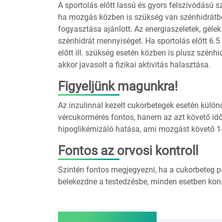
A sportolás előtt lassú és gyors felszívódású s
ha mozgás közben is szükség van szénhidrátbevi
fogyasztása ajánlott. Az energiaszeletek, gélek
szénhidrát mennyiséget. Ha sportolás előtt 6.5
előtt ill. szükség esetén közben is plusz szénhi
akkor javasolt a fizikai aktivitás halasztása.
Figyeljünk magunkra!
Az inzulinnal kezelt cukorbetegek esetén külö
vércukormérés fontos, hanem az azt követő idő
hipoglikémizáló hatása, ami mozgást követő 1-2
Fontos az orvosi kontroll
Szintén fontos megjegyezni, ha a cukorbeteg p
belekezdne a testedzésbe, minden esetben konzu