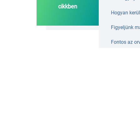
cikkben
Hogyan kerül
Figyeljünk m
Fontos az orv