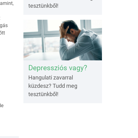
lamint,
tesztünkből!
t
zgás
őtt
Depressziós vagy?
i
Hangulati zavarral
küzdesz? Tudd meg
tesztünkből!
de