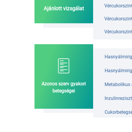
Vércukorszin
Ajánlott vizsgálat
Vércukorszint
Vércukorszint
Hasnyálmiri
Hasnyálmirig
Azonos szerv gyakori
Metabolikus
betegségei
Inzulinrezisz
Cukorbetegs