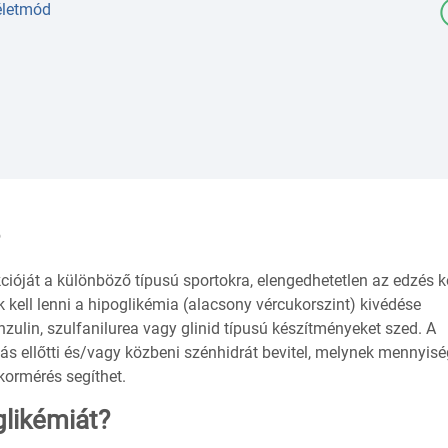
életmód
cióját a különböző típusú sportokra, elengedhetetlen az edzés 
 kell lenni a hipoglikémia (alacsony vércukorszint) kivédése
nzulin, szulfanilurea vagy glinid típusú készítményeket szed. A
s ellőtti és/vagy közbeni szénhidrát bevitel, melynek mennyisé
ormérés segíthet.
glikémiát?