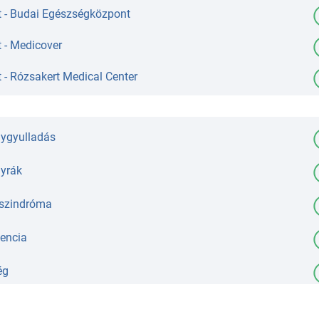
t - Budai Egészségközpont
 - Medicover
 - Rózsakert Medical Center
gygyulladás
yrák
 szindróma
tencia
ég