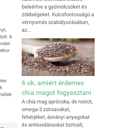
beleértve a gyümölcsöket és
zöldségeket. Kulcsfontosságú a
vérnyomás szabályozásában,
az...
nyt,
yét. A
minden
etkor
etes
6 ok, amiért érdemes
ok
chia magot fogyasztani
endőek
A chia mag aprócska, de rostot,
omega-3 zsírsavakat,
fehérjéket, ásványi anyagokat
és antioxidánsokat biztosít,