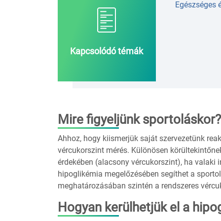
Egészséges 
Kapcsolódó témák
Mire figyeljünk sportoláskor?
Ahhoz, hogy kiismerjük saját szervezetünk reak
vércukorszint mérés. Különösen körültekintőnek
érdekében (alacsony vércukorszint), ha valaki i
hipoglikémia megelőzésében segíthet a sportolá
meghatározásában szintén a rendszeres vércuk
Hogyan kerülhetjük el a hipo