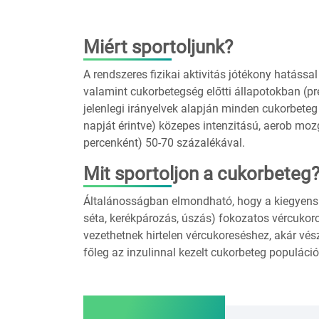
Miért sportoljunk?
A rendszeres fizikai aktivitás jótékony hatással
valamint cukorbetegség előtti állapotokban (pr
jelenlegi irányelvek alapján minden cukorbeteg
napját érintve) közepes intenzitású, aerob m
percenként) 50-70 százalékával.
Mit sportoljon a cukorbeteg
Általánosságban elmondható, hogy a kiegyensúl
séta, kerékpározás, úszás) fokozatos vércuk
vezethetnek hirtelen vércukoreséshez, akár vés
főleg az inzulinnal kezelt cukorbeteg populáci