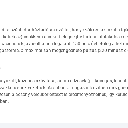
 bír a szénhidrátháztartásra azáltal, hogy csökken az inzulin igé
ediabétesz) csökkenti a cukorbetegségbe történő átalakulás esél
 páciensnek javasolt a heti legalább 150 perc (lehetőleg a hét 
ozgásforma, a maximálisan megengedhető pulzus (220 mínusz él
?
yozott, közepes aktivitású, aerob edzések (pl. kocogás, lendül
orcsökkenéshez vezetnek. Azonban a magas intenzitású mozgás
zesen alacsony vércukor értéket is eredményezhetnek, így kerül
óban.