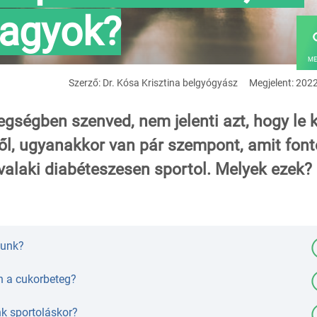
vagyok?
ME
Szerző: Dr. Kósa Krisztina belgyógyász
Megjelent: 202
gségben szenved, nem jelenti azt, hogy le k
l, ugyanakkor van pár szempont, amit fon
valaki diabéteszesen sportol. Melyek ezek?
junk?
on a cukorbeteg?
nk sportoláskor?