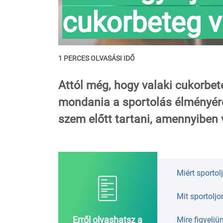
cukorbeteg 
1 PERCES OLVASÁSI IDŐ
Attól még, hogy valaki cukorbete
mondania a sportolás élményérő
szem előtt tartani, amennyiben 
Miért sportol
Mit sportolj
Erről olvashatsz a
Mire figyeljü