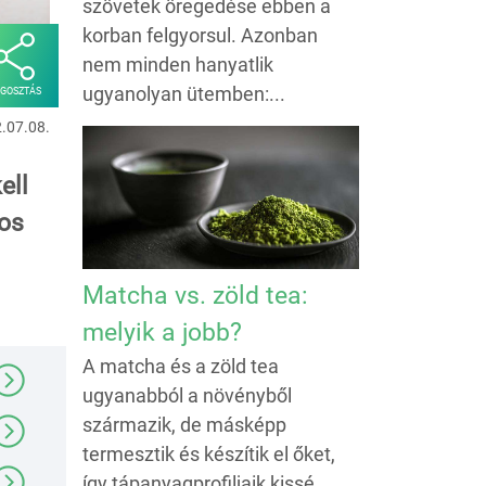
szövetek öregedése ebben a
korban felgyorsul. Azonban
nem minden hanyatlik
ugyanolyan ütemben:...
GOSZTÁS
2.07.08.
ell
tos
Matcha vs. zöld tea:
melyik a jobb?
A matcha és a zöld tea
ugyanabból a növényből
származik, de másképp
termesztik és készítik el őket,
így tápanyagprofiljaik kissé