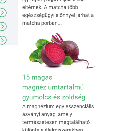
eltérnek. A matcha több
egészségügyi előnnyel járhat a
matcha porban...
15 magas
magnéziumtartalmú
gyümölcs és zöldség
A magnézium egy esszenciális
ásványi anyag, amely
természetesen megtalálható
különféle élelmiszerekben,