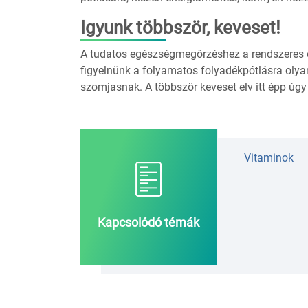
Igyunk többször, keveset!
A tudatos egészségmegőrzéshez a rendszeres és
figyelnünk a folyamatos folyadékpótlásra oly
szomjasnak. A többször keveset elv itt épp úgy 
Vitaminok
Kapcsolódó témák