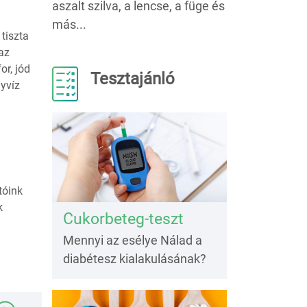
aszalt szilva, a lencse, a füge és
más...
tiszta
az
or, jód
Tesztajánló
nyvíz
tóink
k
Cukorbeteg-teszt
Mennyi az esélye Nálad a
diabétesz kialakulásának?