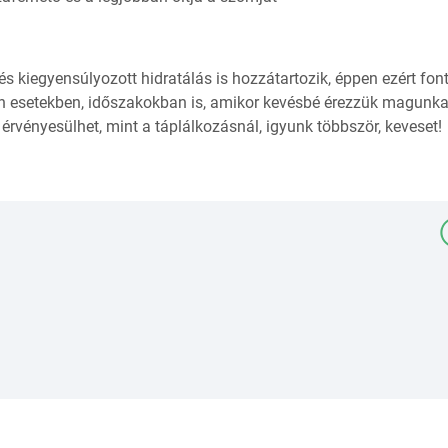
 kiegyensúlyozott hidratálás is hozzátartozik, éppen ezért fon
an esetekben, időszakokban is, amikor kevésbé érezzük magunka
érvényesülhet, mint a táplálkozásnál, igyunk többször, keveset!