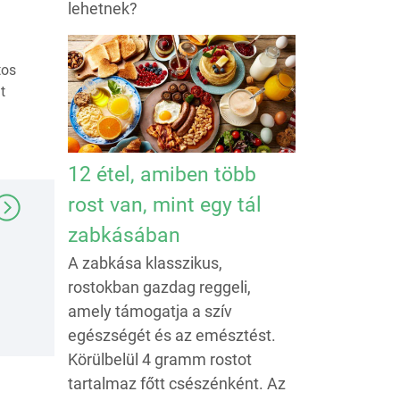
lehetnek?
tos
t
12 étel, amiben több
rost van, mint egy tál
zabkásában
A zabkása klasszikus,
rostokban gazdag reggeli,
amely támogatja a szív
egészségét és az emésztést.
Körülbelül 4 gramm rostot
tartalmaz főtt csészénként. Az