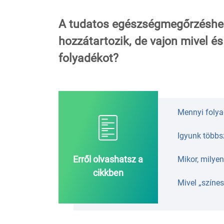
A tudatos egészségmegőrzéshez 
hozzátartozik, de vajon mivel é
folyadékot?
Mennyi folya
Igyunk többsz
Erről olvashatsz a
Mikor, milyen
cikkben
Mivel „színes