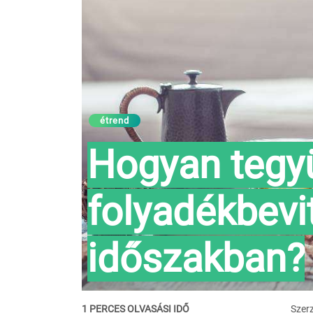
étrend
Hogyan tegyü
folyadékbevit
időszakban?
1 PERCES OLVASÁSI IDŐ
Szer