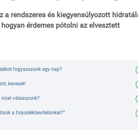
a rendszeres és kiegyensúlyozott hidratál
s hogyan érdemes pótolni az elvesztett
dékot fogyasszunk egy nap?
ör, keveset!
 vizet válasszunk?
ítsük a folyadékbevitelünket?”