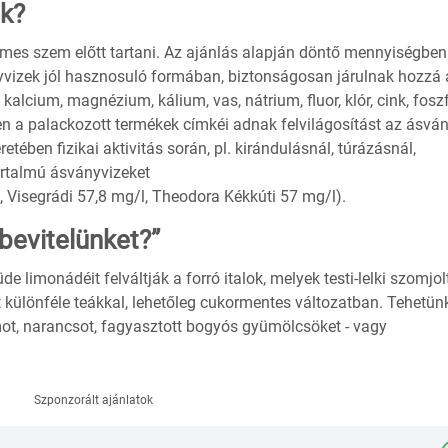
nk?
emes szem előtt tartani. Az ajánlás alapján döntő mennyiségben 
yvizek jól hasznosuló formában, biztonságosan járulnak hozzá 
alcium, magnézium, kálium, vas, nátrium, fluor, klór, cink, foszf
en a palackozott termékek címkéi adnak felvilágosítást az ásvá
etében fizikai aktivitás során, pl. kirándulásnál, túrázásnál,
rtalmú ásványvizeket
l, Visegrádi 57,8 mg/l, Theodora Kékkúti 57 mg/l).
kbevitelünket?”
e limonádéit felváltják a forró italok, melyek testi-lelki szomjol
et különféle teákkal, lehetőleg cukormentes változatban. Tehetün
ot, narancsot, fagyasztott bogyós gyümölcsöket - vagy
Szponzorált ajánlatok