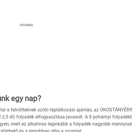
Hirdetés
unk egy nap?
tal a felnőtteknek szóló táplálkozási ajánlás, az OKOSTÁNYÉR
2,5 dl) folyadék elfogyasztása javasolt. A 8 pohárnyi folyadék
legyen, mert ez alkalmas leginkább a folyadék nagyobb mennyis
áférhető és a legjobban oltja a szomjat