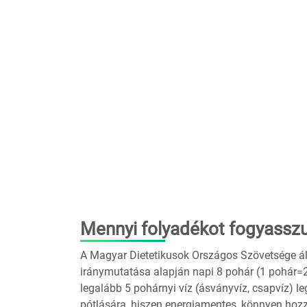
Mennyi folyadékot fogyassz
A Magyar Dietetikusok Országos Szövetsége ál
iránymutatása alapján napi 8 pohár (1 pohár=2-
legalább 5 pohárnyi víz (ásványvíz, csapvíz) 
pótlására, hiszen energiamentes, könnyen hozz