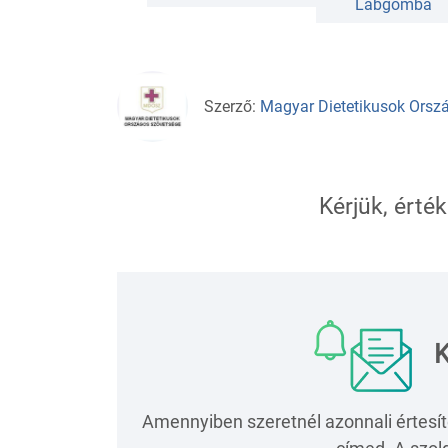
Lábgomba
Szerző:
Magyar Dietetikusok Orszá
Kérjük, érték
K
Amennyiben szeretnél azonnali értesít