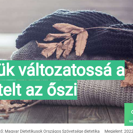
k változatossá a
elt az őszi
ME
ző: Magyar Dietetikusok Országos Szövetsége dietetika
Megjelent: 202