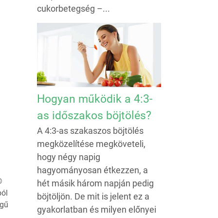
cukorbetegség –...
Hogyan működik a 4:3-
as időszakos böjtölés?
A 4:3-as szakaszos böjtölés
megközelítése megköveteli,
hogy négy napig
hagyományosan étkezzen, a
®
hét másik három napján pedig
ból
böjtöljön. De mit is jelent ez a
égű
gyakorlatban és milyen előnyei