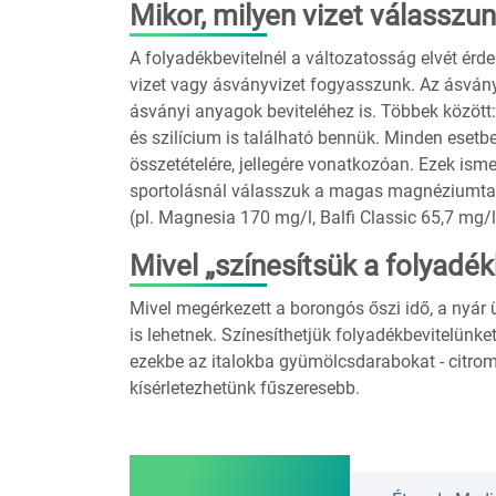
Mikor, milyen vizet válasszu
A folyadékbevitelnél a változatosság elvét érd
vizet vagy ásványvizet fogyasszunk. Az ásván
ásványi anyagok beviteléhez is. Többek között: k
és szilícium is található bennük. Minden esetb
összetételére, jellegére vonatkozóan. Ezek ismer
sportolásnál válasszuk a magas magnéziumta
(pl. Magnesia 170 mg/l, Balfi Classic 65,7 mg/
Mivel „színesítsük a folyadé
Mivel megérkezett a borongós őszi idő, a nyár üd
is lehetnek. Színesíthetjük folyadékbevitelünk
ezekbe az italokba gyümölcsdarabokat - citrom
kísérletezhetünk fűszeresebb.