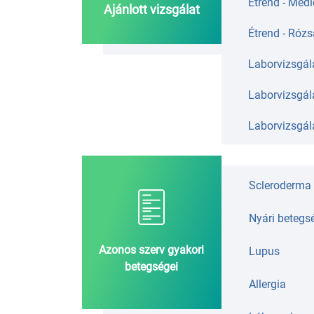
Étrend - Medi
Ajánlott vizsgálat
Étrend - Rózs
Laborvizsgála
Laborvizsgála
Laborvizsgála
Scleroderma
Nyári betegs
Azonos szerv gyakori
Lupus
betegségei
Allergia