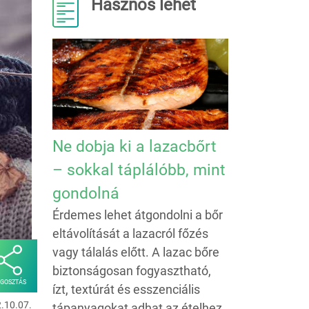
Hasznos lehet
Ne dobja ki a lazacbőrt
– sokkal táplálóbb, mint
gondolná
Érdemes lehet átgondolni a bőr
eltávolítását a lazacról főzés
vagy tálalás előtt. A lazac bőre
biztonságosan fogyasztható,
GOSZTÁS
ízt, textúrát és esszenciális
2.10.07.
tápanyagokat adhat az ételhez,