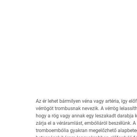
Az ér lehet bármilyen véna vagy artéria, így elő
vérrögöt trombusnak nevezik. A vérrög lelassíth
hogy a rög vagy annak egy leszakadt darabja k
zárja el a véráramlást, embóliáról beszélünk. 
tromboembólia gyakran megelőzhető alapbetegs