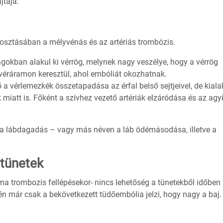
jtája.
losztásában a mélyvénás és az artériás trombózis.
gokban alakul ki vérrög, melynek nagy veszélye, hogy a vérrög
 véráramon keresztül, ahol embóliát okozhatnak.
 a vérlemezkék összetapadása az érfal belső sejtjeivel, de kiala
iatt is. Főként a szívhez vezető artériák elzáródása és az agyi
k a lábdagadás – vagy más néven a láb ödémásodása, illetve a
tünetek
ma trombozis fellépésekor- nincs lehetőség a tünetekből időben
n már csak a bekövetkezett tüdőembólia jelzi, hogy nagy a baj.