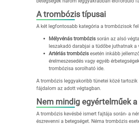
betegségek három leggyakrabban előforduló fa
A trombózis típusai
A két legfontosabb kategória a trombózisok fe
Mélyvénás trombózis
során az alsó végta
leszakadó darabjai a tüdőbe juthatnak a
Artériás trombózis
esetén inkább jellemző
érelmeszesedés vagy egyéb érbetegségek m
trombózisa sorolható ide.
A trombózis leggyakoribb tünetei közé tartozi
fájdalom az adott végtagban.
Nem mindig egyértelműek a 
A trombózis kevésbé ismert fajtája során- a né
észrevenni a betegséget. Néma trombózis eseté