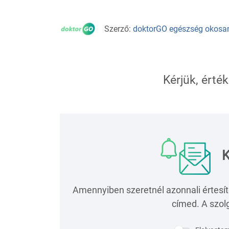
Szerző:
doktorGO egészség okosa
Kérjük, érték
K
Amennyiben szeretnél azonnali értesít
címed. A szolg