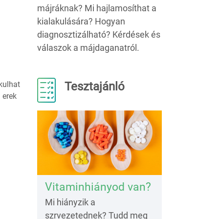
májráknak? Mi hajlamosíthat a
kialakulására? Hogyan
diagnosztizálható? Kérdések és
válaszok a májdaganatról.
Tesztajánló
kulhat
 erek
Vitaminhiányod van?
Mi hiányzik a
szrvezetednek? Tudd meg