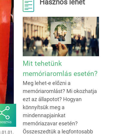
Hasznos lehet
Mit tehetünk
memóriaromlás esetén?
Meg lehet-e előzni a
memóriaromlást? Mi okozhatja
ezt az állapotot? Hogyan
könnyítsük meg a
mindennapjainkat
memóriazavar esetén?
GOSZTÁS
Összeszedtük a legfontosabb
3.01.01.