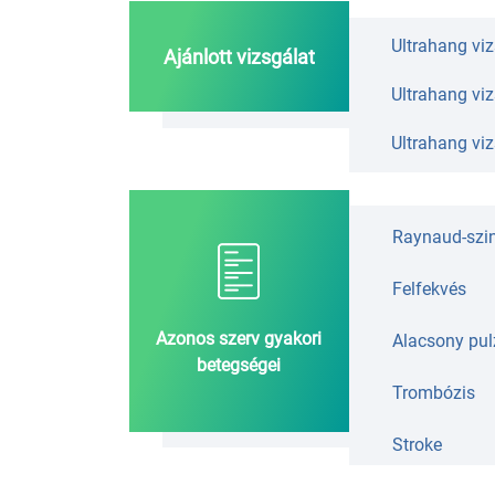
Ultrahang vi
Ajánlott vizsgálat
Ultrahang viz
Ultrahang viz
Raynaud-szi
Felfekvés
Azonos szerv gyakori
Alacsony pul
betegségei
Trombózis
Stroke