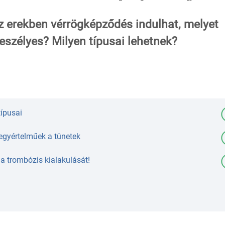
z erekben vérrögképződés indulhat, melyet
eszélyes? Milyen típusai lehetnek?
típusai
gyértelműek a tünetek
a trombózis kialakulását!