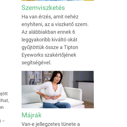
Szemviszketés
Ha van érzés, amit nehéz
enyhíteni, az a viszkető szem.
Az alábbiakban ennek 6
leggyakoribb kiváltó okát
gyűjtöttük össze a Tipton
Eyeworks szakértőjének
segítségével.
jött
lhat,
en
Májrák
ű –
Van-e jellegzetes tünete a