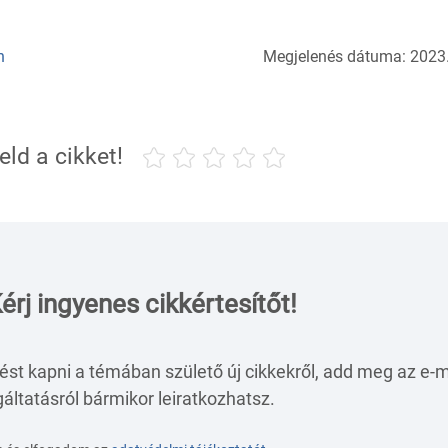
n
Megjelenés dátuma: 2023.
eld a cikket!
érj ingyenes cikkértesítőt!
ést kapni a témában születő új cikkekről, add meg az e-m
áltatásról bármikor leiratkozhatsz.