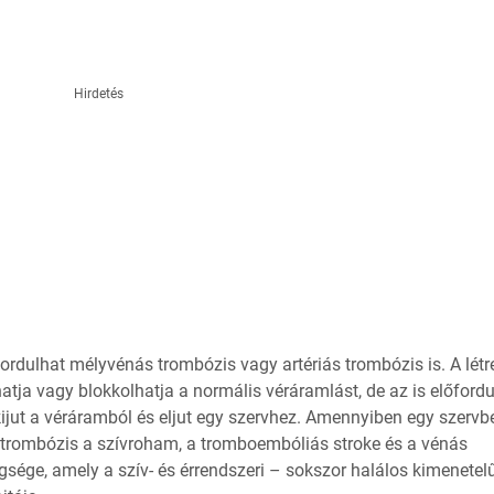
Hirdetés
fordulhat mélyvénás trombózis vagy artériás trombózis is. A létre
atja vagy blokkolhatja a normális véráramlást, de az is előfordu
ijut a véráramból és eljut egy szervhez. Amennyiben egy szervb
A trombózis a szívroham, a tromboembóliás stroke és a vénás
ége, amely a szív- és érrendszeri – sokszor halálos kimenetel