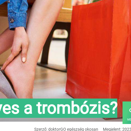
yes a trombózis?
ME
Szerző: doktorGO egészség okosan
Megjelent: 202