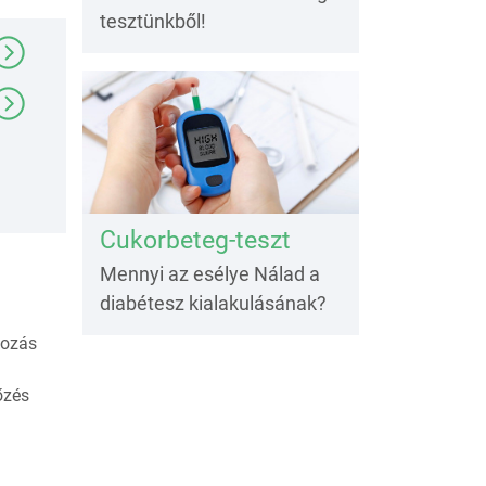
tesztünkből!
Cukorbeteg-teszt
Mennyi az esélye Nálad a
diabétesz kialakulásának?
kozás
őzés