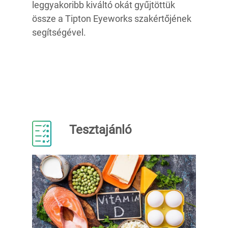
leggyakoribb kiváltó okát gyűjtöttük
össze a Tipton Eyeworks szakértőjének
segítségével.
Tesztajánló