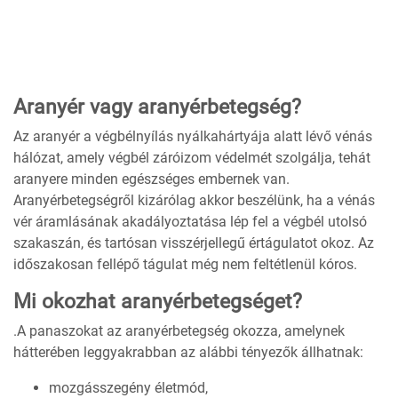
Aranyér vagy aranyérbetegség?
Az aranyér a végbélnyílás nyálkahártyája alatt lévő vénás
hálózat, amely végbél záróizom védelmét szolgálja, tehát
aranyere minden egészséges embernek van.
Aranyérbetegségről kizárólag akkor beszélünk, ha a vénás
vér áramlásának akadályoztatása lép fel a végbél utolsó
szakaszán, és tartósan visszérjellegű értágulatot okoz. Az
időszakosan fellépő tágulat még nem feltétlenül kóros.
Mi okozhat aranyérbetegséget?
.A panaszokat az aranyérbetegség okozza, amelynek
hátterében leggyakrabban az alábbi tényezők állhatnak:
mozgásszegény életmód,