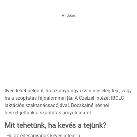
Hirdetés
Ilyen lehet például, ha az anya úgy érzi nincs elég teje, vagy
ha a szoptatás fájdalommal jár. A Czeizel Intézet IBCLC
laktációs szaktanácsadójával, Bocskainé Irénnel
beszélgettünk a szoptatás árnyoldaláról.
Mit tehetünk, ha kevés a tejünk?
„Ha az édesanyának kevés a teje, a