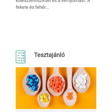
koleszterinszintet és a vérnyomást. A
fekete és fehér...
Tesztajánló