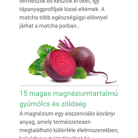
termesztik és készítik el őket, így
tápanyagprofiljaik kissé eltérnek. A
matcha több egészségügyi előnnyel
járhat a matcha porban...
15 magas magnéziumtartalmú
gyümölcs és zöldség
A magnézium egy esszenciális ásványi
anyag, amely természetesen
megtalálható különféle élelmiszerekben,