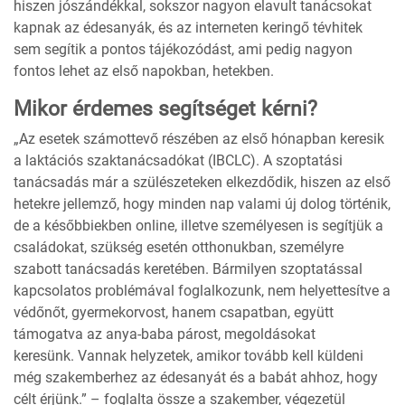
hiszen jószándékkal, sokszor nagyon elavult tanácsokat
kapnak az édesanyák, és az interneten keringő tévhitek
sem segítik a pontos tájékozódást, ami pedig nagyon
fontos lehet az első napokban, hetekben.
Mikor érdemes segítséget kérni?
„Az esetek számottevő részében az első hónapban keresik
a laktációs szaktanácsadókat (IBCLC). A szoptatási
tanácsadás már a szülészeteken elkezdődik, hiszen az első
hetekre jellemző, hogy minden nap valami új dolog történik,
de a későbbiekben online, illetve személyesen is segítjük a
családokat, szükség esetén otthonukban, személyre
szabott tanácsadás keretében. Bármilyen szoptatással
kapcsolatos problémával foglalkozunk, nem helyettesítve a
védőnőt, gyermekorvost, hanem csapatban, együtt
támogatva az anya-baba párost, megoldásokat
keresünk. Vannak helyzetek, amikor tovább kell küldeni
még szakemberhez az édesanyát és a babát ahhoz, hogy
célt érjünk.” – foglalta össze a szakember, végezetül