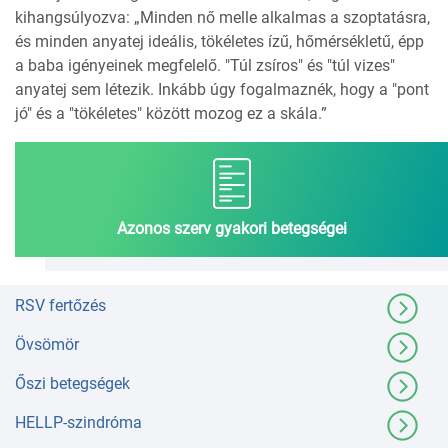
kihangsúlyozva: „Minden nő melle alkalmas a szoptatásra,
és minden anyatej ideális, tökéletes ízű, hőmérsékletű, épp
a baba igényeinek megfelelő. "Túl zsíros" és "túl vizes"
anyatej sem létezik. Inkább úgy fogalmaznék, hogy a "pont
jó" és a "tökéletes" között mozog ez a skála.”
Azonos szerv gyakori betegségei
RSV fertőzés
Övsömör
Őszi betegségek
HELLP-szindróma