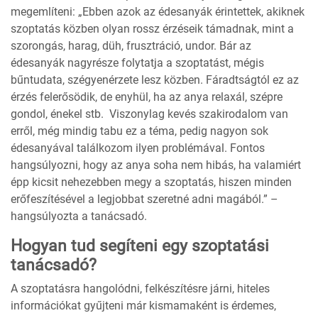
megemlíteni: „Ebben azok az édesanyák érintettek, akiknek
szoptatás közben olyan rossz érzéseik támadnak, mint a
szorongás, harag, düh, frusztráció, undor. Bár az
édesanyák nagyrésze folytatja a szoptatást, mégis
bűntudata, szégyenérzete lesz közben. Fáradtságtól ez az
érzés felerősödik, de enyhül, ha az anya relaxál, szépre
gondol, énekel stb. Viszonylag kevés szakirodalom van
erről, még mindig tabu ez a téma, pedig nagyon sok
édesanyával találkozom ilyen problémával. Fontos
hangsúlyozni, hogy az anya soha nem hibás, ha valamiért
épp kicsit nehezebben megy a szoptatás, hiszen minden
erőfeszítésével a legjobbat szeretné adni magából.” –
hangsúlyozta a tanácsadó.
Hogyan tud segíteni egy szoptatási
tanácsadó?
A szoptatásra hangolódni, felkészítésre járni, hiteles
információkat gyűjteni már kismamaként is érdemes,