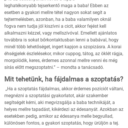
leghatékonyabb tejserkentő maga a baba! Ebben az
esetben a gyakori mellre tétel nagyon sokat segít a
tejtermelésben, azonban, ha a baba valamilyen oknál
fogva nem tudja jól kiszívni a cicit, akkor fejést kell
alkalmazni kézzel, vagy mellszívóval. Emellett ajánlatos
továbbra is sokat bőrkontaktusban lenni a babával, hogy
minél több lehetőséget, ingert kapjon a szopizásra. A korai
éhségjelek észlelésekor, mikor cuppog, tátog, az öklét rágja,
morgolódik, keres, érdemes azonnal mellre venni és még
sírás előtt megszoptatni.” – mondta a tanácsadó.
Mit tehetünk, ha fájdalmas a szoptatás?
„Ha a szoptatás fájdalmas, akkor érdemes pozíciót váltani,
megnézni a szoptatási gyakorlatot, akár szakember
segítségét kérni, aki megvizsgálja a baba technikáját, a
helyes mellre tapadást, kikérdezi az édesanyát. Azokban az
esetekben pedig, amikor az édesanya melle begyullad,
különösen fontos, a gyakori szoptatás, hogy ürüljön a tej.