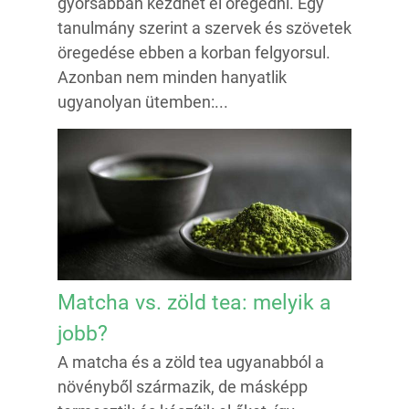
gyorsabban kezdhet el öregedni. Egy
tanulmány szerint a szervek és szövetek
öregedése ebben a korban felgyorsul.
Azonban nem minden hanyatlik
ugyanolyan ütemben:...
Matcha vs. zöld tea: melyik a
jobb?
A matcha és a zöld tea ugyanabból a
növényből származik, de másképp