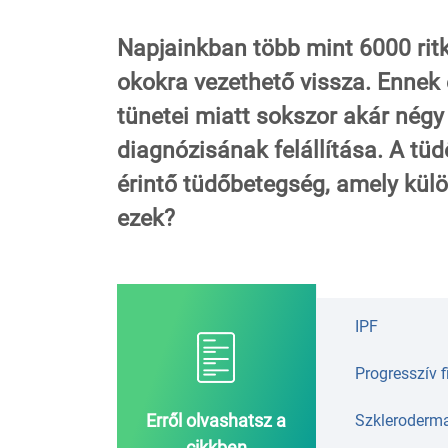
Napjainkban több mint 6000 ritk
okokra vezethető vissza. Ennek
tünetei miatt sokszor akár négy 
diagnózisának felállítása. A tüdő
érintő tüdőbetegség, amely kül
ezek?
IPF
Progresszív f
Erről olvashatsz a
Szkleroderm
cikkben