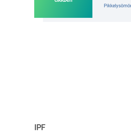
Pikkelysömö
IPF