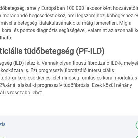
s tüdőbetegség, amely Európában 100 000 lakosonként hozzávető
ben maradandó hegesedést okoz, ami légszomjhoz, köhögéshez é
, mivel a betegség kialakulásának oka máig ismeretlen. Míg a
 korai és pontos diagnózis segítségével, valamint az azonnali k
tható.
sticiális tüdőbetegség (PF-ILD)
gség (ILD) létezik. Vannak olyan típusú fibrotizáló ILD-k, melye
ockázata is. Ezt progresszív fibrotizáló intersticiális
tüdőfunkció csökkenés, életminőség romlás és korai mortalitás
%-ánál alakul ki progresszív tüdőfibrózis. Ezek közül néhány
l is rosszabb lehet.
zis