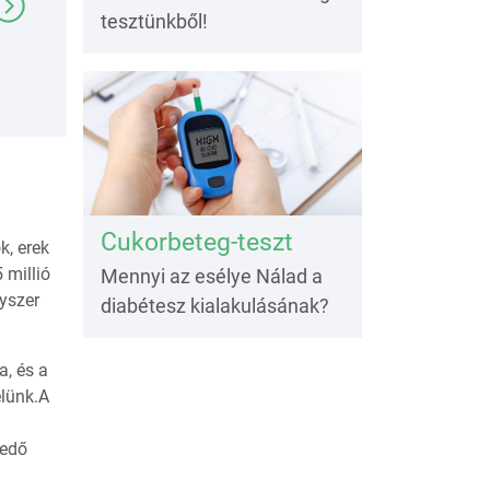
tesztünkből!
Cukorbeteg-teszt
k, erek
 millió
Mennyi az esélye Nálad a
gyszer
diabétesz kialakulásának?
, és a
élünk.A
vedő