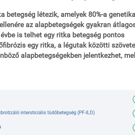
a betegség létezik, amelyek 80%-a genetika
 ellenére az alapbetegségek gyakran átlago
évbe is telhet egy ritka betegség pontos
fibrózis egy ritka, a légutak közötti szövet
önböző alapbetegségekben jelentkezhet, me
ibrotizáló intersticiális tüdőbetegség (PF-ILD)
a