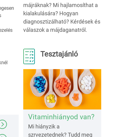
májráknak? Mi hajlamosíthat a
legesen
kialakulására? Hogyan
s
diagnosztizálható? Kérdések és
válaszok a májdaganatról.
ezelés
Tesztajánló
knél
Vitaminhiányod van?
Mi hiányzik a
szrvezetednek? Tudd meg