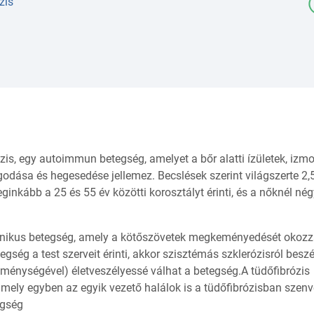
zis
s, egy autoimmun betegség, amelyet a bőr alatti ízületek, izmo
odása és hegesedése jellemez. Becslések szerint világszerte 2,5
nkább a 25 és 55 év közötti korosztályt érinti, és a nőknél né
nikus betegség, amely a kötőszövetek megkeményedését okozza
egség a test szerveit érinti, akkor szisztémás szklerózisról besz
keménységével) életveszélyessé válhat a betegség.A tüdőfibrózis
mely egyben az egyik vezető halálok is a tüdőfibrózisban szen
egség