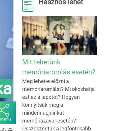
Hasznos lehet
Mit tehetünk
memóriaromlás esetén?
Meg lehet-e előzni a
ka
memóriaromlást? Mi okozhatja
ezt az állapotot? Hogyan
könnyítsük meg a
mindennapjainkat
memóriazavar esetén?
GOSZTÁS
Összeszedtük a legfontosabb
2.05.22.