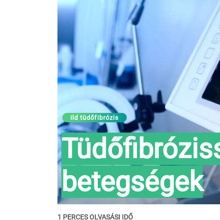
ild tüdőfibrózis
Tüdőfibrózis
betegségek
1 PERCES OLVASÁSI IDŐ