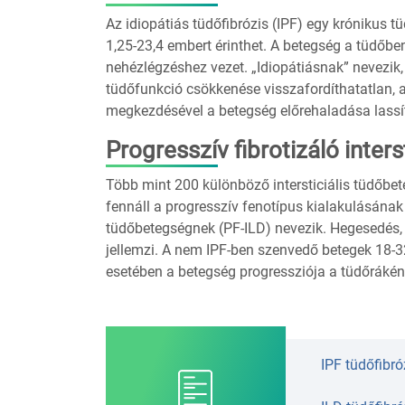
Az idiopátiás tüdőfibrózis (IPF) egy króniku
1,25-23,4 embert érinthet. A betegség a tüdő
nehézlégzéshez vezet. „Idiopátiásnak” nevezik
tüdőfunkció csökkenése visszafordíthatatlan, a
megkezdésével a betegség előrehaladása lassí
Progresszív fibrotizáló inter
Több mint 200 különböző intersticiális tüdőbete
fennáll a progresszív fenotípus kialakulásának k
tüdőbetegségnek (PF-ILD) nevezik. Hegesedés, 
jellemzi. A nem IPF-ben szenvedő betegek 18-32
esetében a betegség progressziója a tüdőrákéná
IPF tüdőfibró