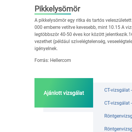
Pikkelysömör
A pikkelysömör egy ritka és tartós veleszülete
000 emberre vetítve kevesebb, mint 10.15 A vi
legtöbbször 40-50 éves kor között jelentkezik
vezethet (például szívelégtelenség, veseelégte
igényelnek.
Forrás: Hellercom
CT-vizsgálat
Ajánlott vizsgálat
CT-vizsgálat 
Röntgenvizsg
Röntgenvizsg