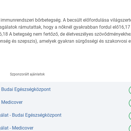
tt immunrendszeri bőrbetegség. A becsült előfordulása világszert
zsgálatok rámutattak, hogy a nőknél gyakrabban fordul elő16,17
.16,18 A betegség nem fertőző, de életveszélyes szövődményekhe
lenség és szepszis), amelyek gyakran sürgősségi és szakorvosi e
Szponzorált ajánlatok
 - Budai Egészségközpont
- Medicover
álat - Budai Egészségközpont
álat - Medicover