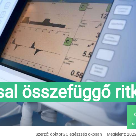
sal összefüggő rit
ME
Szerző: doktorGO egészség okosan
Megjelent: 202