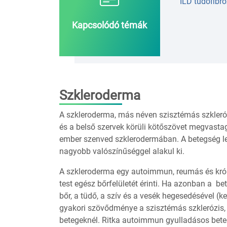
ILD tüdőfibró
Kapcsolódó témák
Szkleroderma
A szkleroderma, más néven szisztémás szklerózi
és a belső szervek körüli kötőszövet megvastag
ember szenved szklerodermában. A betegség legi
nagyobb valószínűséggel alakul ki.
A szkleroderma egy autoimmun, reumás és kró
test egész bőrfelületét érinti. Ha azonban a bet
bőr, a tüdő, a szív és a vesék hegesedésével (
gyakori szövődménye a szisztémás szklerózis, 
betegeknél. Ritka autoimmun gyulladásos bet