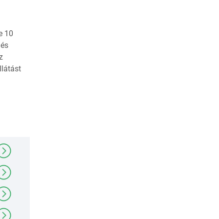
e 10
 és
z
llátást