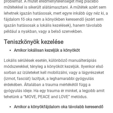
problémát. A műtét eredménytelenségét még placebo
műtétekkel is sikerült alátámasztani. A műtétek azért sem
lehetnek igazán hatásosak, mert egyre inkább úgy néz ki, a
fájdalom fő oka nem a könyökben keresendő (ezért sem
igazán hatásosak a lokális kezelések), hanem távolabb
például a nyakban, vagy a belső szervekben.
Teniszkönyök kezelése
Amikor lokálisan kezeljük a könyököt
Lokális sérülések esetén, különböző manuálterápiás
módszerekkel, tényleg a könyököt kezeljük. Ilyenkor első
sorban az ízületeket kell mobilizálni, vagy a lágyrészeket
(izmot, fasciát) lazítjuk, a leghamarabbi gyógyulás
érdekében. Általában a trauma mértékétől függ a
gyógyulás ideje. Ha egy trauma ér minket, a legjobb amit
tehetünk a “MOVE, PEACE and LOVE” metódus.
Amikor a könyökfájdalom oka távolabb keresendő