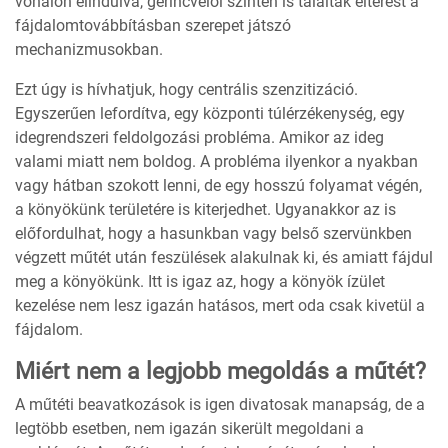
vonalon elindulva, gerincvelői szinten is találtak eltérést a
fájdalomtovábbításban szerepet játszó
mechanizmusokban.
Ezt úgy is hívhatjuk, hogy centrális szenzitizáció.
Egyszerűen lefordítva, egy központi túlérzékenység, egy
idegrendszeri feldolgozási probléma. Amikor az ideg
valami miatt nem boldog. A probléma ilyenkor a nyakban
vagy hátban szokott lenni, de egy hosszú folyamat végén,
a könyökünk területére is kiterjedhet. Ugyanakkor az is
előfordulhat, hogy a hasunkban vagy belső szervünkben
végzett műtét után feszülések alakulnak ki, és amiatt fájdul
meg a könyökünk. Itt is igaz az, hogy a könyök ízület
kezelése nem lesz igazán hatásos, mert oda csak kivetül a
fájdalom.
Miért nem a legjobb megoldás a műtét?
A műtéti beavatkozások is igen divatosak manapság, de a
legtöbb esetben, nem igazán sikerült megoldani a