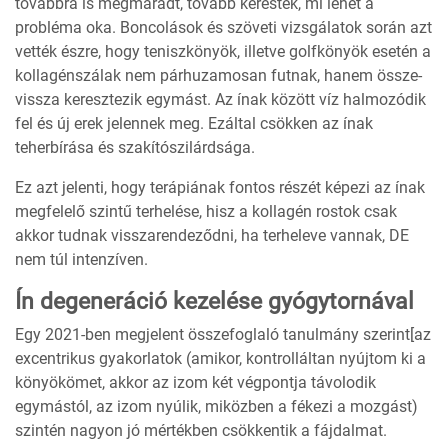
továbbra is megmaradt, tovább keresték, mi lehet a
probléma oka. Boncolások és szöveti vizsgálatok során azt
vették észre, hogy teniszkönyök, illetve golfkönyök esetén a
kollagénszálak nem párhuzamosan futnak, hanem össze-
vissza keresztezik egymást. Az ínak között víz halmozódik
fel és új erek jelennek meg. Ezáltal csökken az ínak
teherbírása és szakítószilárdsága.
Ez azt jelenti, hogy terápiának fontos részét képezi az ínak
megfelelő szintű terhelése, hisz a kollagén rostok csak
akkor tudnak visszarendeződni, ha terheleve vannak, DE
nem túl intenzíven.
Ín degeneráció kezelése gyógytornával
Egy 2021-ben megjelent összefoglaló tanulmány szerint[az
excentrikus gyakorlatok (amikor, kontrolláltan nyújtom ki a
könyökömet, akkor az izom két végpontja távolodik
egymástól, az izom nyúlik, miközben a fékezi a mozgást)
szintén nagyon jó mértékben csökkentik a fájdalmat.