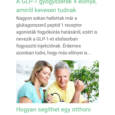
A GLP-1 gyógyszerek 4 előnye,
amiről kevesen tudnak
Nagyon sokan hallottak már a
glukagonszerű peptid 1 receptor
agonisták fogyókúrás hatásáról, ezért is
nevezik a GLP-1-et elsősorban
fogyasztó injekciónak. Érdemes
azonban tudni, hogy más előnyei is...
Hogyan segíthet egy otthoni