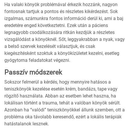
Ha valaki könyök problémával érkezik hozzánk, nagyon
fontosnak tartjuk a pontos és részletes kikérdezést. Sok
izgalmas, számunkra fontos információ derül ki, ami a baj
eredetére enged következtetni. Ezek után a páciens
legnagyobb csodálkozására ritkán kezdjük a részletes
vizsgálódást a könyöknél. Sőt, leggyakrabban a nyak, vagy
a belső szervek kezelését választjuk, és csak
kiegészítésként szoktuk a könyökízületet kezelni, esetleg
gyógytorna feladatokat végezni.
Passzív módszerek
Sokszor felmerül a kérdés, hogy mennyire hatásos a
teniszkönyök kezelése esetén krém, bandázs, tape vagy
rögzítő használata. Abban az esetben lehet haszna, ha
lokálisan történt a trauma, tehát a valóban könyök sérült.
Azonban ha “valódi” teniszkönyökkel állunk szemben, ott a
probléma oka távolabb keresendő, ezért a lokális terápiák
hatástalanok lesznek.