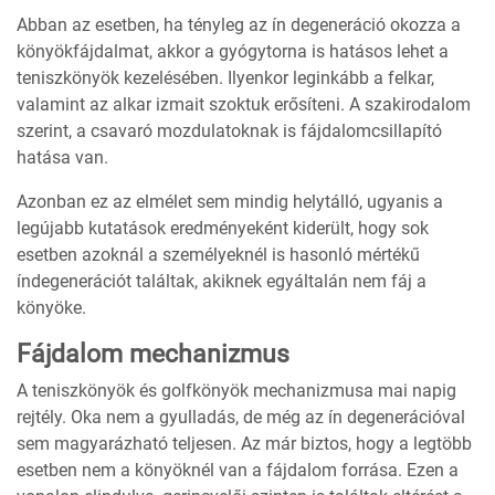
Abban az esetben, ha tényleg az ín degeneráció okozza a
könyökfájdalmat, akkor a gyógytorna is hatásos lehet a
teniszkönyök kezelésében. Ilyenkor leginkább a felkar,
valamint az alkar izmait szoktuk erősíteni. A szakirodalom
szerint, a csavaró mozdulatoknak is fájdalomcsillapító
hatása van.
Azonban ez az elmélet sem mindig helytálló, ugyanis a
legújabb kutatások eredményeként kiderült, hogy sok
esetben azoknál a személyeknél is hasonló mértékű
índegenerációt találtak, akiknek egyáltalán nem fáj a
könyöke.
Fájdalom mechanizmus
A teniszkönyök és golfkönyök mechanizmusa mai napig
rejtély. Oka nem a gyulladás, de még az ín degenerációval
sem magyarázható teljesen. Az már biztos, hogy a legtöbb
esetben nem a könyöknél van a fájdalom forrása. Ezen a