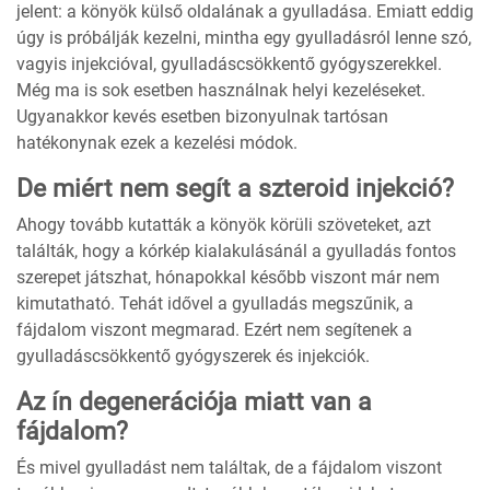
jelent: a könyök külső oldalának a gyulladása. Emiatt eddig
úgy is próbálják kezelni, mintha egy gyulladásról lenne szó,
vagyis injekcióval, gyulladáscsökkentő gyógyszerekkel.
Még ma is sok esetben használnak helyi kezeléseket.
Ugyanakkor kevés esetben bizonyulnak tartósan
hatékonynak ezek a kezelési módok.
De miért nem segít a szteroid injekció?
Ahogy tovább kutatták a könyök körüli szöveteket, azt
találták, hogy a kórkép kialakulásánál a gyulladás fontos
szerepet játszhat, hónapokkal később viszont már nem
kimutatható. Tehát idővel a gyulladás megszűnik, a
fájdalom viszont megmarad. Ezért nem segítenek a
gyulladáscsökkentő gyógyszerek és injekciók.
Az ín degenerációja miatt van a
fájdalom?
És mivel gyulladást nem találtak, de a fájdalom viszont