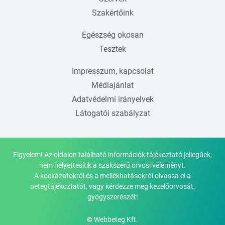
Szakértőink
Egészség okosan
Tesztek
Impresszum, kapcsolat
Médiajánlat
Adatvédelmi irányelvek
Látogatói szabályzat
Figyelem! Az oldalon található információk tájékoztató jellegűek,
nem helyettesítik a szakszerű orvosi véleményt.
A kockázatokról és a mellékhatásokról olvassa el a
betegtájékoztatót, vagy kérdezze meg kezelőorvosát,
gyógyszerészét!
© Webbeteg Kft.