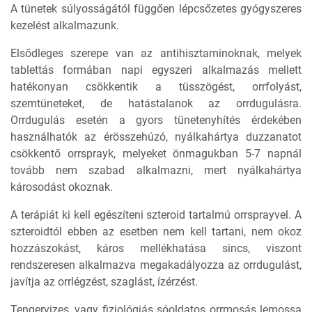
A tünetek súlyosságától függően lépcsőzetes gyógyszeres
kezelést alkalmazunk.
Elsődleges szerepe van az antihisztaminoknak, melyek
tablettás formában napi egyszeri alkalmazás mellett
hatékonyan csökkentik a tüsszögést, orrfolyást,
szemtüneteket, de hatástalanok az orrdugulásra.
Orrdugulás esetén a gyors tünetenyhítés érdekében
használhatók az érösszehúzó, nyálkahártya duzzanatot
csökkentő orrsprayk, melyeket önmagukban 5-7 napnál
tovább nem szabad alkalmazni, mert nyálkahártya
károsodást okoznak.
A terápiát ki kell egészíteni szteroid tartalmú orrsprayvel. A
szteroidtól ebben az esetben nem kell tartani, nem okoz
hozzászokást, káros mellékhatása sincs, viszont
rendszeresen alkalmazva megakadályozza az orrdugulást,
javítja az orrlégzést, szaglást, ízérzést.
Tengervizes, vagy fiziológiás sóoldatos orrmosás lemossa