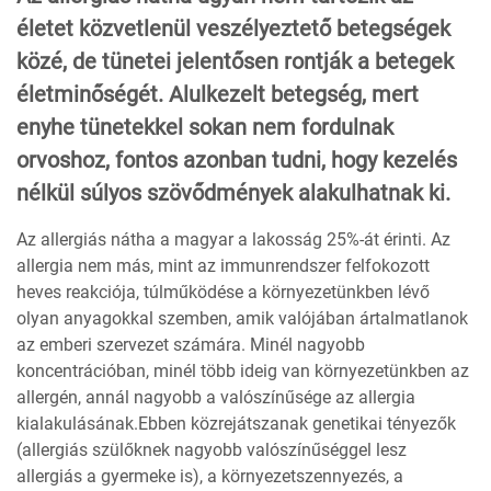
életet közvetlenül veszélyeztető betegségek
közé, de tünetei jelentősen rontják a betegek
életminőségét. Alulkezelt betegség, mert
enyhe tünetekkel sokan nem fordulnak
orvoshoz, fontos azonban tudni, hogy kezelés
nélkül súlyos szövődmények alakulhatnak ki.
Az allergiás nátha a magyar a lakosság 25%-át érinti. Az
allergia nem más, mint az immunrendszer felfokozott
heves reakciója, túlműködése a környezetünkben lévő
olyan anyagokkal szemben, amik valójában ártalmatlanok
az emberi szervezet számára. Minél nagyobb
koncentrációban, minél több ideig van környezetünkben az
allergén, annál nagyobb a valószínűsége az allergia
kialakulásának.Ebben közrejátszanak genetikai tényezők
(allergiás szülőknek nagyobb valószínűséggel lesz
allergiás a gyermeke is), a környezetszennyezés, a