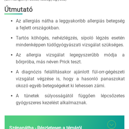
Útmutató
Az allergiás nátha a leggyakoribb allergiás betegség
a fejlett országokban.
Tartós köhögés, nehézlégzés, sípoló légzés esetén
mindenképpen tüdőgyógyászati vizsgálat szükséges.
Az allergia vizsgálat legegyszerűbb módja a
bőrpróba, más néven Prick teszt.
A diagnózis felállításakor ajánlott fül-orr-gégészeti
vizsgálat végzése is, hogy a hasonló panaszokat
okozó egyéb betegségeket ki lehessen zárni.
A tünetek súlyosságától függően lépcsőzetes
gyógyszeres kezelést alkalmaznak.
Szénanátha - Részletesen a témáról