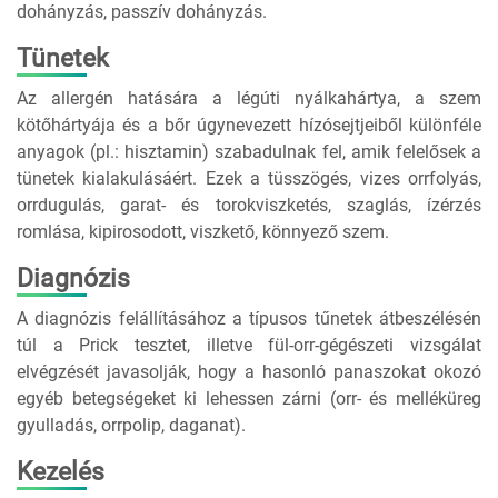
dohányzás, passzív dohányzás.
Tünetek
Az allergén hatására a légúti nyálkahártya, a szem
kötőhártyája és a bőr úgynevezett hízósejtjeiből különféle
anyagok (pl.: hisztamin) szabadulnak fel, amik felelősek a
tünetek kialakulásáért. Ezek a tüsszögés, vizes orrfolyás,
orrdugulás, garat- és torokviszketés, szaglás, ízérzés
romlása, kipirosodott, viszkető, könnyező szem.
Diagnózis
A diagnózis felállításához a típusos tűnetek átbeszélésén
túl a Prick tesztet, illetve fül-orr-gégészeti vizsgálat
elvégzését javasolják, hogy a hasonló panaszokat okozó
egyéb betegségeket ki lehessen zárni (orr- és melléküreg
gyulladás, orrpolip, daganat).
Kezelés