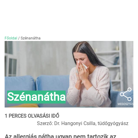
Főoldal
/
Szénanátha
Szénanátha
MEGOSZTÁS
1 PERCES OLVASÁSI IDŐ
Szerző: Dr. Hangonyi Csilla, tüdőgyógyász
Az allergiás nátha ugyan nem tartozik az