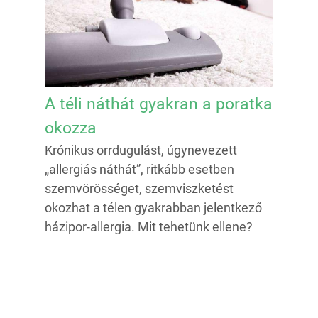
A téli náthát gyakran a poratka
okozza
Krónikus orrdugulást, úgynevezett
„allergiás náthát”, ritkább esetben
szemvörösséget, szemviszketést
okozhat a télen gyakrabban jelentkező
házipor-allergia. Mit tehetünk ellene?