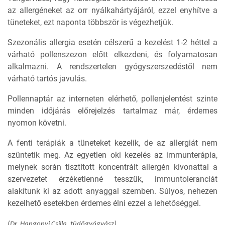
az allergéneket az orr nyálkahártyájáról, ezzel enyhítve a
tüneteket, ezt naponta többször is végezhetjük.
Szezonális allergia esetén célszerű a kezelést 1-2 héttel a
várható pollenszezon előtt elkezdeni, és folyamatosan
alkalmazni. A rendszertelen gyógyszerszedéstől nem
várható tartós javulás.
Pollennaptár az interneten elérhető, pollenjelentést szinte
minden időjárás előrejelzés tartalmaz már, érdemes
nyomon követni.
A fenti terápiák a tüneteket kezelik, de az allergiát nem
szüntetik meg. Az egyetlen oki kezelés az immunterápia,
melynek során tisztított koncentrált allergén kivonattal a
szervezetet érzéketlenné tesszük, immuntoleranciát
alakítunk ki az adott anyaggal szemben. Súlyos, nehezen
kezelhető esetekben érdemes élni ezzel a lehetőséggel.
(Dr. Hangonyi Csilla, tüdőgyógyász)