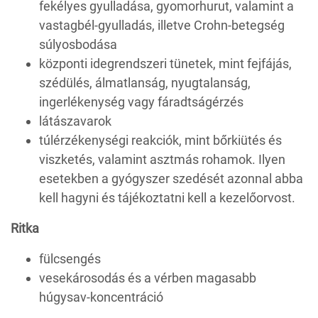
fekélyes gyulladása, gyomorhurut, valamint a
vastagbél-gyulladás, illetve Crohn-betegség
súlyosbodása
központi idegrendszeri tünetek, mint fejfájás,
szédülés, álmatlanság, nyugtalanság,
ingerlékenység vagy fáradtságérzés
látászavarok
túlérzékenységi reakciók, mint bőrkiütés és
viszketés, valamint asztmás rohamok. Ilyen
esetekben a gyógyszer szedését azonnal abba
kell hagyni és tájékoztatni kell a kezelőorvost.
Ritka
fülcsengés
vesekárosodás és a vérben magasabb
húgysav-koncentráció