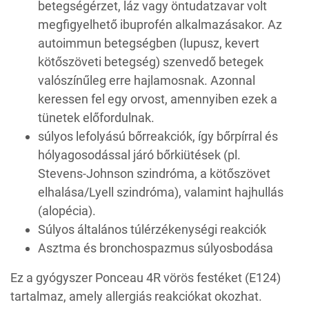
betegségérzet, láz vagy öntudatzavar volt
megfigyelhető ibuprofén alkalmazásakor. Az
autoimmun betegségben (lupusz, kevert
kötőszöveti betegség) szenvedő betegek
valószínűleg erre hajlamosnak. Azonnal
keressen fel egy orvost, amennyiben ezek a
tünetek előfordulnak.
súlyos lefolyású bőrreakciók, így bőrpírral és
hólyagosodással járó bőrkiütések (pl.
Stevens‑Johnson szindróma, a kötőszövet
elhalása/Lyell szindróma), valamint hajhullás
(alopécia).
Súlyos általános túlérzékenységi reakciók
Asztma és bronchospazmus súlyosbodása
Ez a gyógyszer Ponceau 4R vörös festéket (E124)
tartalmaz, amely allergiás reakciókat okozhat.