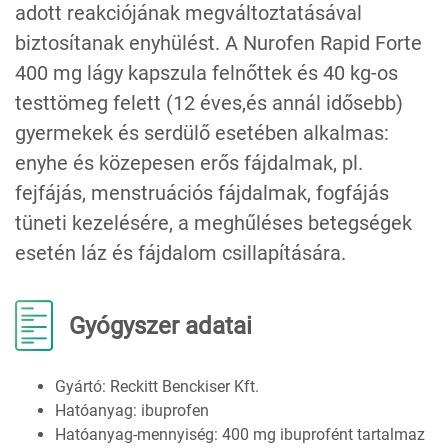
adott reakciójának megváltoztatásával
biztosítanak enyhülést. A Nurofen Rapid Forte
400 mg lágy kapszula felnőttek és 40 kg-os
testtömeg felett (12 éves,és annál idősebb)
gyermekek és serdülő esetében alkalmas:
enyhe és közepesen erős fájdalmak, pl.
fejfájás, menstruációs fájdalmak, fogfájás
tüneti kezelésére, a meghűléses betegségek
esetén láz és fájdalom csillapítására.
Gyógyszer adatai
Gyártó: Reckitt Benckiser Kft.
Hatóanyag: ibuprofen
Hatóanyag-mennyiség: 400 mg ibuprofént tartalmaz