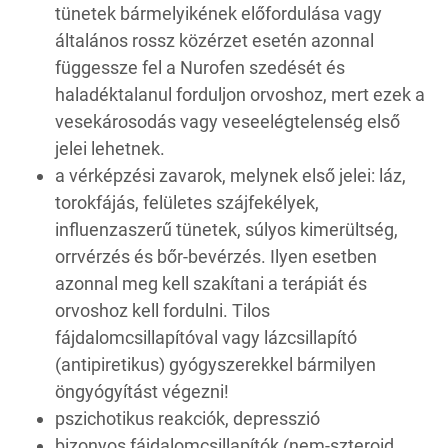
tünetek bármelyikének előfordulása vagy
általános rossz közérzet esetén azonnal
függessze fel a Nurofen szedését és
haladéktalanul forduljon orvoshoz, mert ezek a
vesekárosodás vagy veseelégtelenség első
jelei lehetnek.
a vérképzési zavarok, melynek első jelei: láz,
torokfájás, felületes szájfekélyek,
influenzaszerű tünetek, súlyos kimerültség,
orrvérzés és bőr-bevérzés. Ilyen esetben
azonnal meg kell szakítani a terápiát és
orvoshoz kell fordulni. Tilos
fájdalomcsillapítóval vagy lázcsillapító
(antipiretikus) gyógyszerekkel bármilyen
öngyógyítást végezni!
pszichotikus reakciók, depresszió
bizonyos fájdalomcsillapítók (nem‑szteroid