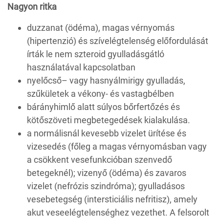
Nagyon ritka
duzzanat (ödéma), magas vérnyomás
(hipertenzió) és szívelégtelenség előfordulását
írták le nem szteroid gyulladásgátló
használatával kapcsolatban
nyelőcső– vagy hasnyálmirigy gyulladás,
szűkületek a vékony- és vastagbélben
bárányhimlő alatt súlyos bőrfertőzés és
kötőszöveti megbetegedések kialakulása.
a normálisnál kevesebb vizelet ürítése és
vizesedés (főleg a magas vérnyomásban vagy
a csökkent vesefunkcióban szenvedő
betegeknél); vizenyő (ödéma) és zavaros
vizelet (nefrózis szindróma); gyulladásos
vesebetegség (intersticiális nefritisz), amely
akut veseelégtelenséghez vezethet. A felsorolt