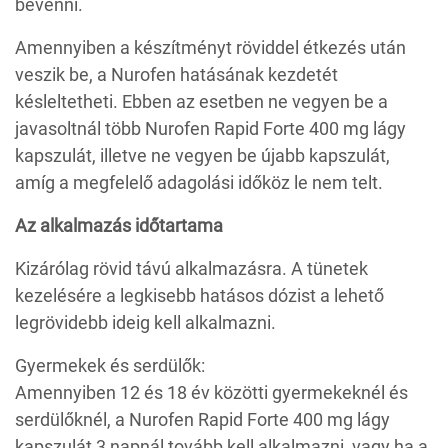
bevenni.
Amennyiben a készítményt röviddel étkezés után
veszik be, a Nurofen hatásának kezdetét
késleltetheti. Ebben az esetben ne vegyen be a
javasoltnál több Nurofen Rapid Forte 400 mg lágy
kapszulát, illetve ne vegyen be újabb kapszulát,
amíg a megfelelő adagolási időköz le nem telt.
Az alkalmazás időtartama
Kizárólag rövid távú alkalmazásra. A tünetek
kezelésére a legkisebb hatásos dózist a lehető
legrövidebb ideig kell alkalmazni.
Gyermekek és serdülők:
Amennyiben 12 és 18 év közötti gyermekeknél és
serdülőknél, a Nurofen Rapid Forte 400 mg lágy
kapszulát 3 napnál tovább kell alkalmazni, vagy ha a