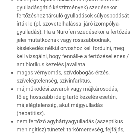
gyulladásgátló készítmények) szedésekor
fertőzéshez társuló gyulladások súlyosbodását
írták le (pl. szövetelhalással járó izompólya-
gyulladás). Ha a Nurofen szedésekor a fertőzés
jelei mutatkoznak vagy rosszabbodnak,
késlekedés nélkül orvoshoz kell fordulni, meg
kell vizsgálni, hogy fennáll-e a fertőzésellenes /
antibiotikus kezelés javallata.
magas vérnyomás, szívdobogás-érzés,
szívelégtelenség, szívinfarktus.
májműködési zavarok vagy májkárosodás,
főleg hosszabb ideig tartó kezelés esetén,
májelégtelenség, akut májgyulladás
(hepatitisz).
nem fertőző agyhártyagyulladás (aszeptikus
meningitisz) tünetei: tarkómerevség, fejfájás,