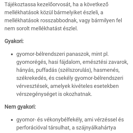
Tájékoztassa kezelőorvosát, ha a következő
mellékhatások közül bármelyiket észleli, a
mellékhatások rosszabbodnak, vagy bármilyen fel
nem sorolt mellékhatást észlel.
Gyakori:
gyomor-bélrendszeri panaszok, mint pl.
gyomorégés, hasi fájdalom, emésztési zavarok,
hányás, puffadás (szélszorulás), hasmenés,
székrekedés, és csekély gyomor-bélrendszeri
vérvesztések, amelyek kivételes esetekben
vérszegénységet is okozhatnak.
Nem gyakori:
gyomor- és vékonybélfekély, ami vérzéssel és
perforációval társulhat, a szájnyálkahártya