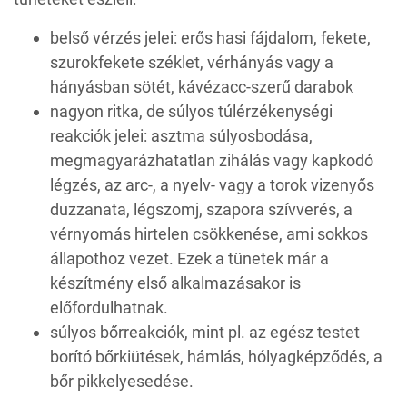
belső vérzés jelei: erős hasi fájdalom, fekete,
szurokfekete széklet, vérhányás vagy a
hányásban sötét, kávézacc-szerű darabok
nagyon ritka, de súlyos túlérzékenységi
reakciók jelei: asztma súlyosbodása,
megmagyarázhatatlan zihálás vagy kapkodó
légzés, az arc-, a nyelv- vagy a torok vizenyős
duzzanata, légszomj, szapora szívverés, a
vérnyomás hirtelen csökkenése, ami sokkos
állapothoz vezet. Ezek a tünetek már a
készítmény első alkalmazásakor is
előfordulhatnak.
súlyos bőrreakciók, mint pl. az egész testet
borító bőrkiütések, hámlás, hólyagképződés, a
bőr pikkelyesedése.