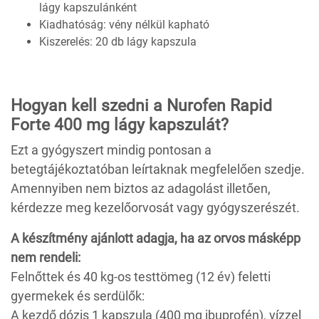
lágy kapszulánként
Kiadhatóság: vény nélkül kapható
Kiszerelés: 20 db lágy kapszula
Hogyan kell szedni a Nurofen Rapid
Forte 400 mg lágy kapszulát?
Ezt a gyógyszert mindig pontosan a
betegtájékoztatóban leírtaknak megfelelően szedje.
Amennyiben nem biztos az adagolást illetően,
kérdezze meg kezelőorvosát vagy gyógyszerészét.
A készítmény ajánlott adagja, ha az orvos másképp
nem rendeli:
Felnőttek és 40 kg‑os testtömeg (12 év) feletti
gyermekek és serdülők:
A kezdő dózis 1 kapszula (400 mg ibuprofén), vízzel