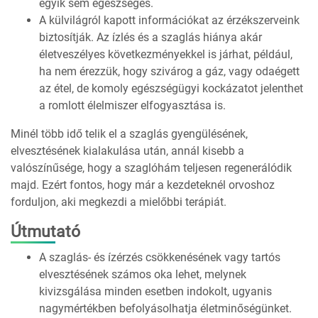
egyik sem egészséges.
A külvilágról kapott információkat az érzékszerveink
biztosítják. Az ízlés és a szaglás hiánya akár
életveszélyes következményekkel is járhat, például,
ha nem érezzük, hogy szivárog a gáz, vagy odaégett
az étel, de komoly egészségügyi kockázatot jelenthet
a romlott élelmiszer elfogyasztása is.
Minél több idő telik el a szaglás gyengülésének,
elvesztésének kialakulása után, annál kisebb a
valószínűsége, hogy a szaglóhám teljesen regenerálódik
majd. Ezért fontos, hogy már a kezdeteknél orvoshoz
forduljon, aki megkezdi a mielőbbi terápiát.
Útmutató
A szaglás- és ízérzés csökkenésének vagy tartós
elvesztésének számos oka lehet, melynek
kivizsgálása minden esetben indokolt, ugyanis
nagymértékben befolyásolhatja életminőségünket.