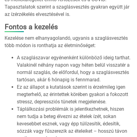
Tapasztalatok szerint a szaglásvesztés gyakran együtt jár
az ízérzékelés elvesztésével is.
Fontos a kezelés
Kezelése nem elhanyagolandó, ugyanis a szaglásvesztés
több módon is ronthatja az életminőséget:
A szaglászavar egyénenként különböző ideig tarthat.
Valakinél néhány napon vagy héten belül visszatér a
normál szaglás, de előfordul, hogy a szaglásvesztés
tartósan, akár 6 hónapig is fennmarad.
Ez az állapot a kutatások szerint is érzelmileg igen
megterhelő, az érintettek körében gyakori a fokozott
stressz, depressziós tünetek megjelenése.
Táplálkozási problémák is jelentkezhetnek, hiszen
nem tudja a beteg élvezni az ételek ízét, sokan
kevesebbet esznek, vagy épp túlízesítik, édesítik,
sózzák vagy fűszerezik az ételeiket – hosszú távon