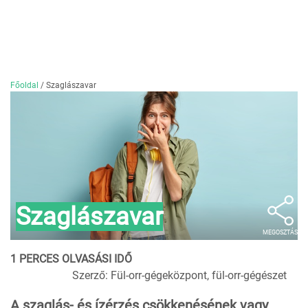
Főoldal
/
Szaglászavar
Szaglászavar
MEGOSZTÁS
1 PERCES OLVASÁSI IDŐ
Szerző: Fül-orr-gégeközpont, fül-orr-gégészet
A szaglás- és ízérzés csökkenésének vagy