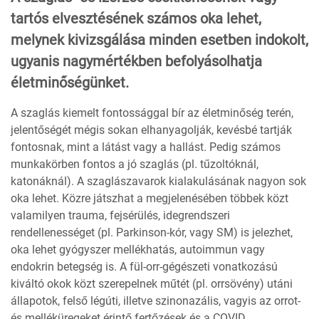
tartós elvesztésének számos oka lehet,
melynek kivizsgálása minden esetben indokolt,
ugyanis nagymértékben befolyásolhatja
életminőségünket.
A szaglás kiemelt fontossággal bír az életminőség terén,
jelentőségét mégis sokan elhanyagolják, kevésbé tartják
fontosnak, mint a látást vagy a hallást. Pedig számos
munkakörben fontos a jó szaglás (pl. tűzoltóknál,
katonáknál). A szaglászavarok kialakulásának nagyon sok
oka lehet. Közre játszhat a megjelenésében többek közt
valamilyen trauma, fejsérülés, idegrendszeri
rendellenességet (pl. Parkinson-kór, vagy SM) is jelezhet,
oka lehet gyógyszer mellékhatás, autoimmun vagy
endokrin betegség is. A fül-orr-gégészeti vonatkozású
kiváltó okok közt szerepelnek műtét (pl. orrsövény) utáni
állapotok, felső légúti, illetve szinonazális, vagyis az orrot-
és melléküregeket érintő fertőzések és a COVID.