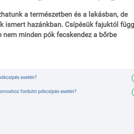
zhatunk a természetben és a lakásban, de
k ismert hazánkban. Csípésük fajuktól füg
de nem minden pók fecskendez a bőrbe
pókcsípés esetén?
orvoshoz fordulni pókcsípés esetén?