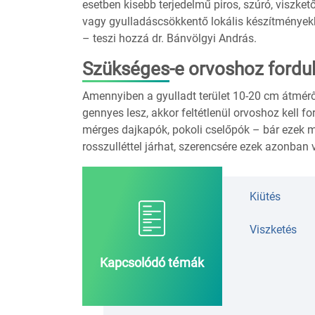
esetben kisebb terjedelmű piros, szúró, viszket
vagy gyulladáscsökkentő lokális készítményekk
– teszi hozzá dr. Bánvölgyi András.
Szükséges-e orvoshoz fordul
Amennyiben a gyulladt terület 10-20 cm átmérőj
gennyes lesz, akkor feltétlenül orvoshoz kell 
mérges dajkapók, pokoli cselőpók – bár ezek m
rosszulléttel járhat, szerencsére ezek azonban
Kiütés
Viszketés
Kapcsolódó témák