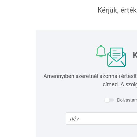
Kérjük, érték
K
Amennyiben szeretnél azonnali értesít
címed. A szolg
Elolvasta