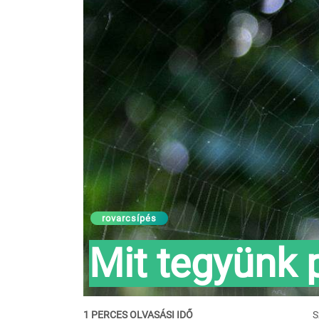
rovarcsípés
Mit tegyünk 
1 PERCES OLVASÁSI IDŐ
S