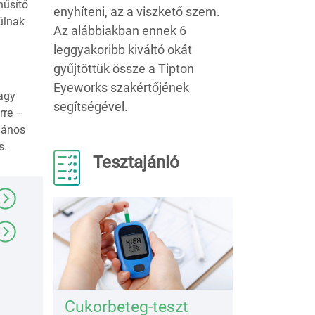
hűsítő
enyhíteni, az a viszkető szem.
úlnak
Az alábbiakban ennek 6
leggyakoribb kiváltó okát
gyűjtöttük össze a Tipton
Eyeworks szakértőjének
vagy
segítségével.
rre –
lános
s.
Tesztajánló
Cukorbeteg-teszt