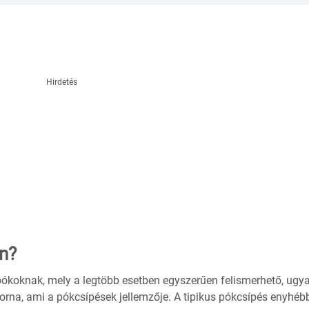
Hirdetés
n?
pókoknak, mely a legtöbb esetben egyszerűen felismerhető, ugya
orna, ami a pókcsípések jellemzője. A tipikus pókcsípés enyhéb