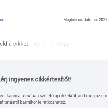
mód
Megjelenés dátuma: 2023.
eld a cikket!
érj ingyenes cikkértesítőt!
ést kapni a témában születő új cikkekről, add meg az e-m
áltatásról bármikor leiratkozhatsz.