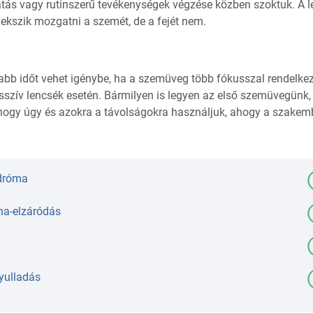
átás vagy rutinszerű tevékenységek végzése közben szoktuk. A 
ekszik mozgatni a szemét, de a fejét nem.
b időt vehet igénybe, ha a szemüveg több fókusszal rendelkez
gresszív lencsék esetén. Bármilyen is legyen az első szemüvegünk,
hogy úgy és azokra a távolságokra használjuk, ahogy a szakem
ndróma
na-elzáródás
yulladás