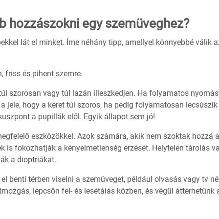
bb hozzászokni egy szemüveghez?
kkel lát el minket. Íme néhány tipp, amellyel könnyebbé válik a
, friss és pihent szemre.
 túl szorosan vagy túl lazán illeszkedjen. Ha folyamatos nyomás
a jele, hogy a keret túl szoros, ha pedig folyamatosan lecsúszik
kuszpont a pupillák elől. Egyik állapot sem jó!
 megfelelő eszközökkel. Azok számára, akik nem szoktak hozzá 
 is fokozhatják a kényelmetlenség érzését. Helytelen tárolás v
ják a dioptriákat.
el benti térben viselni a szemüveget, például olvasás vagy tv n
tmozgás, lépcsőn fel- és lesétálás közben, és végül áttérhetünk 