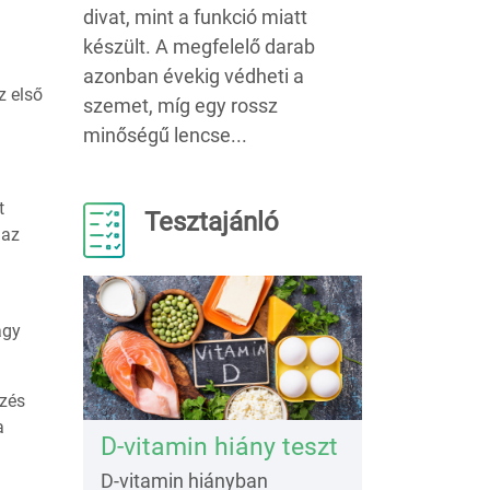
divat, mint a funkció miatt
készült. A megfelelő darab
azonban évekig védheti a
z első
szemet, míg egy rossz
minőségű lencse...
t
Tesztajánló
 az
a
agy
ézés
a
D-vitamin hiány teszt
D-vitamin hiányban