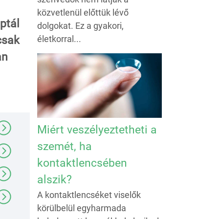
közvetlenül előttük lévő
ptál
dolgokat. Ez a gyakori,
csak
életkorral...
an
Miért veszélyeztetheti a
szemét, ha
kontaktlencsében
alszik?
A kontaktlencséket viselők
körülbelül egyharmada