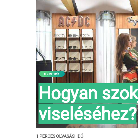
szemek
Hogyan szok
viseléséhez?
1 PERCES OLVASÁSI IDŐ