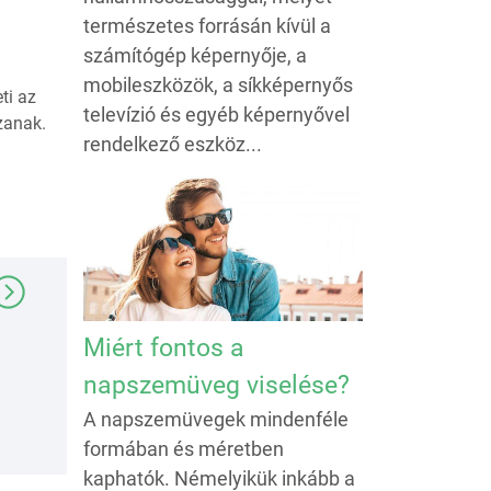
természetes forrásán kívül a
számítógép képernyője, a
mobileszközök, a síkképernyős
ti az
televízió és egyéb képernyővel
zanak.
rendelkező eszköz...
Miért fontos a
napszemüveg viselése?
A napszemüvegek mindenféle
formában és méretben
kaphatók. Némelyikük inkább a