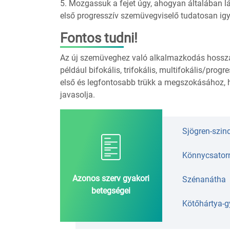
5. Mozgassuk a fejet úgy, ahogyan általában l
első progresszív szemüvegviselő tudatosan igy
Fontos tudni!
Az új szemüveghez való alkalmazkodás hosszab
például bifokális, trifokális, multifokális/pro
első és legfontosabb trükk a megszokásához, 
javasolja.
Sjögren-szi
Könnycsator
Azonos szerv gyakori
Szénanátha
betegségei
Kötőhártya-g