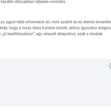
 kezdeti időszakban teljesen normális.
z agyat több információ éri, mint azelőtt és ez eleinte kimeríthe
ák, hogy a rossz látás korlátai között, ahhoz igazodva dolgoz
ó beállításokhoz”, egy relaxált állapothoz, ezek a tünetek