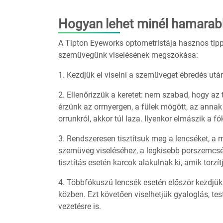
Hogyan lehet minél hamara
A Tipton Eyeworks optometristája hasznos tippe
szemüvegünk viselésének megszokása:
1. Kezdjük el viselni a szemüveget ébredés után
2. Ellenőrizzük a keretet: nem szabad, hogy az
érzünk az orrnyergen, a fülek mögött, az annak 
orrunkról, akkor túl laza. Ilyenkor elmászik a fó
3. Rendszeresen tisztítsuk meg a lencséket, a
szemüveg viseléséhez, a legkisebb porszemcsék
tisztítás esetén karcok alakulnak ki, amik torzít
4. Többfókuszú lencsék esetén először kezdjük 
közben. Ezt követően viselhetjük gyaloglás, tes
vezetésre is.