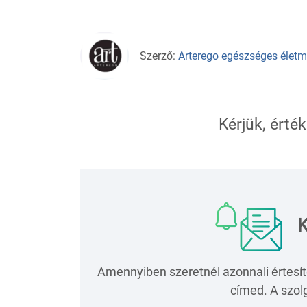
Szerző:
Arterego egészséges élet
Kérjük, érték
K
Amennyiben szeretnél azonnali értesít
címed. A szolg