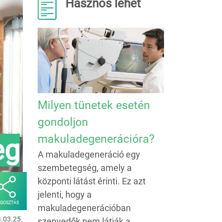
Hasznos lehet
Milyen tünetek esetén
gondoljon
makuladegenerációra?
eg
A makuladegeneráció egy
szembetegség, amely a
központi látást érinti. Ez azt
jelenti, hogy a
GOSZTÁS
makuladegenerációban
3.03.25.
szenvedők nem látják a