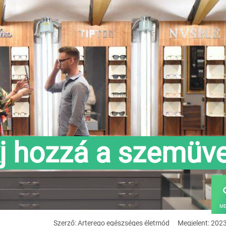
j hozzá a szemüv
ME
Szerző: Arterego egészséges életmód
Megjelent: 202