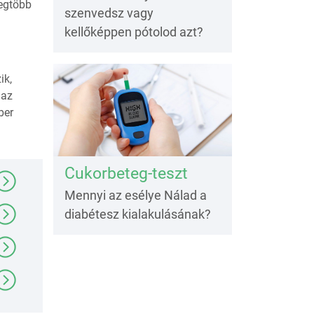
legtöbb
szenvedsz vagy
kellőképpen pótolod azt?
ik,
 az
ber
Cukorbeteg-teszt
Mennyi az esélye Nálad a
diabétesz kialakulásának?