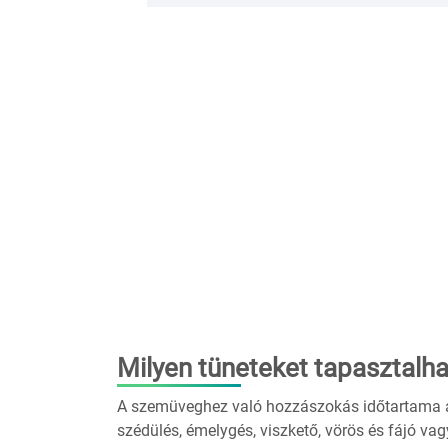
Milyen tüneteket tapasztalh
A szemüveghez való hozzászokás időtartama ala
szédülés, émelygés, viszkető, vörös és fájó va