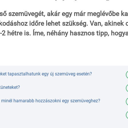
lső szemüvegét, akár egy már meglévőbe ka
zkodáshoz időre lehet szükség. Van, akinek 
2 hétre is. Íme, néhány hasznos tipp, hogy
eket tapasztalhatunk egy új szemüveg esetén?
tüneteket?
t minél hamarabb hozzászokni egy szemüveghez?