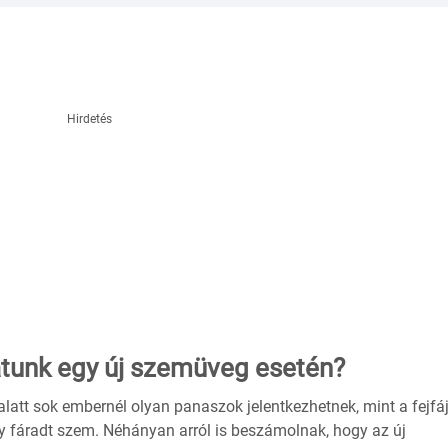
Hirdetés
atunk egy új szemüveg esetén?
tt sok embernél olyan panaszok jelentkezhetnek, mint a fejfáj
gy fáradt szem. Néhányan arról is beszámolnak, hogy az új