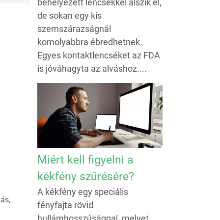
behelyezett lencsékkel alszik el,
de sokan egy kis
szemszárazságnál
komolyabbra ébredhetnek.
Egyes kontaktlencséket az FDA
is jóváhagyta az alváshoz....
Miért kell figyelni a
kékfény szűrésére?
A kékfény egy speciális
ás,
fényfajta rövid
hullámhosszúsággal, melyet