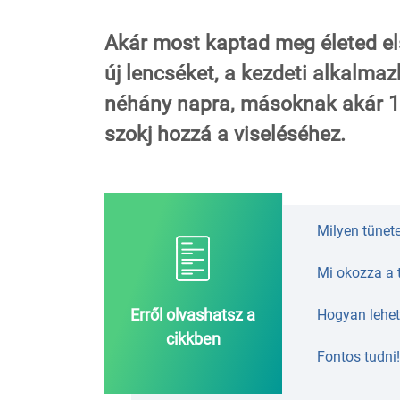
Akár most kaptad meg életed e
új lencséket, a kezdeti alkalma
néhány napra, másoknak akár 1-
szokj hozzá a viseléséhez.
Milyen tünet
Mi okozza a 
Erről olvashatsz a
Hogyan lehe
cikkben
Fontos tudni!