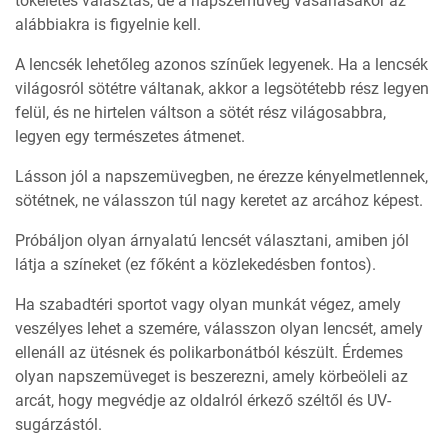
tökéletes választás, de a napszemüveg vásárlásakor az
alábbiakra is figyelnie kell.
A lencsék lehetőleg azonos színűek legyenek. Ha a lencsék
világosról sötétre váltanak, akkor a legsötétebb rész legyen
felül, és ne hirtelen váltson a sötét rész világosabbra,
legyen egy természetes átmenet.
Lásson jól a napszemüvegben, ne érezze kényelmetlennek,
sötétnek, ne válasszon túl nagy keretet az arcához képest.
Próbáljon olyan árnyalatú lencsét választani, amiben jól
látja a színeket (ez főként a közlekedésben fontos).
Ha szabadtéri sportot vagy olyan munkát végez, amely
veszélyes lehet a szemére, válasszon olyan lencsét, amely
ellenáll az ütésnek és polikarbonátból készült. Érdemes
olyan napszemüveget is beszerezni, amely körbeöleli az
arcát, hogy megvédje az oldalról érkező széltől és UV-
sugárzástól.