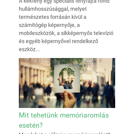
A kékfény egy speciális fényfajta rövid
hullámhosszúsággal, melyet
természetes forrásán kívül a
számítógép képernyője, a
mobileszközök, a síkképernyős televízió
és egyéb képernyővel rendelkező
eszköz...
Mit tehetünk memóriaromlás
esetén?