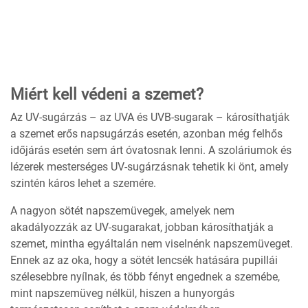
Miért kell védeni a szemet?
Az UV-sugárzás – az UVA és UVB-sugarak – károsíthatják
a szemet erős napsugárzás esetén, azonban még felhős
időjárás esetén sem árt óvatosnak lenni. A szoláriumok és
lézerek mesterséges UV-sugárzásnak tehetik ki önt, amely
szintén káros lehet a szemére.
A nagyon sötét napszemüvegek, amelyek nem
akadályozzák az UV-sugarakat, jobban károsíthatják a
szemet, mintha egyáltalán nem viselnénk napszemüveget.
Ennek az az oka, hogy a sötét lencsék hatására pupillái
szélesebbre nyílnak, és több fényt engednek a szemébe,
mint napszemüveg nélkül, hiszen a hunyorgás