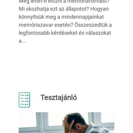
Meg lehet-e előzni a memóriaromlást?
Mi okozhatja ezt az állapotot? Hogyan
könnyítsük meg a mindennapjainkat
memóriazavar esetén? Összeszedtük a
legfontosabb kérdéseket és válaszokat
a...
Tesztajánló