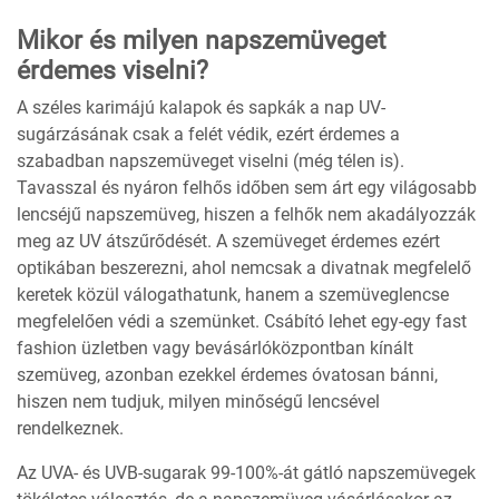
Mikor és milyen napszemüveget
érdemes viselni?
A széles karimájú kalapok és sapkák a nap UV-
sugárzásának csak a felét védik, ezért érdemes a
szabadban napszemüveget viselni (még télen is).
Tavasszal és nyáron felhős időben sem árt egy világosabb
lencséjű napszemüveg, hiszen a felhők nem akadályozzák
meg az UV átszűrődését. A szemüveget érdemes ezért
optikában beszerezni, ahol nemcsak a divatnak megfelelő
keretek közül válogathatunk, hanem a szemüveglencse
megfelelően védi a szemünket. Csábító lehet egy-egy fast
fashion üzletben vagy bevásárlóközpontban kínált
szemüveg, azonban ezekkel érdemes óvatosan bánni,
hiszen nem tudjuk, milyen minőségű lencsével
rendelkeznek.
Az UVA- és UVB-sugarak 99-100%-át gátló napszemüvegek