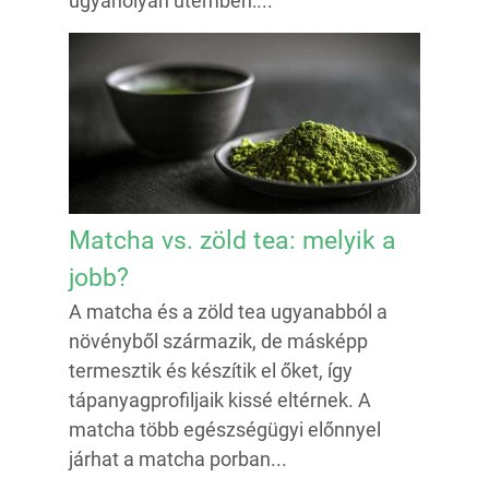
ugyanolyan ütemben:...
Matcha vs. zöld tea: melyik a
jobb?
A matcha és a zöld tea ugyanabból a
növényből származik, de másképp
termesztik és készítik el őket, így
tápanyagprofiljaik kissé eltérnek. A
matcha több egészségügyi előnnyel
járhat a matcha porban...