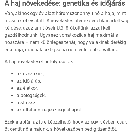
A haj növekedése: genetika és időjárás
Van, akinek egy év alatt háromszor annyit nő a haja, mint
másnak öt év alatt. A növekedés üteme genetikai adottság
kérdése, azaz amit őseinktől örököltünk, azzal kell
gazdálkodnunk. Ugyanez vonatkozik a haj maximális
hosszára – nem különleges tehát, hogy valakinek derékig
ér a haja, másnak pedig soha nem ér lejjebb a vállánál.
A haj növekedését befolyásolják:
az évszakok,
az időjárás,
az életkor,
a betegségek,
a stressz,
az általános egészségi állapot.
Ezek alapján az is elképzelhető, hogy az egyik évben csak
öt centit nő a hajunk, a következőben pedig tizenötöt.