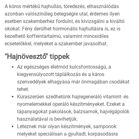
A kóros mértékű hajhullás, töredezés, elhasználódás
azonban valószínűleg betegségre utal, érdemes ilyen
esetben szakemberhez fordulni, és kivizsgálni a kiváltó
okokat. Fény derülhet hormonális hajhullásra is, ez is
kezelhető koffeintartalmú, valamint minoxidiles
ecsetelőkkel, melyeket a szakember javasolhat.
"Hajnövesztő" tippek
Az egészséges életmód kulcsfontosságú, a
kiegyensúlyozott táplálkozás és a káros
szenvedélyek elhagyása már önmagában csodákat
tehet.
Kúraszerűen szedhetünk hajregeneráló vitamint- és
nyomelemekkel operáló készítményeket. Ezeket a
tápanyagokat pakolások, balzsamok, hajvégápolók
használatával is bevihetjük.
Léteznek már olyan készítmények, samponok
melyeket speciálisan a gyulladt, korpásodásra