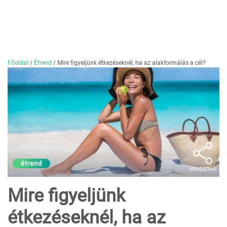
Főoldal
/
Étrend
/
Mire figyeljünk étkezéseknél, ha az alakformálás a cél?
étrend
MEGOSZTÁS
Mire figyeljünk
étkezéseknél, ha az