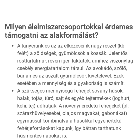
Milyen élelmiszercsoportokkal érdemes
támogatni az alakformálást?
A tányérunk és az az étkezéseink nagy részét (kb.
felét) a zöldségek, gyümölcsök alkossák. Jelentős
rosttartalmuk révén igen laktatók, amihez viszonylag
csekély energiatartalom társul. Az avokádó, szőlő,
banán és az aszalt gyümölcsök kivételével. Ezek
esetében a mennyiség és a gyakoriság is számít.
A szükséges mennyiségű fehérjét sovány húsok,
halak, tojás, túró, sajt és egyéb tejtermékek (joghurt,
kefir, tej) adhatják. A növényi eredetű fehérjéket (pl.
szárazhüvelyeseket, olajos magvakat, gabonákat)
egymással kombinálva a húsokkal egyenértékű
fehérjeforrásokat kapunk, így bátran tarthatunk
húsmentes napokat is.