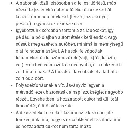
A gabonák közül elsősorban a teljes kiőrlésű, más
néven teljes értékű gabonaféléket és az ezekből
készült gabonatermékeket (tészta, rizs, kenyér,
pékáru) fogyasszuk rendszeresen.
Igyekezzünk kordában tartani a zsiradékokat, így
például a bő olajban sütött ételek kerülendők, vagy
süssük meg ezeket a sütőben, minimális mennyiségű
olaj felhasználásával. A húsok, felvágottak,
tejtermékek és tejszármazékok (sajt, tejföl, tejszín,
vaj) esetében válasszuk a soványabb, ill. csökkentett
zsírtartalmúakat! A húsokról távolítsuk el a látható
zsírt és a bőrt.
Folyadékforrásnak a víz, ásványvíz legyen a
mérvadó, ezek biztosítsák a napi szükséglet nagyobb
részét. Egyebekben, a hozzáadott cukor nélküli teát,
limonádét, üdítőt válasszuk.
A desszerteket sem kell kizárni az étkezésből, de
törekedjünk arra, hogy ezek csökkentett zsírtartalmú
és hozzáadott cukrot nem tartalmazó