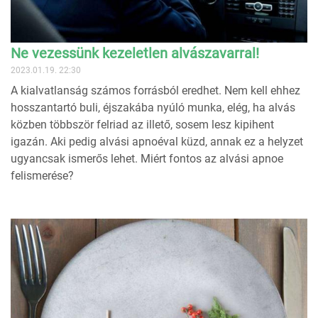
Ne vezessünk kezeletlen alvászavarral!
2023.01.19. 22:30
A kialvatlanság számos forrásból eredhet. Nem kell ehhez
hosszantartó buli, éjszakába nyúló munka, elég, ha alvás
közben többször felriad az illető, sosem lesz kipihent
igazán. Aki pedig alvási apnoéval küzd, annak ez a helyzet
ugyancsak ismerős lehet. Miért fontos az alvási apnoe
felismerése?