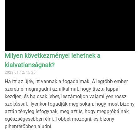
Milyen következményei lehetnek a
kialvatlanságnak?
2023.01.12. 15:25
Ha itt az újév, itt vannak a fogadalmak. A legtöbb ember
szeretné megragadni az alkalmat, hogy tiszta lappal
kezdjen, és ha csak lehet, leszámoljon valamilyen rossz
szokással. Ilyenkor fogadják meg sokan, hogy most bizony
aztán tényleg lefogynak, meg azt is, hogy megpróbálnak
egészségesebben élni. Többet mozogni, és bizony
pihentetőbben aludni.