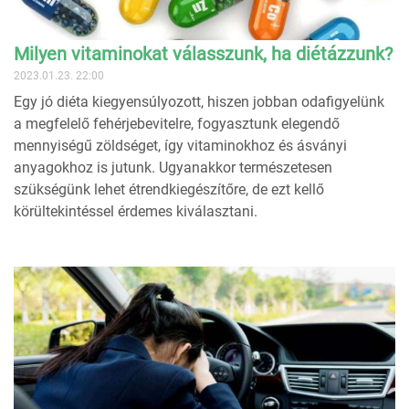
Milyen vitaminokat válasszunk, ha diétázzunk?
2023.01.23. 22:00
Egy jó diéta kiegyensúlyozott, hiszen jobban odafigyelünk
a megfelelő fehérjebevitelre, fogyasztunk elegendő
mennyiségű zöldséget, így vitaminokhoz és ásványi
anyagokhoz is jutunk. Ugyanakkor természetesen
szükségünk lehet étrendkiegészítőre, de ezt kellő
körültekintéssel érdemes kiválasztani.