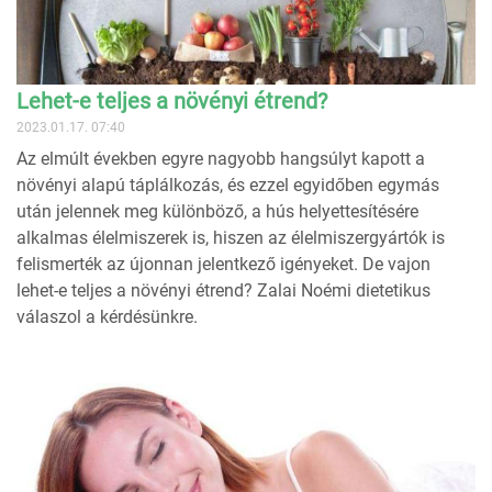
Lehet-e teljes a növényi étrend?
2023.01.17. 07:40
Az elmúlt években egyre nagyobb hangsúlyt kapott a
növényi alapú táplálkozás, és ezzel egyidőben egymás
után jelennek meg különböző, a hús helyettesítésére
alkalmas élelmiszerek is, hiszen az élelmiszergyártók is
felismerték az újonnan jelentkező igényeket. De vajon
lehet-e teljes a növényi étrend? Zalai Noémi dietetikus
válaszol a kérdésünkre.