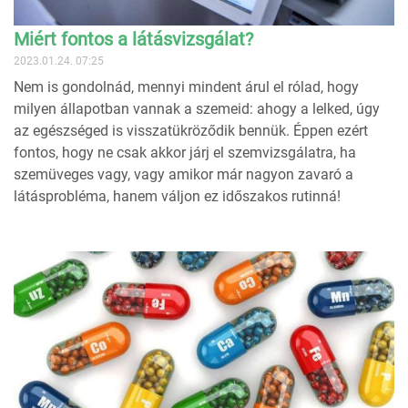
Miért fontos a látásvizsgálat?
2023.01.24. 07:25
Nem is gondolnád, mennyi mindent árul el rólad, hogy
milyen állapotban vannak a szemeid: ahogy a lelked, úgy
az egészséged is visszatükröződik bennük. Éppen ezért
fontos, hogy ne csak akkor járj el szemvizsgálatra, ha
szemüveges vagy, vagy amikor már nagyon zavaró a
látásprobléma, hanem váljon ez időszakos rutinná!