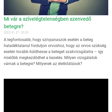
Mi vár a szívelégtelenségben szenvedő
betegre?
2023.01.27. 20:55
A legfontosabb, hogy szívpanaszok esetén a beteg
haladéktalanul forduljon orvoshoz, hogy az orvos szükség
esetén tovább küldhesse a beteget szakvizsgálatra – így
mielőbb megkezdődhet a kezelés. Milyen vizsgálatok
várnak a betegre? Milyenek az életkilátások?