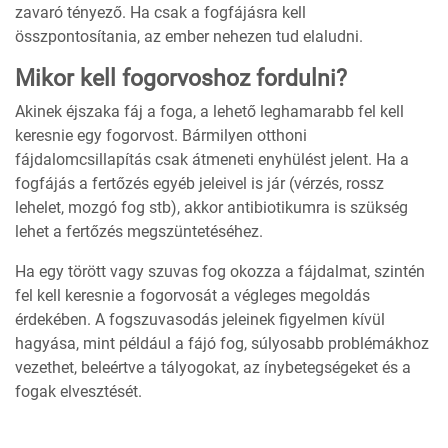
zavaró tényező. Ha csak a fogfájásra kell
összpontosítania, az ember nehezen tud elaludni.
Mikor kell fogorvoshoz fordulni?
Akinek éjszaka fáj a foga, a lehető leghamarabb fel kell
keresnie egy fogorvost. Bármilyen otthoni
fájdalomcsillapítás csak átmeneti enyhülést jelent. Ha a
fogfájás a fertőzés egyéb jeleivel is jár (vérzés, rossz
lehelet, mozgó fog stb), akkor antibiotikumra is szükség
lehet a fertőzés megszüntetéséhez.
Ha egy törött vagy szuvas fog okozza a fájdalmat, szintén
fel kell keresnie a fogorvosát a végleges megoldás
érdekében. A fogszuvasodás jeleinek figyelmen kívül
hagyása, mint például a fájó fog, súlyosabb problémákhoz
vezethet, beleértve a tályogokat, az ínybetegségeket és a
fogak elvesztését.