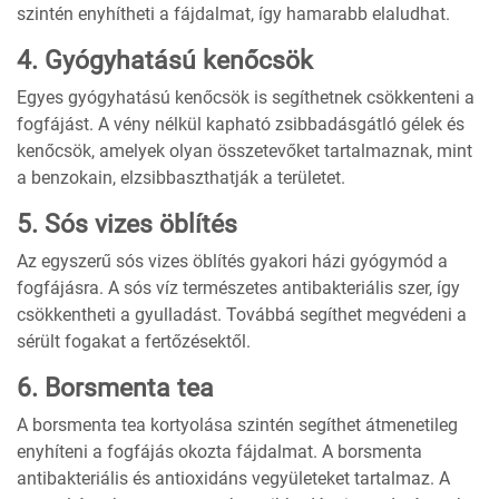
szintén enyhítheti a fájdalmat, így hamarabb elaludhat.
4. Gyógyhatású kenőcsök
Egyes gyógyhatású kenőcsök is segíthetnek csökkenteni a
fogfájást. A vény nélkül kapható zsibbadásgátló gélek és
kenőcsök, amelyek olyan összetevőket tartalmaznak, mint
a benzokain, elzsibbaszthatják a területet.
5. Sós vizes öblítés
Az egyszerű sós vizes öblítés gyakori házi gyógymód a
fogfájásra. A sós víz természetes antibakteriális szer, így
csökkentheti a gyulladást. Továbbá segíthet megvédeni a
sérült fogakat a fertőzésektől.
6. Borsmenta tea
A borsmenta tea kortyolása szintén segíthet átmenetileg
enyhíteni a fogfájás okozta fájdalmat. A borsmenta
antibakteriális és antioxidáns vegyületeket tartalmaz. A