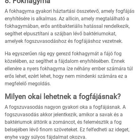
8. Fokhagyma
A fokhagyma gyakori háztartási összetevő, amely fogfájás
enyhítésére is alkalmas. Az allicin, amely megtalálható a
fokhagymában, erős antibakteriális hatással rendelkezik,
segíthet elpusztítani a szájban lévő baktériumokat,
amelyek fogszuvasodáshoz és fogfájáshoz vezetnek.
Ha egyszerűen rág egy gerezd fokhagymát a fájó fog
közelében, az segíthet a fájdalom enyhítésében. Ennek
ellenére a nyers fokhagyma íze néhány ember számára túl
erős lehet, ezért lehet, hogy nem mindenki számára ez a
megfelelő megoldás.
Milyen okai lehetnek a fogfájásnak?
A fogszuvasodás nagyon gyakori oka a fogfájásnak. A
fogszuvasodás akkor jelentkezik, amikor a savak és a
baktériumok áttörik a zománcot, és felemésztik a fog
belsejében lévő finom szöveteket. Ez felfedheti az ideget,
enyhe vagy súlyos fájdalmat okozva.