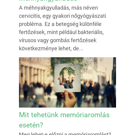
A méhnyakgyulladás, más néven
cervicitis, egy gyakori nőgyógyászati
probléma. Ez a betegség különféle
fertőzések, mint például bakteriális,
vírusos vagy gombás fertőzések
következménye lehet, de...
Mit tehetünk memóriaromlás
esetén?
Meg lehet-e előzni a memóriaromlást?