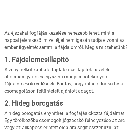
Az éjszakai fogfájás kezelése nehezebb lehet, mint a
nappal jelentkező, mivel éjjel nem igazán tudja elvonni az
ember figyelmét semmi a fájdalomról. Mégis mit tehetünk?
1. Fájdalomcsillapító
A vény nélkül kapható fájdalomcsillapítók bevétele
általában gyors és egyszerű módja a hatékonyan
fájdalomcsökkentésnek. Fontos, hogy mindig tartsa be a
csomagoláson feltüntetett ajánlott adagot.
2. Hideg borogatás
A hideg borogatás enyhítheti a fogfájás okozta fájdalmat.
Egy törölközőbe csomagolt jégzacskó felhelyezése az arc
vagy az állkapocs érintett oldalára segít összehúzni az