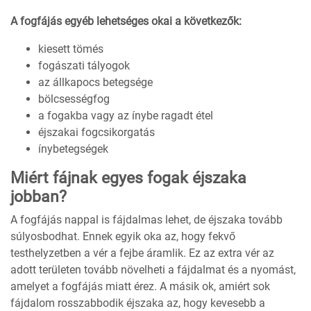
A fogfájás egyéb lehetséges okai a következők:
kiesett tömés
fogászati tályogok
az állkapocs betegsége
bölcsességfog
a fogakba vagy az ínybe ragadt étel
éjszakai fogcsikorgatás
ínybetegségek
Miért fájnak egyes fogak éjszaka
jobban?
A fogfájás nappal is fájdalmas lehet, de éjszaka tovább
súlyosbodhat. Ennek egyik oka az, hogy fekvő
testhelyzetben a vér a fejbe áramlik. Ez az extra vér az
adott területen tovább növelheti a fájdalmat és a nyomást,
amelyet a fogfájás miatt érez. A másik ok, amiért sok
fájdalom rosszabbodik éjszaka az, hogy kevesebb a