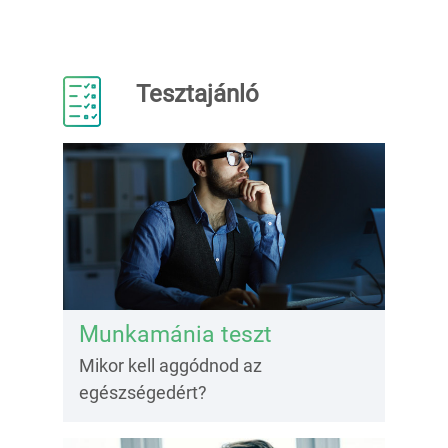
Tesztajánló
Munkamánia teszt
Mikor kell aggódnod az
egészségedért?