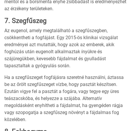
mentol és a borsmenta enyhe zsibbadást is eredményezhet
az érzékeny területeken.
7. Szegfűszeg
Az eugenol, amely megtalálható a szegfűszegben,
csökkentheti a fogfájást. Egy 2015-ös klinikai vizsgálat
eredményei azt mutatták, hogy azok az emberek, akik
foghúzás után eugenolt alkalmaztak ínyükre és
szájüregükben, kevesebb fájdalmat és gyulladást
tapasztaltak a gyógyulás során.
Ha a szegfűszeget fogfájásra szeretné használni, áztassa
be az őrölt szegfűszeget vízbe, hogy pasztát készítsen.
Ezután vigye fel a pasztát a fogára, vagy tegye egy üres
teászacskóba, és helyezze a szájába. Alternatív
megoldásként enyhítheti a fájdalmat, ha gyengéden rágja
vagy szopogatja a szegfűszeg növényt a fájdalmas fog
közelében.