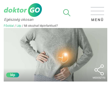
Egészség okosan
MENÜ
Főoldal
/
Lép
/
Mi okozhat lépinfarktust?
lép
MEGOSZTÁS