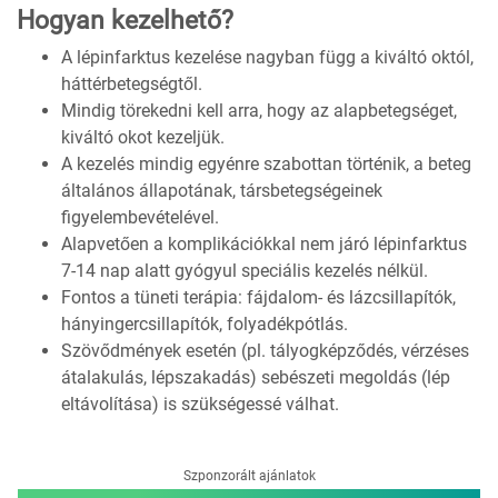
Hogyan kezelhető?
A lépinfarktus kezelése nagyban függ a kiváltó októl,
háttérbetegségtől.
Mindig törekedni kell arra, hogy az alapbetegséget,
kiváltó okot kezeljük.
A kezelés mindig egyénre szabottan történik, a beteg
általános állapotának, társbetegségeinek
figyelembevételével.
Alapvetően a komplikációkkal nem járó lépinfarktus
7-14 nap alatt gyógyul speciális kezelés nélkül.
Fontos a tüneti terápia: fájdalom- és lázcsillapítók,
hányingercsillapítók, folyadékpótlás.
Szövődmények esetén (pl. tályogképződés, vérzéses
átalakulás, lépszakadás) sebészeti megoldás (lép
eltávolítása) is szükségessé válhat.
Szponzorált ajánlatok