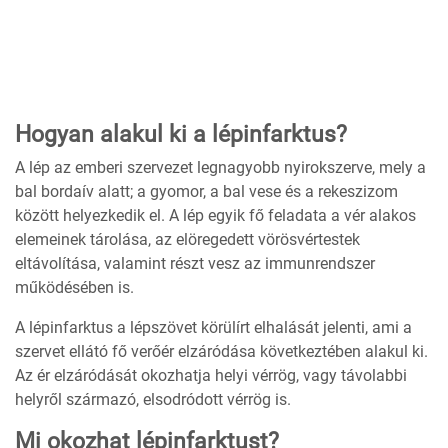
Hogyan alakul ki a lépinfarktus?
A lép az emberi szervezet legnagyobb nyirokszerve, mely a
bal bordaív alatt; a gyomor, a bal vese és a rekeszizom
között helyezkedik el. A lép egyik fő feladata a vér alakos
elemeinek tárolása, az elöregedett vörösvértestek
eltávolítása, valamint részt vesz az immunrendszer
működésében is.
A lépinfarktus a lépszövet körülírt elhalását jelenti, ami a
szervet ellátó fő verőér elzáródása következtében alakul ki.
Az ér elzáródását okozhatja helyi vérrög, vagy távolabbi
helyről származó, elsodródott vérrög is.
Mi okozhat lépinfarktust?