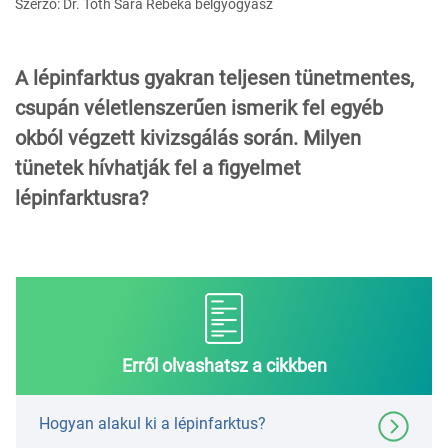
Szerző: Dr. Tóth Sára Rebeka belgyógyász
A lépinfarktus gyakran teljesen tünetmentes,
csupán véletlenszerűen ismerik fel egyéb
okból végzett kivizsgálás során. Milyen
tünetek hívhatják fel a figyelmet
lépinfarktusra?
Erről olvashatsz a cikkben
Hogyan alakul ki a lépinfarktus?