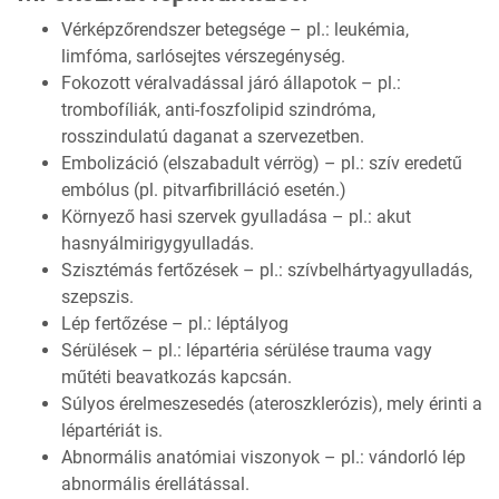
Vérképzőrendszer betegsége – pl.: leukémia,
limfóma, sarlósejtes vérszegénység.
Fokozott véralvadással járó állapotok – pl.:
trombofíliák, anti-foszfolipid szindróma,
rosszindulatú daganat a szervezetben.
Embolizáció (elszabadult vérrög) – pl.: szív eredetű
embólus (pl. pitvarfibrilláció esetén.)
Környező hasi szervek gyulladása – pl.: akut
hasnyálmirigygyulladás.
Szisztémás fertőzések – pl.: szívbelhártyagyulladás,
szepszis.
Lép fertőzése – pl.: léptályog
Sérülések – pl.: lépartéria sérülése trauma vagy
műtéti beavatkozás kapcsán.
Súlyos érelmeszesedés (ateroszklerózis), mely érinti a
lépartériát is.
Abnormális anatómiai viszonyok – pl.: vándorló lép
abnormális érellátással.