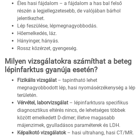
Éles hasi fájdalom – a fájdalom a has bal felső
részén a legjellegzetesebb, de valójában bárhol
jelentkezhet.
Lép feszülése, lépmegnagyobbodás.
Hőemelkedés, láz.
Hányinger, hányás.
Rossz közérzet, gyengeség.
Milyen vizsgálatokra számíthat a beteg
lépinfarktus gyanúja esetén?
Fizikális vizsgálat
– tapintható lehet
megnagyobbodott lép, hasi nyomásérzékenység a lép
területén.
Vérvétel, laborvizsgálat
– lépinfarktusra specifikus
diagnosztikus eltérés nincs, de lehetséges többek
között emelkedett D-dimer; illetve magasabb
májenzimek, gyulladásos paraméterek és LDH.
Képalkotó vizsgálatok
– hasi ultrahang, hasi CT/MR.