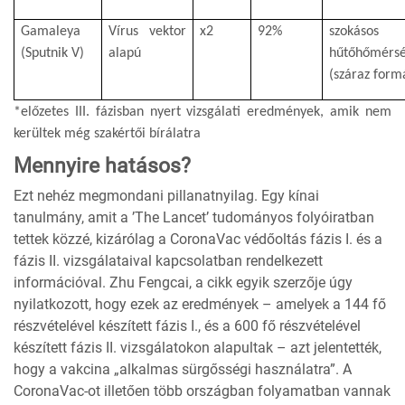
Gamaleya
Vírus vektor
x2
92%
szokásos
(Sputnik V)
alapú
hűtőhőmérsé
(száraz form
*előzetes III. fázisban nyert vizsgálati eredmények, amik nem
kerültek még szakértői bírálatra
Mennyire hatásos?
Ezt nehéz megmondani pillanatnyilag. Egy kínai
tanulmány, amit a ’The Lancet’ tudományos folyóiratban
tettek közzé, kizárólag a CoronaVac védőoltás fázis I. és a
fázis II. vizsgálataival kapcsolatban rendelkezett
információval. Zhu Fengcai, a cikk egyik szerzője úgy
nyilatkozott, hogy ezek az eredmények – amelyek a 144 fő
részvételével készített fázis I., és a 600 fő részvételével
készített fázis II. vizsgálatokon alapultak – azt jelentették,
hogy a vakcina „alkalmas sürgősségi használatra”. A
CoronaVac-ot illetően több országban folyamatban vannak