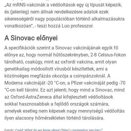
„Az mRNS-vakcinák a védőoltások egy új típusát képezik,
és (jelenleg) nem állnak rendelkezésre adatok ezek
sikerességéről nagy populációban történő alkalmazásukra
vonatkozóan”, - teszi hozzá Luo professzor.
A Sinovac előnyei
A specifikációk szerint a Sinovac vakcinájának egyik fő
előnye az, hogy normál hűtőszekrényben, 2-8 Celsius-fokon
tárolható, csakúgy, mint az oxfordi vakcina, amit olyan
genetikailag módosított vírusból készítettek, ami a
közönséges megfázás okozója a csimpánzoknál. A
Moderna vakcináját -20 °C-on, a Pfizer vakcináját pedig -70
°C-on kell tárolni. Ez azt jelenti, hogy mind a Sinovac, mind
az Oxford-AstraZeneca által kifejlesztett védőoltások
sokkal hasznosabbak a fejlődő országok számára,
amelyek esetleg nem képesek nagy mennyiségű védőoltás
ilyen alacsony hőmérsékleten történő tárolására.
Forrás:
Covid: What do we know about China's coronavirus vaccines?