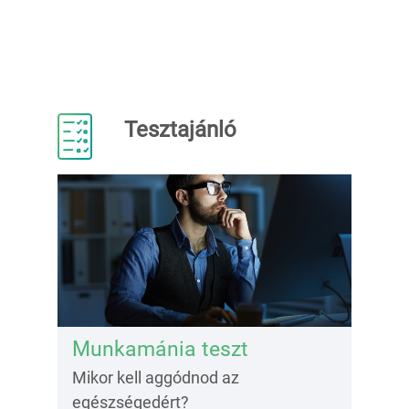
Tesztajánló
Munkamánia teszt
Mikor kell aggódnod az
egészségedért?