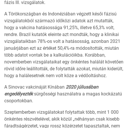
fázis III. vizsgálatok.
A Törökországban és Indonéziában végzett késői fázisú
vizsgálatokból származó időközi adatok azt mutatták,
hogy a vakcina hatásossága 91,25%, illetve 65,3% volt,
rendre. Brazil kutatók eleinte azt mondták, hogy a klinikai
vizsgálataikban 78%-os volt a hatásosság, azonban 2021
januárjában ezt az értéket 50,4%-ra módosították, miután
több adatot vontak be a kalkulációikba. Korábban,
novemberben vizsgálataikat egy önkéntes halálát követően
rövid időre leállították, de folytatták azokat, miután kiderült,
hogy a halálesetnek nem volt köze a védőoltáshoz.
A Sinovac vakcináját Kínában
2020 júliusában
engedélyezték
sürgősségi használatra a magas kockázatú
csoportokban.
Szeptemberben vizsgálatokat folytattak több, mint 1 000
önkéntes részvételével, akik közül „néhányan csak kisebb
fáradtságérzetet, vagy rossz közérzetet tapasztaltak, nem