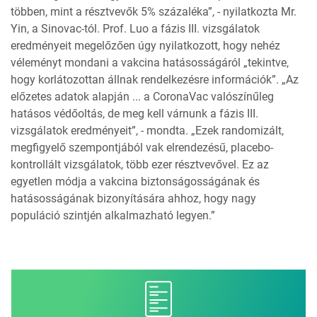
többen, mint a résztvevők 5% százaléka”, - nyilatkozta Mr.
Yin, a Sinovac-tól. Prof. Luo a fázis III. vizsgálatok
eredményeit megelőzően úgy nyilatkozott, hogy nehéz
véleményt mondani a vakcina hatásosságáról „tekintve,
hogy korlátozottan állnak rendelkezésre információk”. „Az
előzetes adatok alapján ... a CoronaVac valószínűleg
hatásos védőoltás, de meg kell várnunk a fázis III.
vizsgálatok eredményeit”, - mondta. „Ezek randomizált,
megfigyelő szempontjából vak elrendezésű, placebo-
kontrollált vizsgálatok, több ezer résztvevővel. Ez az
egyetlen módja a vakcina biztonságosságának és
hatásosságának bizonyítására ahhoz, hogy nagy
populáció szintjén alkalmazható legyen.”