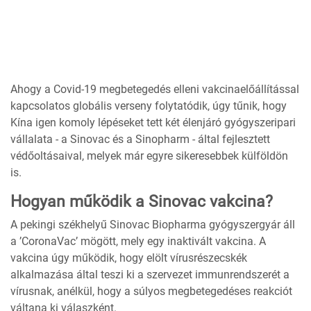
Ahogy a Covid-19 megbetegedés elleni vakcinaelőállítással
kapcsolatos globális verseny folytatódik, úgy tűnik, hogy
Kína igen komoly lépéseket tett két élenjáró gyógyszeripari
vállalata - a Sinovac és a Sinopharm - által fejlesztett
védőoltásaival, melyek már egyre sikeresebbek külföldön
is.
Hogyan működik a Sinovac vakcina?
A pekingi székhelyű Sinovac Biopharma gyógyszergyár áll
a ’CoronaVac’ mögött, mely egy inaktivált vakcina. A
vakcina úgy működik, hogy elölt vírusrészecskék
alkalmazása által teszi ki a szervezet immunrendszerét a
vírusnak, anélkül, hogy a súlyos megbetegedéses reakciót
váltana ki válaszként.