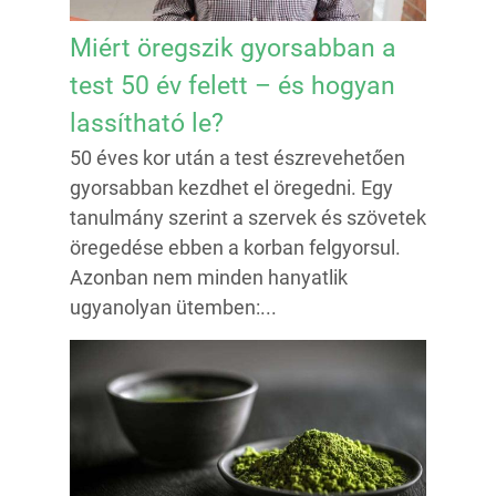
Miért öregszik gyorsabban a
test 50 év felett – és hogyan
lassítható le?
50 éves kor után a test észrevehetően
gyorsabban kezdhet el öregedni. Egy
tanulmány szerint a szervek és szövetek
öregedése ebben a korban felgyorsul.
Azonban nem minden hanyatlik
ugyanolyan ütemben:...