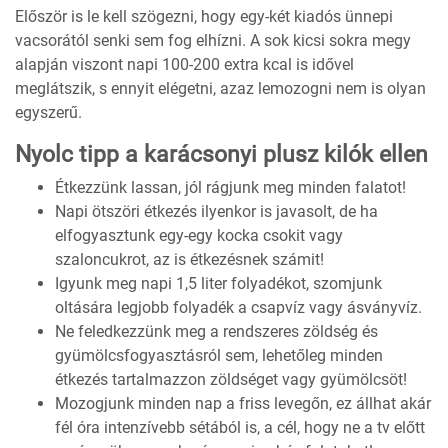
Először is le kell szögezni, hogy egy-két kiadós ünnepi
vacsorától senki sem fog elhízni. A sok kicsi sokra megy
alapján viszont napi 100-200 extra kcal is idővel
meglátszik, s ennyit elégetni, azaz lemozogni nem is olyan
egyszerű.
Nyolc tipp a karácsonyi plusz kilók ellen
Étkezzünk lassan, jól rágjunk meg minden falatot!
Napi ötszöri étkezés ilyenkor is javasolt, de ha
elfogyasztunk egy-egy kocka csokit vagy
szaloncukrot, az is étkezésnek számit!
Igyunk meg napi 1,5 liter folyadékot, szomjunk
oltására legjobb folyadék a csapvíz vagy ásványvíz.
Ne feledkezzünk meg a rendszeres zöldség és
gyümölcsfogyasztásról sem, lehetőleg minden
étkezés tartalmazzon zöldséget vagy gyümölcsöt!
Mozogjunk minden nap a friss levegőn, ez állhat akár
fél óra intenzívebb sétából is, a cél, hogy ne a tv előtt