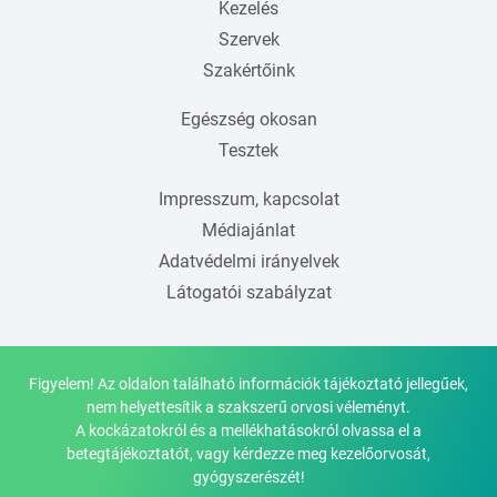
Kezelés
Szervek
Szakértőink
Egészség okosan
Tesztek
Impresszum, kapcsolat
Médiajánlat
Adatvédelmi irányelvek
Látogatói szabályzat
Figyelem! Az oldalon található információk tájékoztató jellegűek,
nem helyettesítik a szakszerű orvosi véleményt.
A kockázatokról és a mellékhatásokról olvassa el a
betegtájékoztatót, vagy kérdezze meg kezelőorvosát,
gyógyszerészét!