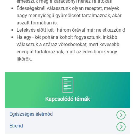
emésszük meg a karácsonyi nehéz falatokat!
Édességeknél válasszunk olyan receptet, melyek
nagy mennyiségű gyümölcsöt tartalmaznak, akár
aszalt formában is.
Lefekvés előtt két–három órával már ne étkezzünk!
Ha egy–két pohár alkoholt fogyasztunk, inkább
válasszuk a száraz vörösborokat, mert kevesebb
energiát tartalmaznak, mint az édes borok vagy
likőrök.
Kapcsolódó témák
Egészséges életmód
Étrend