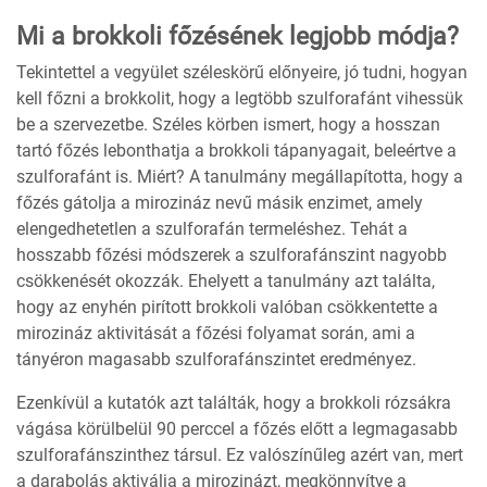
Mi a brokkoli főzésének legjobb módja?
Tekintettel a vegyület széleskörű előnyeire, jó tudni, hogyan
kell főzni a brokkolit, hogy a legtöbb szulforafánt vihessük
be a szervezetbe. Széles körben ismert, hogy a hosszan
tartó főzés lebonthatja a brokkoli tápanyagait, beleértve a
szulforafánt is. Miért? A tanulmány megállapította, hogy a
főzés gátolja a mirozináz nevű másik enzimet, amely
elengedhetetlen a szulforafán termeléshez. Tehát a
hosszabb főzési módszerek a szulforafánszint nagyobb
csökkenését okozzák. Ehelyett a tanulmány azt találta,
hogy az enyhén pirított brokkoli valóban csökkentette a
mirozináz aktivitását a főzési folyamat során, ami a
tányéron magasabb szulforafánszintet eredményez.
Ezenkívül a kutatók azt találták, hogy a brokkoli rózsákra
vágása körülbelül 90 perccel a főzés előtt a legmagasabb
szulforafánszinthez társul. Ez valószínűleg azért van, mert
a darabolás aktiválja a mirozinázt, megkönnyítve a