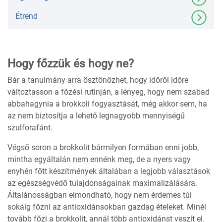
Étrend
Hogy főzzük és hogy ne?
Bár a tanulmány arra ösztönözhet, hogy időről időre
változtasson a főzési rutinján, a lényeg, hogy nem szabad
abbahagynia a brokkoli fogyasztását, még akkor sem, ha
az nem biztosítja a lehető legnagyobb mennyiségű
szulforafánt.
Végső soron a brokkolit bármilyen formában enni jobb,
mintha egyáltalán nem ennénk meg, de a nyers vagy
enyhén főtt készítmények általában a legjobb választások
az egészségvédő tulajdonságainak maximalizálására.
Általánosságban elmondható, hogy nem érdemes túl
sokáig főzni az antioxidánsokban gazdag ételeket. Minél
tovább főzi a brokkolit, annál több antioxidánst veszít el.