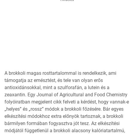
A brokkoli magas rosttartalommal is rendelkezik, ami
támogatja az emésztést, és tele van olyan erős
antioxidánsokkal, mint a szulforafán, a lutein és a
zeaxantin. Egy Journal of Agricultural and Food Chemistry
folyóiratban megjelent cikk felveti a kérdést, hogy vannak-e
„helyes” és „rossz” módok a brokkoli főzésére. Bár egyes
elkészítési módokhoz extra előnyök tartoznak, a brokkoli
bármilyen formában fogyasztva jót tesz. Az elkészítési
módjától függetlenül a brokkoli alacsony kalóriatartalmú,