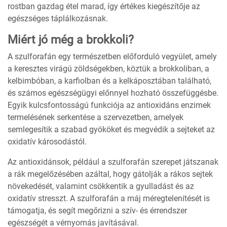
rostban gazdag étel marad, így értékes kiegészítője az
egészséges táplálkozásnak.
Miért jó még a brokkoli?
A szulforafán egy természetben előforduló vegyület, amely
a keresztes virágú zöldségekben, köztük a brokkoliban, a
kelbimbóban, a karfiolban és a kelkáposztában található,
és számos egészségügyi előnnyel hozható összefüggésbe.
Egyik kulcsfontosságú funkciója az antioxidáns enzimek
termelésének serkentése a szervezetben, amelyek
semlegesítik a szabad gyököket és megvédik a sejteket az
oxidatív károsodástól.
Az antioxidánsok, például a szulforafán szerepet játszanak
a rák megelőzésében azáltal, hogy gátolják a rákos sejtek
növekedését, valamint csökkentik a gyulladást és az
oxidatív stresszt. A szulforafán a máj méregtelenítését is
támogatja, és segít megőrizni a szív- és érrendszer
egészségét a vérnyomás javításával.