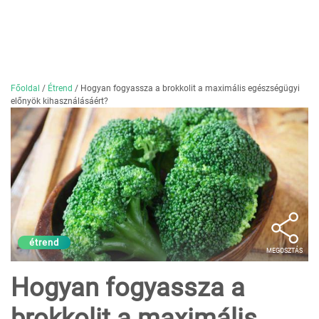
Főoldal
/
Étrend
/
Hogyan fogyassza a brokkolit a maximális egészségügyi
előnyök kihasználásáért?
étrend
MEGOSZTÁS
Hogyan fogyassza a
brokkolit a maximális