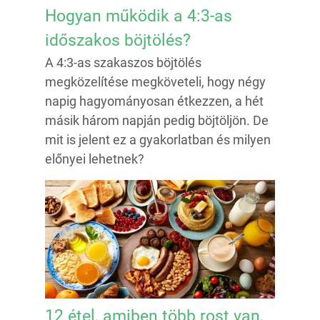
Hogyan működik a 4:3-as
időszakos böjtölés?
A 4:3-as szakaszos böjtölés
megközelítése megköveteli, hogy négy
napig hagyományosan étkezzen, a hét
másik három napján pedig böjtöljön. De
mit is jelent ez a gyakorlatban és milyen
előnyei lehetnek?
12 étel, amiben több rost van,