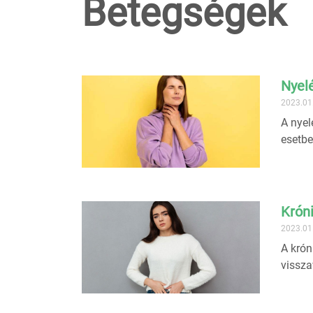
Betegségek
Nyel
2023.01
A nyel
esetbe
Krón
2023.01
A krón
vissza