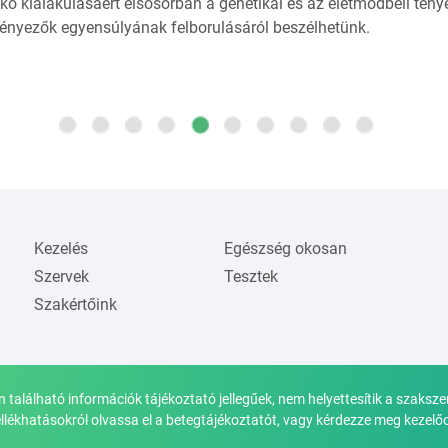
kő kialakulásáért elsősorban a genetikai és az életmódbeli tényez
tényezők egyensúlyának felborulásáról beszélhetünk.
Kezelés
Egészség okosan
Szervek
Tesztek
Szakértőink
n található információk tájékoztató jellegűek, nem helyettesítik a szaksze
llékhatásokról olvassa el a betegtájékoztatót, vagy kérdezze meg kezelő