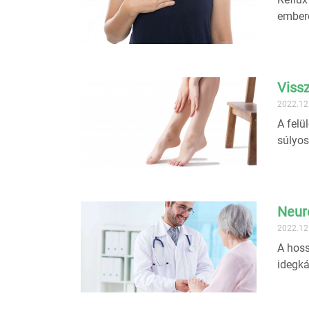
embere
Viss
2022.12
A felü
súlyos
Neur
2022.12
A hoss
idegká