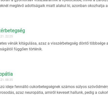
knél meglévő adottságaik miatt alakul ki, azonban okozhatja a
zérbetegség
.21. 22:25
letes vénák kitágulása, azaz a visszérbetegség döntő többsége a
ságától függően történik.
opátia
.21. 08:35
zú ideje fennálló cukorbetegségnek számos súlyos szövődménye
rosodás, azaz neuropátia, amiről keveset hallunk, pedig a cukorbe