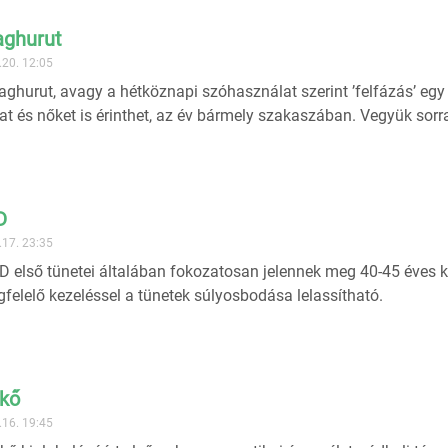
aghurut
.20. 12:05
aghurut, avagy a hétköznapi szóhasználat szerint ’felfázás’ egy
kat és nőket is érinthet, az év bármely szakaszában. Vegyük sorr
D
.17. 23:35
 első tünetei általában fokozatosan jelennek meg 40-45 éves ko
felelő kezeléssel a tünetek súlyosbodása lelassítható.
kő
.16. 19:45