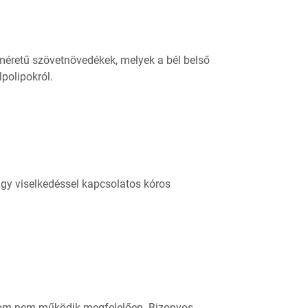
 méretű szövetnövedékek, melyek a bél belső
polipokról.
gy viselkedéssel kapcsolatos kóros
izom nem működik megfelelően. Bizonyos