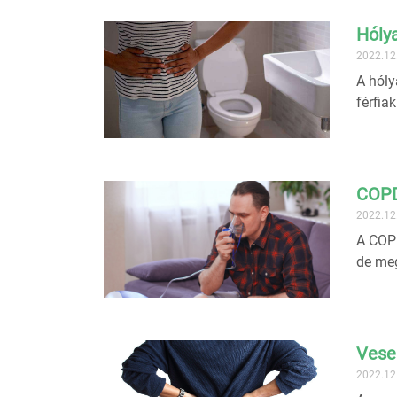
Hóly
2022.12
A hóly
férfia
COP
2022.12
A COPD
de meg
Vese
2022.12