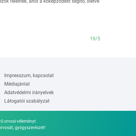
ők felelnek, ahol a kőképződést segítő, illetve
19/5
Impresszum, kapcsolat
Médiajánlat
Adatvédelmi irányelvek
Látogatói szabályzat
rű orvosi véleményt.
orvosát, gyógyszerészét!