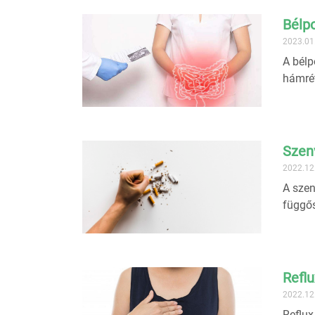
Bélpo
2023.01
A bélp
hámrét
Szen
2022.12
A szen
függős
Reflu
2022.12
Reflux