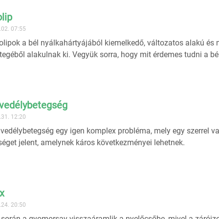
lip
.02. 07:55
olipok a bél nyálkahártyájából kiemelkedő, változatos alakú és
egéből alakulnak ki. Vegyük sorra, hogy mit érdemes tudni a bél
vedélybetegség
.31. 12:20
vedélybetegség egy igen komplex probléma, mely egy szerrel va
éget jelent, amelynek káros következményei lehetnek.
x
.24. 20:50
 során a gyomorsav visszaáramlik a nyelőcsőbe, mivel a záró