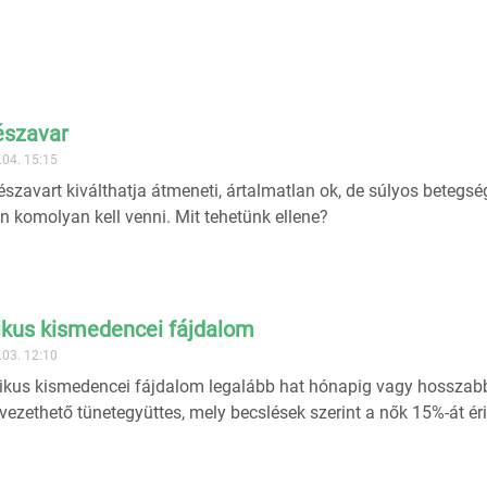
észavar
.04. 15:15
észavart kiválthatja átmeneti, ártalmatlan ok, de súlyos betegsé
n komolyan kell venni. Mit tehetünk ellene?
ikus kismedencei fájdalom
.03. 12:10
ikus kismedencei fájdalom legalább hat hónapig vagy hosszabb 
vezethető tünetegyüttes, mely becslések szerint a nők 15%-át éri