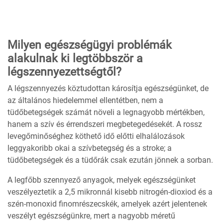
Milyen egészségügyi problémák
alakulnak ki legtöbbször a
légszennyezettségtől?
A légszennyezés köztudottan károsítja egészségünket, de
az általános hiedelemmel ellentétben, nem a
tüdőbetegségek számát növeli a legnagyobb mértékben,
hanem a szív és érrendszeri megbetegedésekét. A rossz
levegőminőséghez köthető idő előtti elhalálozások
leggyakoribb okai a szívbetegség és a stroke; a
tüdőbetegségek és a tüdőrák csak ezután jönnek a sorban.
A legfőbb szennyező anyagok, melyek egészségünket
veszélyeztetik a 2,5 mikronnál kisebb nitrogén-dioxiod és a
szén-monoxid finomrészecskék, amelyek azért jelentenek
veszélyt egészségünkre, mert a nagyobb méretű