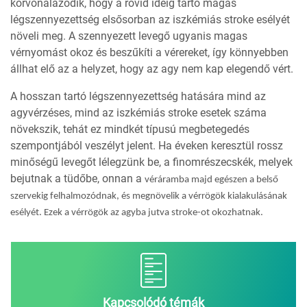
körvonalazódik, hogy a rövid ideig tartó magas
légszennyezettség elsősorban az iszkémiás stroke esélyét
növeli meg. A szennyezett levegő ugyanis magas
vérnyomást okoz és beszűkíti a vérereket, így könnyebben
állhat elő az a helyzet, hogy az agy nem kap elegendő vért.
A hosszan tartó légszennyezettség hatására mind az
agyvérzéses, mind az iszkémiás stroke esetek száma
növekszik, tehát ez mindkét típusú megbetegedés
szempontjából veszélyt jelent. Ha éveken keresztül rossz
minőségű levegőt lélegzünk be, a finomrészecskék, melyek
bejutnak a tüdőbe, onnan a
véráramba majd egészen a belső
szervekig felhalmozódnak, és megnövelik a vérrögök kialakulásának
esélyét. Ezek a vérrögök az agyba jutva stroke-ot okozhatnak.
Kapcsolódó témák