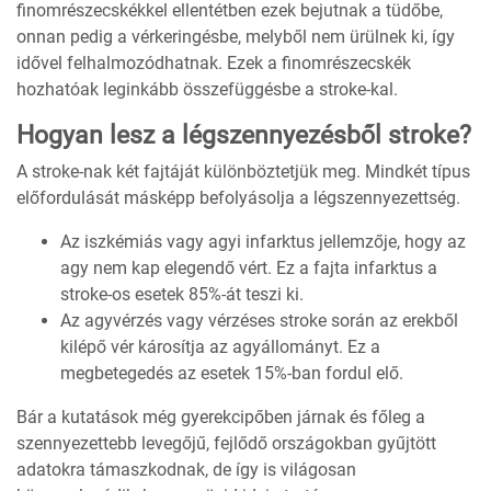
finomrészecskékkel ellentétben ezek bejutnak a tüdőbe,
onnan pedig a vérkeringésbe, melyből nem ürülnek ki, így
idővel felhalmozódhatnak. Ezek a finomrészecskék
hozhatóak leginkább összefüggésbe a stroke-kal.
Hogyan lesz a légszennyezésből stroke?
A stroke-nak két fajtáját különböztetjük meg. Mindkét típus
előfordulását másképp befolyásolja a légszennyezettség.
Az iszkémiás vagy agyi infarktus jellemzője, hogy az
agy nem kap elegendő vért. Ez a fajta infarktus a
stroke-os esetek 85%-át teszi ki.
Az agyvérzés vagy vérzéses stroke során az erekből
kilépő vér károsítja az agyállományt. Ez a
megbetegedés az esetek 15%-ban fordul elő.
Bár a kutatások még gyerekcipőben járnak és főleg a
szennyezettebb levegőjű, fejlődő országokban gyűjtött
adatokra támaszkodnak, de így is világosan