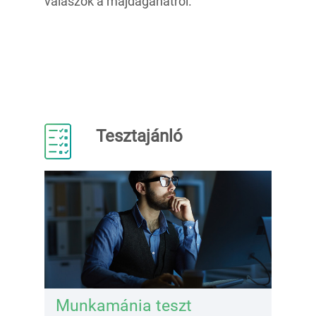
válaszok a májdaganatról.
Tesztajánló
Munkamánia teszt