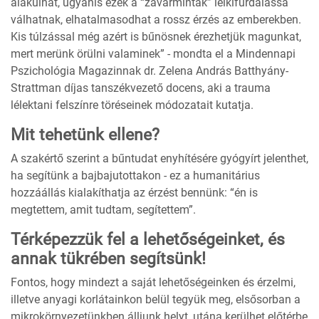
alakulhat, ugyanis ezek a “zavarminták” lelkifurdalássá
válhatnak, elhatalmasodhat a rossz érzés az emberekben.
Kis túlzással még azért is bűnösnek érezhetjük magunkat,
mert merünk örülni valaminek” - mondta el a Mindennapi
Pszichológia Magazinnak dr. Zelena András Batthyány-
Strattman díjas tanszékvezető docens, aki a trauma
lélektani felszínre töréseinek módozatait kutatja.
Mit tehetünk ellene?
A szakértő szerint a bűntudat enyhítésére gyógyírt jelenthet,
ha segítünk a bajbajutottakon - ez a humanitárius
hozzáállás kialakíthatja az érzést bennünk: “én is
megtettem, amit tudtam, segítettem”.
Térképezzük fel a lehetőségeinket, és
annak tükrében segítsünk!
Fontos, hogy mindezt a saját lehetőségeinken és érzelmi,
illetve anyagi korlátainkon belül tegyük meg, elsősorban a
mikrokörnyezetünkben álljunk helyt, utána kerülhet előtérbe