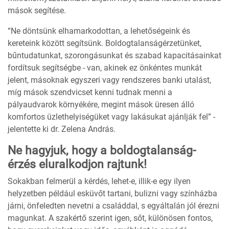
mások segítése.
“Ne döntsünk elhamarkodottan, a lehetőségeink és
kereteink között segítsünk. Boldogtalanságérzetünket,
bűntudatunkat, szorongásunkat és szabad kapacitásainkat
fordítsuk segítségbe - van, akinek ez önkéntes munkát
jelent, másoknak egyszeri vagy rendszeres banki utalást,
míg mások szendvicset kenni tudnak menni a
pályaudvarok környékére, megint mások üresen álló
komfortos üzlethelyiségüket vagy lakásukat ajánlják fel” -
jelentette ki dr. Zelena András.
Ne hagyjuk, hogy a boldogtalanság-
érzés eluralkodjon rajtunk!
Sokakban felmerül a kérdés, lehet-e, illik-e egy ilyen
helyzetben például esküvőt tartani, bulizni vagy színházba
járni, önfeledten nevetni a családdal, s egyáltalán jól érezni
magunkat. A szakértő szerint igen, sőt, különösen fontos,