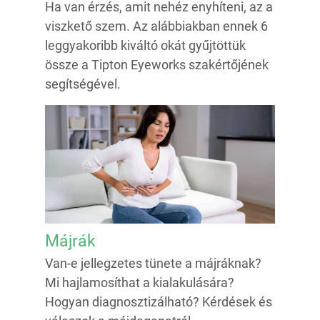
Ha van érzés, amit nehéz enyhíteni, az a
viszkető szem. Az alábbiakban ennek 6
leggyakoribb kiváltó okát gyűjtöttük
össze a Tipton Eyeworks szakértőjének
segítségével.
Májrák
Van-e jellegzetes tünete a májráknak?
Mi hajlamosíthat a kialakulására?
Hogyan diagnosztizálható? Kérdések és