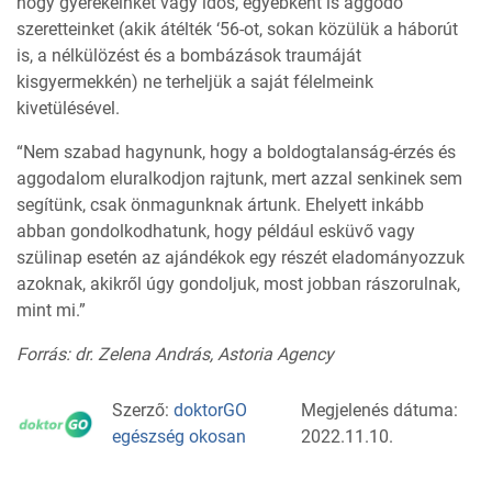
hogy gyerekeinket vagy idős, egyébként is aggódó
szeretteinket (akik átélték ‘56-ot, sokan közülük a háborút
is, a nélkülözést és a bombázások traumáját
kisgyermekkén) ne terheljük a saját félelmeink
kivetülésével.
“Nem szabad hagynunk, hogy a boldogtalanság-érzés és
aggodalom eluralkodjon rajtunk, mert azzal senkinek sem
segítünk, csak önmagunknak ártunk. Ehelyett inkább
abban gondolkodhatunk, hogy például esküvő vagy
szülinap esetén az ajándékok egy részét eladományozzuk
azoknak, akikről úgy gondoljuk, most jobban rászorulnak,
mint mi.”
Forrás: dr. Zelena András, Astoria Agency
Szerző:
doktorGO
Megjelenés dátuma:
egészség okosan
2022.11.10.