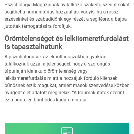
Pszichológia Magazinnak nyilatkozó szakértő szerint sokat
segíthet a humanitárius hozzáállás, vagyis, ha a rossz
érzéseinket és szabadidőnk egy részét a segítésre, a bajba
jutottak támogatására fordítjuk.
Örömtelenséget és lelkiismeretfurdalást
is tapasztalhatunk
A pszichológusok az elmúlt időszakban gyakran
találkoznak azzal a jelenséggel, hogy a szorongás
táptalaján kialakuló örömtelenség vagy
lelkiismeretfurdalás miatt a hozzájuk forduló kliensek
bűnösnek érzik magukat, amiért mások szenvedése közben
nyugodt élet adatott meg nekik. “A traumakutatók szerint
ez a bűntelen bűnhődés kudarcmintája.