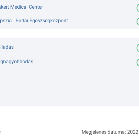
kert Medical Center
opszia - Budai Egészségközpont
lladás
egnagyobbodás
n
Megjelenés dátuma: 2022.