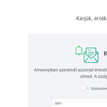
Kérjük, érték
K
Amennyiben szeretnél azonnali értesít
címed. A szolg
Elolvasta