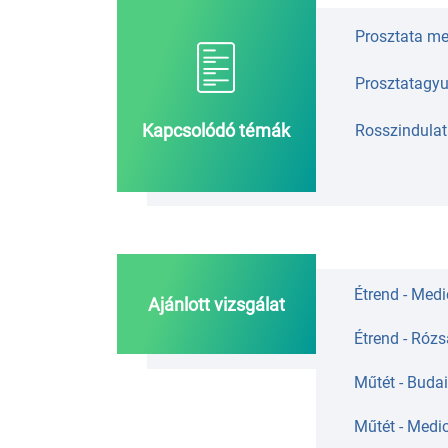
Prosztata m
Prosztatagyu
Kapcsolódó témák
Rosszindula
Étrend - Medi
Ajánlott vizsgálat
Étrend - Rózs
Műtét - Buda
Műtét - Medi