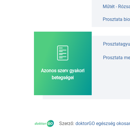
Műtét - Rózsa
Prosztata bi
Prosztatagyu
Prosztata m
Azonos szerv gyakori
betegségei
Szerző:
doktorGO egészség okosa