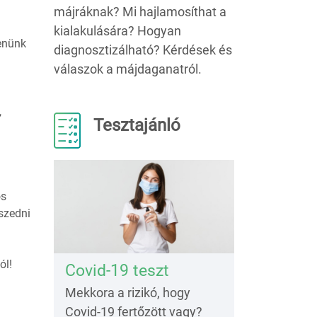
májráknak? Mi hajlamosíthat a
kialakulására? Hogyan
enünk
diagnosztizálható? Kérdések és
válaszok a májdaganatról.
,
Tesztajánló
os
szedni
ól!
Covid-19 teszt
Mekkora a rizikó, hogy
Covid-19 fertőzött vagy?