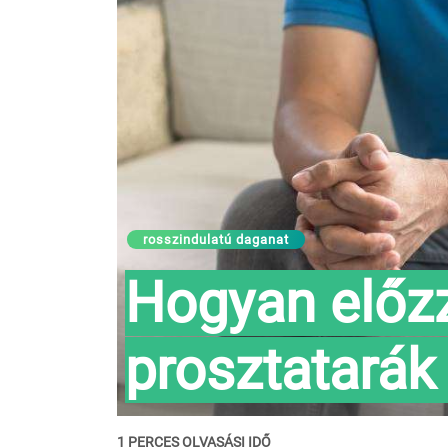
rosszindulatú daganat
Hogyan előz
prosztatarák 
1 PERCES OLVASÁSI IDŐ