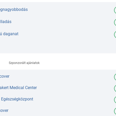
egnagyobbodás
lladás
tú daganat
Szponzorált ajánlatok
cover
akert Medical Center
i Egészségközpont
cover