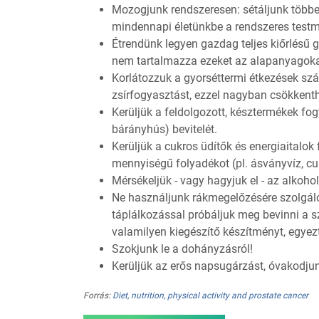
Mozogjunk rendszeresen: sétáljunk többet
mindennapi életünkbe a rendszeres test
Étrendünk legyen gazdag teljes kiőrlés
nem tartalmazza ezeket az alapanyagokat
Korlátozzuk a gyorséttermi étkezések szá
zsírfogyasztást, ezzel nagyban csökkenth
Kerüljük a feldolgozott, késztermékek fog
bárányhús) bevitelét.
Kerüljük a cukros üdítők és energiaitalo
mennyiségű folyadékot (pl. ásványvíz, cu
Mérsékeljük - vagy hagyjuk el - az alkoho
Ne használjunk rákmegelőzésére szolgáló 
táplálkozással próbáljuk meg bevinni a 
valamilyen kiegészítő készítményt, egyez
Szokjunk le a dohányzásról!
Kerüljük az erős napsugárzást, óvakodjunk
Forrás:
Diet, nutrition, physical activity and prostate cancer