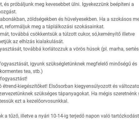
, és próbáljunk meg kevesebbet ülni. Igyekezzünk beépíteni a
mozgást.
ű gabonákban, zöldségekben és hüvelyesekben. Ha a szokásos m
, reformáljuk meg a táplálkozási szokásainkat.
mát, továbbá csökkentsük a túlzott cukor, só,keményítő illetve
etjük az elhízás kialakulását.
yasztását, továbbá korlátozzuk a vörös húsok (pl. marha, sertés
k fogyasztását, igyunk szükségletünknek megfelelő minőségű és
kormentes tea, stb.)
lfogyasztást!
étrend-kiegészítőket! Elsősorban kiegyensúlyozott és változat
szervezetünknek szükséges tápanyagokat. Ha mégis szeretnénk 
tessük ezt a kezelőorvosunkkal.
 a tűző, illetve a nyári 10-14-ig terjedő napon való tartózkodást