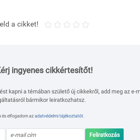
eld a cikket!
érj ingyenes cikkértesítőt!
ést kapni a témában születő új cikkekről, add meg az e-m
áltatásról bármikor leiratkozhatsz.
m és elfogadom az
adatvédelmi tájékoztatót
.
Feliratkozás