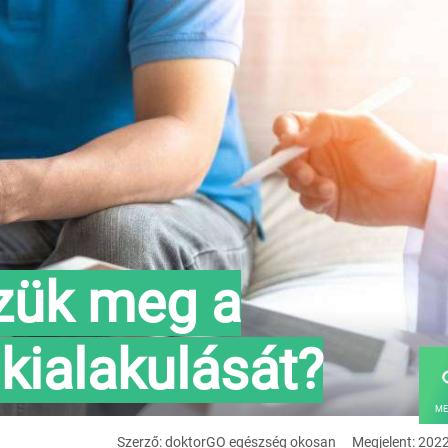
zük meg a
kialakulását?
ME
Szerző: doktorGO egészség okosan
Megjelent: 202