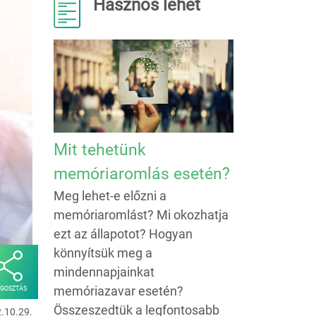
Hasznos lehet
Mit tehetünk
memóriaromlás esetén?
Meg lehet-e előzni a
memóriaromlást? Mi okozhatja
ezt az állapotot? Hogyan
könnyítsük meg a
mindennapjainkat
memóriazavar esetén?
GOSZTÁS
Összeszedtük a legfontosabb
2.10.29.