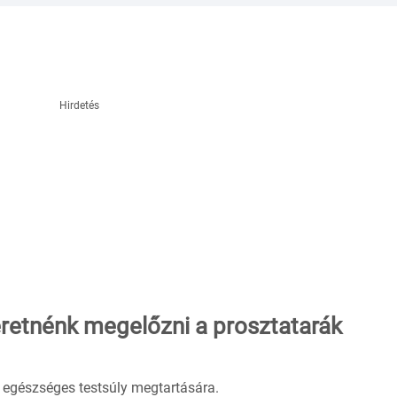
Hirdetés
eretnénk megelőzni a prosztatarák
z egészséges testsúly megtartására.