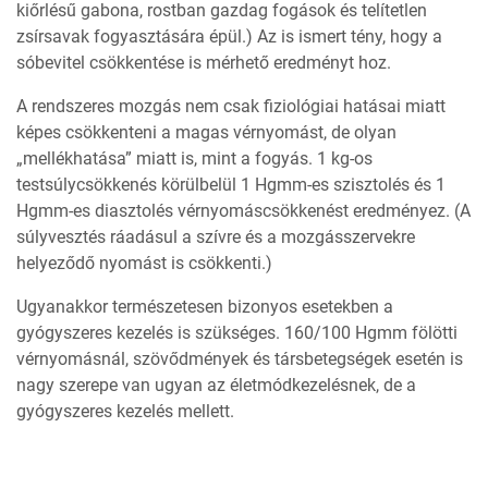
kiőrlésű gabona, rostban gazdag fogások és telítetlen
zsírsavak fogyasztására épül.) Az is ismert tény, hogy a
sóbevitel csökkentése is mérhető eredményt hoz.
A rendszeres mozgás nem csak fiziológiai hatásai miatt
képes csökkenteni a magas vérnyomást, de olyan
„mellékhatása” miatt is, mint a fogyás. 1 kg-os
testsúlycsökkenés körülbelül 1 Hgmm-es szisztolés és 1
Hgmm-es diasztolés vérnyomáscsökkenést eredményez. (A
súlyvesztés ráadásul a szívre és a mozgásszervekre
helyeződő nyomást is csökkenti.)
Ugyanakkor természetesen bizonyos esetekben a
gyógyszeres kezelés is szükséges. 160/100 Hgmm fölötti
vérnyomásnál, szövődmények és társbetegségek esetén is
nagy szerepe van ugyan az életmódkezelésnek, de a
gyógyszeres kezelés mellett.