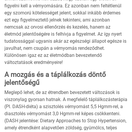
figyelni kell a vérnyomására. Ez azonban nem feltétlenül
egy szomorú kötelességet jelent, sokkal inkább érdemes
ezt egy figyelmeztető jelnek tekinteni, ami azonban
nemcsak az orvosi ellenőrzés és kezelés, hanem az
életmód jelentőségére is felhívja a figyelmet. Az így nyert
tudatossággal ugyanis akár az egészségi állapot egésze is
javulhat, nem csupán a vérnyomás rendeződhet.
Különösen igaz ez az életmódban bevezetendő
változtatások eredményeire!
A mozgás és a táplálkozás döntő
jelentőségű
Meglepő lehet, de az étrendben bevezetett változások is
viszonylag gyorsan hatnak. A megfelelő táplálkozásterápia
(Pl. DASH-diéta) a szisztolés vérnyomást 5,5 Hgmm-rel, a
diasztolés vérnyomást 3,0 Hgmm-rel képes csökkenteni.
(DASH jelentése: Dietary Approaches to Stop Hypertension,
amely étrendként alapvetően zöldség, gyümölcs, teljes