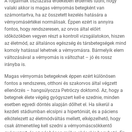
A fogalmak tisztázása érdekében érdemes tudni, hogy
valaki akkor is magas vérnyomás betegként van
számontartva, ha az összetett kezelés hatására a
vérnyomásértékei normálisak. Éppen ezért is annyira
fontos, hogy rendszeresen, az orvos által előírt
időközökben vegyen részt a kontroll vizsgálatokon, hiszen
az életmód, az általános egészség és társbetegségek mind
komoly hatással lehetnek a vérnyomásra. Bármelyik elem
változásával a vérnyomás is változhat – jó és rossz
irányba is.
Magas vérnyomás betegeknek éppen ezért különösen
fontos a rendszeres, otthoni és szakorvos által végzett
ellenőrzés – hangsúlyozza Petróczy doktornő. Az, hogy a
betegnek élete végéig gyógyszert kell-e szednie, minden
esetben egyedi döntés alapján dőlhet el. Ha sikerül a
kezdeti stádiumban elcsípni a hipertóniát, és a páciens
elkötelezett az életmódváltás mellett, elképzelhető, hogy
csak átmenetileg kell szedni a vérnyomáscsökkentő