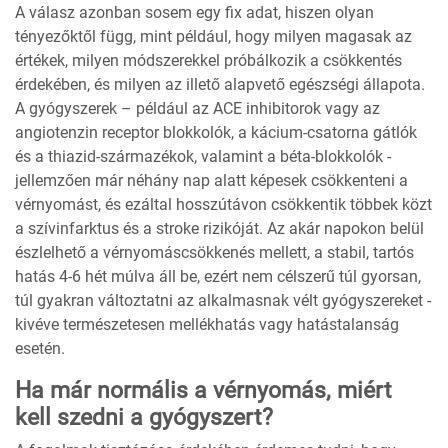
A válasz azonban sosem egy fix adat, hiszen olyan
tényezőktől függ, mint például, hogy milyen magasak az
értékek, milyen módszerekkel próbálkozik a csökkentés
érdekében, és milyen az illető alapvető egészségi állapota.
A gyógyszerek – például az ACE inhibitorok vagy az
angiotenzin receptor blokkolók, a kácium-csatorna gátlók
és a thiazid-származékok, valamint a béta-blokkolók -
jellemzően már néhány nap alatt képesek csökkenteni a
vérnyomást, és ezáltal hosszútávon csökkentik többek közt
a szívinfarktus és a stroke rizikóját. Az akár napokon belül
észlelhető a vérnyomáscsökkenés mellett, a stabil, tartós
hatás 4-6 hét múlva áll be, ezért nem célszerű túl gyorsan,
túl gyakran változtatni az alkalmasnak vélt gyógyszereket -
kivéve természetesen mellékhatás vagy hatástalanság
esetén.
Ha már normális a vérnyomás, miért
kell szedni a gyógyszert?