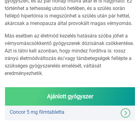
gyógyszert, és az pár hónap múlva akár el is hagyható. Ez
történhet a terhesség utolsó hetében, és a szülés során
fellépő hipertónia is megszűnhet a szülés után pár héttel,
akárcsak a menopauza által provokált magas vérnyomás.
Más esetben az életmód kezelés hatására szóba jöhet a
vérnyomáscsökkentő gyógyszerek dózisának csökkentése.
Azt is látni kell azonban, hogy mindez fordítva is: rossz
irányú életmódváltozás és/vagy társbetegségek fellépte a
szükséges gyógyszerelés emelését, váltását
eredményezhetik.
Ajánlott gyógyszer
Concor 5 mg filmtabletta