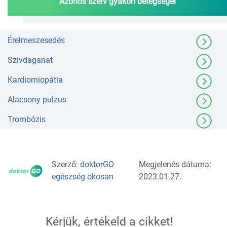
Azonos szerv gyakori betegségei
Érelmeszesedés
Szívdaganat
Kardiomiopátia
Alacsony pulzus
Trombózis
Szerző:
doktorGO
Megjelenés dátuma:
egészség okosan
2023.01.27.
Kérjük, értékeld a cikket!