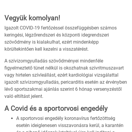
Vegyük komolyan!
Igazolt COVID-19 fertőzéssel összefüggésben számos
keringési, légzőrendszeri és központi idegrendszeri
szövődmény is kialakulhat, ezért mindenképp
körültekintően kell kezelni a visszatérést.
A szívizomgyulladás szövődményei mindenféle
figyelmeztető tünet nélkül is okozhatnak szívritmuszavart
vagy hirtelen szívleállást, ezért kardiológiai vizsgálattal
igazolt szívizomgyulladás, pericarditis esetén az érvényben
lévő sportszakmai ajánlás szerint 6 hónap versenyzéstől
való eltiltást jelent.
A Covid és a sportorvosi engedély
A sportorvosi engedély koronavírus fertőzöttség
esetén ideiglenesen visszavonásra kerül, a karantén