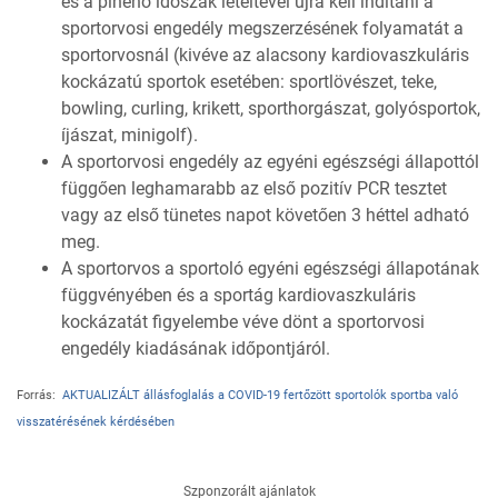
és a pihenő időszak leteltével újra kell indítani a
sportorvosi engedély megszerzésének folyamatát a
sportorvosnál (kivéve az alacsony kardiovaszkuláris
kockázatú sportok esetében: sportlövészet, teke,
bowling, curling, krikett, sporthorgászat, golyósportok,
íjászat, minigolf).
A sportorvosi engedély az egyéni egészségi állapottól
függően leghamarabb az első pozitív PCR tesztet
vagy az első tünetes napot követően 3 héttel adható
meg.
A sportorvos a sportoló egyéni egészségi állapotának
függvényében és a sportág kardiovaszkuláris
kockázatát figyelembe véve dönt a sportorvosi
engedély kiadásának időpontjáról.
Forrás:
AKTUALIZÁLT állásfoglalás a COVID-19 fertőzött sportolók sportba való
visszatérésének kérdésében
Szponzorált ajánlatok