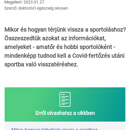
Megjelent: 2023.01.27.
Szerző: doktorGO egészség okosan
Mikor és hogyan térjünk vissza a sportoláshoz?
Összeszedtük azokat az információkat,
amelyeket - amatőr és hobbi sportolóként -
mindenképp tudnod kell a Covid-fertőzés utáni
sportba való visszatéréshez.
Erről olvashatsz a cikkben
Mikor, hogyan térhetünk vissza a sporthoz