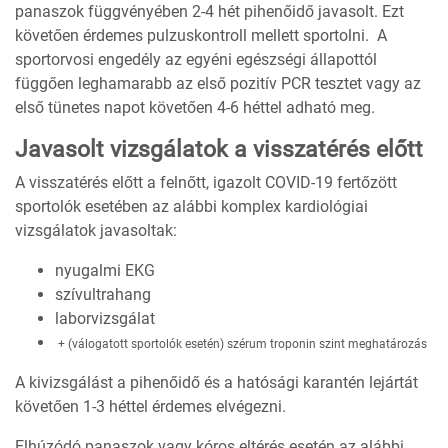
panaszok függvényében 2-4 hét pihenőidő javasolt. Ezt
követően érdemes pulzuskontroll mellett sportolni. A
sportorvosi engedély az egyéni egészségi állapottól
függően leghamarabb az első pozitív PCR tesztet vagy az
első tünetes napot követően 4-6 héttel adható meg.
Javasolt vizsgálatok a visszatérés előtt
A visszatérés előtt a felnőtt, igazolt COVID-19 fertőzött
sportolók esetében az alábbi komplex kardiológiai
vizsgálatok javasoltak:
nyugalmi EKG
szívultrahang
laborvizsgálat
+ (válogatott sportolók esetén) szérum troponin szint meghatározás
A kivizsgálást a pihenőidő és a hatósági karantén lejártát
követően 1-3 héttel érdemes elvégezni.
Elhúzódó panaszok vagy kóros eltérés esetén az alábbi