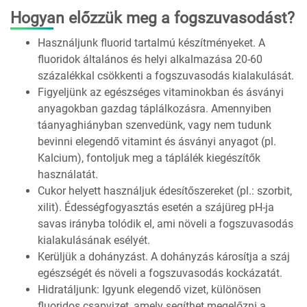
Hogyan előzzük meg a fogszuvasodást?
Használjunk fluorid tartalmú készítményeket. A
fluoridok általános és helyi alkalmazása 20-60
százalékkal csökkenti a fogszuvasodás kialakulását.
Figyeljünk az egészséges vitaminokban és ásványi
anyagokban gazdag táplálkozásra. Amennyiben
táanyaghiányban szenvedünk, vagy nem tudunk
bevinni elegendő vitamint és ásványi anyagot (pl.
Kalcium), fontoljuk meg a táplálék kiegészítők
használatát.
Cukor helyett használjuk édesítőszereket (pl.: szorbit,
xilit). Édességfogyasztás esetén a szájüreg pH-ja
savas irányba tolódik el, ami növeli a fogszuvasodás
kialakulásának esélyét.
Kerüljük a dohányzást. A dohányzás károsítja a száj
egészségét és növeli a fogszuvasodás kockázatát.
Hidratáljunk: Igyunk elegendő vizet, különösen
fluoridos csapvizet, amely segíthet megelőzni a