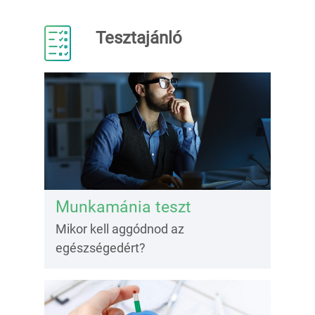
Tesztajánló
Munkamánia teszt
Mikor kell aggódnod az
egészségedért?