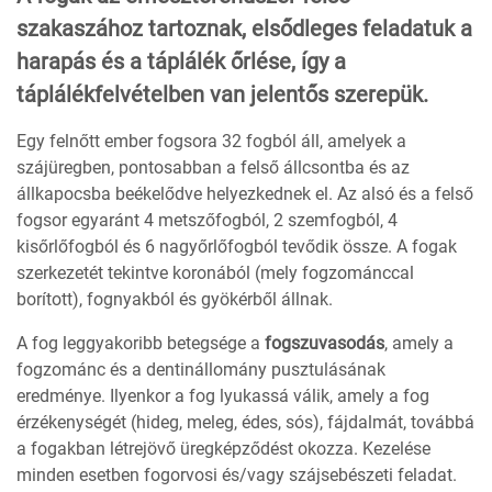
szakaszához tartoznak, elsődleges feladatuk a
harapás és a táplálék őrlése, így a
táplálékfelvételben van jelentős szerepük.
Egy felnőtt ember fogsora 32 fogból áll, amelyek a
szájüregben, pontosabban a felső állcsontba és az
állkapocsba beékelődve helyezkednek el. Az alsó és a felső
fogsor egyaránt 4 metszőfogból, 2 szemfogból, 4
kisőrlőfogból és 6 nagyőrlőfogból tevődik össze. A fogak
szerkezetét tekintve koronából (mely fogzománccal
borított), fognyakból és gyökérből állnak.
A fog leggyakoribb betegsége a
fogszuvasodás
, amely a
fogzománc és a dentinállomány pusztulásának
eredménye. Ilyenkor a fog lyukassá válik, amely a fog
érzékenységét (hideg, meleg, édes, sós), fájdalmát, továbbá
a fogakban létrejövő üregképződést okozza. Kezelése
minden esetben fogorvosi és/vagy szájsebészeti feladat.