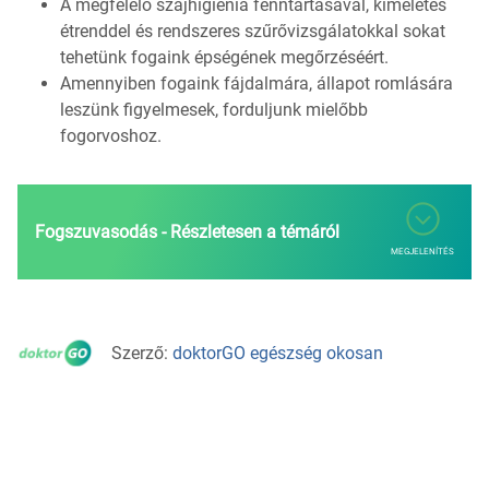
A megfelelő szájhigiénia fenntartásával, kíméletes
étrenddel és rendszeres szűrővizsgálatokkal sokat
tehetünk fogaink épségének megőrzéséért.
Amennyiben fogaink fájdalmára, állapot romlására
leszünk figyelmesek, forduljunk mielőbb
fogorvoshoz.
Fogszuvasodás - Részletesen a témáról
MEGJELENÍTÉS
Szerző:
doktorGO egészség okosan