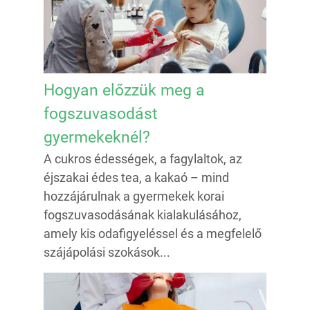
Hogyan előzzük meg a
fogszuvasodást
gyermekeknél?
A cukros édességek, a fagylaltok, az
éjszakai édes tea, a kakaó – mind
hozzájárulnak a gyermekek korai
fogszuvasodásának kialakulásához,
amely kis odafigyeléssel és a megfelelő
szájápolási szokások...