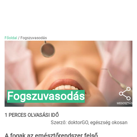
Főoldal
/
Fogszuvasodás
Fogszuvasodás
MEGOSZTÁS
1 PERCES OLVASÁSI IDŐ
Szerző: doktorGO, egészség okosan
A fogak az emésztőrendszer felső