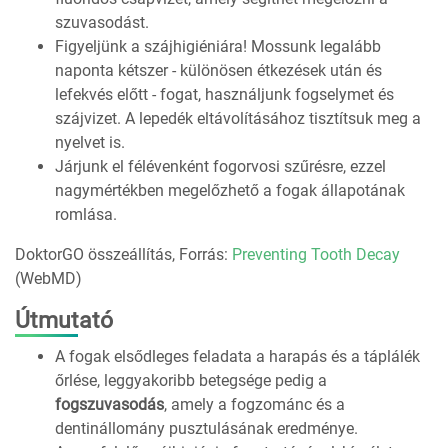
szuvasodást.
Figyeljünk a szájhigiéniára! Mossunk legalább
naponta kétszer - különösen étkezések után és
lefekvés előtt - fogat, használjunk fogselymet és
szájvizet. A lepedék eltávolításához tisztítsuk meg a
nyelvet is.
Járjunk el félévenként fogorvosi szűrésre, ezzel
nagymértékben megelőzhető a fogak állapotának
romlása.
DoktorGO összeállítás, Forrás:
Preventing Tooth Decay
(WebMD)
Útmutató
A fogak elsődleges feladata a harapás és a táplálék
őrlése, leggyakoribb betegsége pedig a
fogszuvasodás
, amely a fogzománc és a
dentinállomány pusztulásának eredménye.