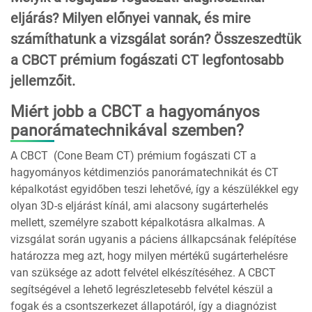
eljárás? Milyen előnyei vannak, és mire
számíthatunk a vizsgálat során? Összeszedtük
a CBCT prémium fogászati CT legfontosabb
jellemzőit.
Miért jobb a CBCT a hagyományos
panorámatechnikával szemben?
A CBCT (Cone Beam CT) prémium fogászati CT a
hagyományos kétdimenziós panorámatechnikát és CT
képalkotást egyidőben teszi lehetővé, így a készülékkel egy
olyan 3D-s eljárást kínál, ami alacsony sugárterhelés
mellett, személyre szabott képalkotásra alkalmas. A
vizsgálat során ugyanis a páciens állkapcsának felépítése
határozza meg azt, hogy milyen mértékű sugárterhelésre
van szüksége az adott felvétel elkészítéséhez. A CBCT
segítségével a lehető legrészletesebb felvétel készül a
fogak és a csontszerkezet állapotáról, így a diagnózist