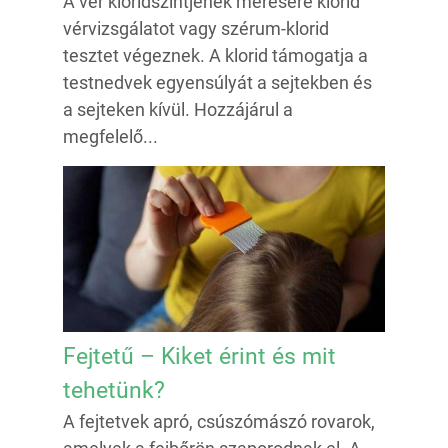
A vér kloridszintjének mérésére klorid
vérvizsgálatot vagy szérum-klorid
tesztet végeznek. A klorid támogatja a
testnedvek egyensúlyát a sejtekben és
a sejteken kívül. Hozzájárul a
megfelelő...
Fejtetű – Kiket érint és mit
tehetünk?
A fejtetvek apró, csúszómászó rovarok,