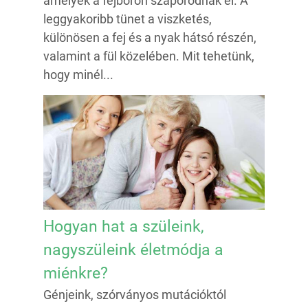
amelyek a fejbőrön szaporodnak el. A
leggyakoribb tünet a viszketés,
különösen a fej és a nyak hátsó részén,
valamint a fül közelében. Mit tehetünk,
hogy minél...
Hogyan hat a szüleink,
nagyszüleink életmódja a
miénkre?
Génjeink, szórványos mutációktól