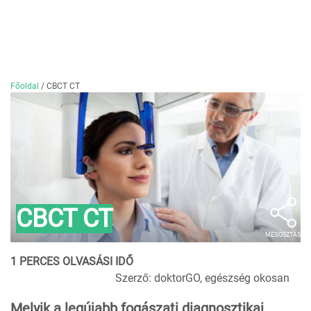
Főoldal
/
CBCT CT
CBCT CT
MEGOSZTÁS
1 PERCES OLVASÁSI IDŐ
Szerző: doktorGO, egészség okosan
Melyik a legújabb fogászati diagnosztikai