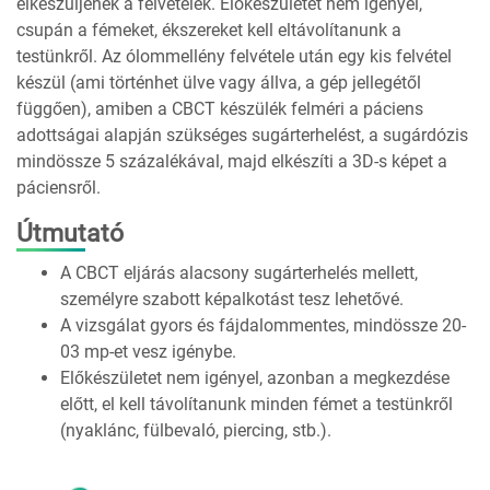
elkészüljenek a felvételek. Előkészületet nem igényel,
csupán a fémeket, ékszereket kell eltávolítanunk a
testünkről. Az ólommellény felvétele után egy kis felvétel
készül (ami történhet ülve vagy állva, a gép jellegétől
függően), amiben a CBCT készülék felméri a páciens
adottságai alapján szükséges sugárterhelést, a sugárdózis
mindössze 5 százalékával, majd elkészíti a 3D-s képet a
páciensről.
Útmutató
A CBCT eljárás alacsony sugárterhelés mellett,
személyre szabott képalkotást tesz lehetővé.
A vizsgálat gyors és fájdalommentes, mindössze 20-
03 mp-et vesz igénybe.
Előkészületet nem igényel, azonban a megkezdése
előtt, el kell távolítanunk minden fémet a testünkről
(nyaklánc, fülbevaló, piercing, stb.).