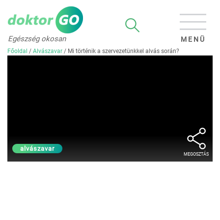
Egészség okosan
MENÜ
Főoldal
/
Alvászavar
/
Mi történik a szervezetünkkel alvás során?
alvászavar
MEGOSZTÁS