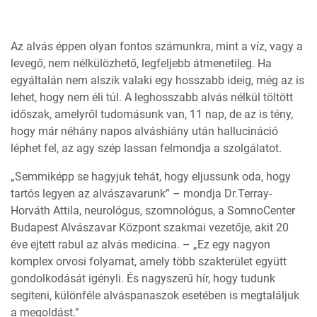
Az alvás éppen olyan fontos számunkra, mint a víz, vagy a
levegő, nem nélkülözhető, legfeljebb átmenetileg. Ha
egyáltalán nem alszik valaki egy hosszabb ideig, még az is
lehet, hogy nem éli túl. A leghosszabb alvás nélkül töltött
időszak, amelyről tudomásunk van, 11 nap, de az is tény,
hogy már néhány napos alváshiány után hallucináció
léphet fel, az agy szép lassan felmondja a szolgálatot.
„Semmiképp se hagyjuk tehát, hogy eljussunk oda, hogy
tartós legyen az alvászavarunk” – mondja Dr.Terray-
Horváth Attila, neurológus, szomnológus, a SomnoCenter
Budapest Alvászavar Központ szakmai vezetője, akit 20
éve ejtett rabul az alvás medicina. – „Ez egy nagyon
komplex orvosi folyamat, amely több szakterület együtt
gondolkodását igényli. És nagyszerű hír, hogy tudunk
segíteni, különféle alváspanaszok esetében is megtaláljuk
a megoldást.”