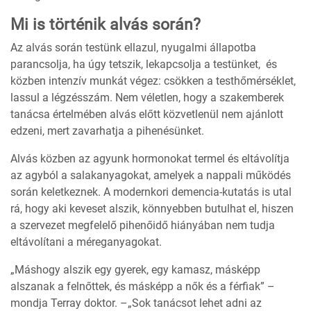
Mi is történik alvás során?
Az alvás során testünk ellazul, nyugalmi állapotba
parancsolja, ha úgy tetszik, lekapcsolja a testünket, és
közben intenzív munkát végez: csökken a testhőmérséklet,
lassul a légzésszám. Nem véletlen, hogy a szakemberek
tanácsa értelmében alvás előtt közvetlenül nem ajánlott
edzeni, mert zavarhatja a pihenésünket.
Alvás közben az agyunk hormonokat termel és eltávolítja
az agyból a salakanyagokat, amelyek a nappali működés
során keletkeznek. A modernkori demencia-kutatás is utal
rá, hogy aki keveset alszik, könnyebben butulhat el, hiszen
a szervezet megfelelő pihenőidő hiányában nem tudja
eltávolítani a méreganyagokat.
„Máshogy alszik egy gyerek, egy kamasz, másképp
alszanak a felnőttek, és másképp a nők és a férfiak” –
mondja Terray doktor. –„Sok tanácsot lehet adni az