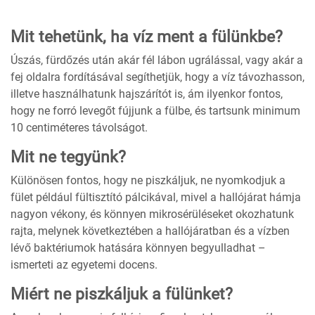
Mit tehetünk, ha víz ment a fülünkbe?
Úszás, fürdőzés után akár fél lábon ugrálással, vagy akár a
fej oldalra fordításával segíthetjük, hogy a víz távozhasson,
illetve használhatunk hajszárítót is, ám ilyenkor fontos,
hogy ne forró levegőt fújjunk a fülbe, és tartsunk minimum
10 centiméteres távolságot.
Mit ne tegyünk?
Különösen fontos, hogy ne piszkáljuk, ne nyomkodjuk a
fület például fültisztító pálcikával, mivel a hallójárat hámja
nagyon vékony, és könnyen mikrosérüléseket okozhatunk
rajta, melynek következtében a hallójáratban és a vízben
lévő baktériumok hatására könnyen begyulladhat –
ismerteti az egyetemi docens.
Miért ne piszkáljuk a fülünket?