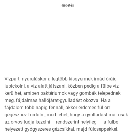
Hirdetés
Vízparti nyaraláskor a legtöbb kisgyermek imád óráig
lubickolni, a víz alatt játszani, közben pedig a fülbe víz
kerülhet, amiben baktériumok vagy gombák telepednek
meg, fájdalmas hallójárat-gyulladást okozva. Ha a
fájdalom több napig fennáll, akkor érdemes fül-orr-
gégészhez fordulni, mert lehet, hogy a gyulladást már csak
az orvos tudja kezelni – rendszerint helyileg – a fülbe
helyezett gyógyszeres gézcsíkkal, majd fülcseppekkel.