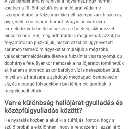
A szakember arra is felhívja a figyelmet, hogy normál
esetben a fül öntisztuló, és a hallójárat védelme
szempontjából a fülzsírnak kiemelt szerepe van, hiszen ez
óvja, védi a hallójárati hámot. Vagyis hacsak nem
termelődik valakinek túl sok zsír a fülében, akkor ezzel
nincs teendő. Sőt, még árthatunk is magunknak azzal, ha
folyamatosan piszkáljuk, hiszen ezzel az úgynevezett
cerumen termelő mirigyeket stimuláljuk a még több
váladék termelődésére, illetve a fülzsírt is visszanyomjuk a
dobhártya felé. Ilyenkor nemcsak a hallójáratot tömíthetjük
el, hanem a strandoláskor befolyó víz is nehezebben ürül,
mivel a víz hatására a zsírdugó megdagad, bennreked a
víz, és a pangó folyadékban baktériumok, gombák is
megtelepedhetnek.
Van-e különbség hallójárat-gyulladás és
középfülgyulladás között?
Ha nyaralás közben alakul ki a fülfájás, fontos, hogy a
szülő próbálja elkülöníteni, hogy a rendszerint lázzal járó,