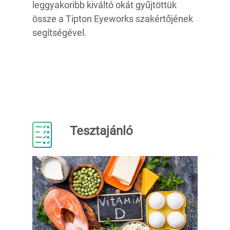
leggyakoribb kiváltó okát gyűjtöttük
össze a Tipton Eyeworks szakértőjének
segítségével.
Tesztajánló