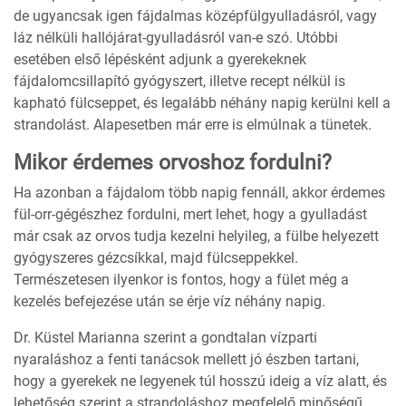
de ugyancsak igen fájdalmas középfülgyulladásról, vagy
láz nélküli hallójárat-gyulladásról van-e szó. Utóbbi
esetében első lépésként adjunk a gyerekeknek
fájdalomcsillapító gyógyszert, illetve recept nélkül is
kapható fülcseppet, és legalább néhány napig kerülni kell a
strandolást. Alapesetben már erre is elmúlnak a tünetek.
Mikor érdemes orvoshoz fordulni?
Ha azonban a fájdalom több napig fennáll, akkor érdemes
fül-orr-gégészhez fordulni, mert lehet, hogy a gyulladást
már csak az orvos tudja kezelni helyileg, a fülbe helyezett
gyógyszeres gézcsíkkal, majd fülcseppekkel.
Természetesen ilyenkor is fontos, hogy a fület még a
kezelés befejezése után se érje víz néhány napig.
Dr. Küstel Marianna szerint a gondtalan vízparti
nyaraláshoz a fenti tanácsok mellett jó észben tartani,
hogy a gyerekek ne legyenek túl hosszú ideig a víz alatt, és
lehetőség szerint a strandoláshoz megfelelő minőségű